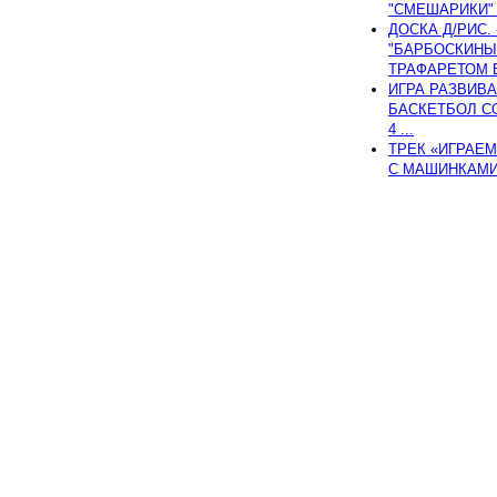
"СМЕШАРИКИ" (
ДОСКА Д/РИС.
"БАРБОСКИНЫ"
ТРАФАРЕТОМ В 
ИГРА РАЗВИВ
БАСКЕТБОЛ СО
4 ...
ТРЕК «ИГРАЕМ
С МАШИНКАМИ 8
Copyright © 2006–2014 lulka-
товаров
По всем вопросам 
Интернет-сайт lulka-lulka.
характер и ни при каких ус