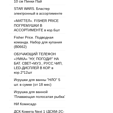
10 см Пинки Пай
STAR WARS. Бластер
электронный в ассортименте
«МАТТЕЛ». FISHER PRICE
ПОГРЕМУШКИ В
АССОРТИМЕНТЕ в кор.6шт
Fisher Price. Подводная
команда. Набор для купания
(B0662)
ОБУЧАЮЩИЙ ТЕЛЕФОН
«УМКА» "НУ, ПОГОДИ!" НА
БАТ. СВЕТ+МУЗ., РУСС.ЧИП,
LED-ДИСПЛЕЙ В КОР. в
кор.2*12шт
Игрушки для ванны "НЛО" 5
шт. в сумке (от 18 мес)
Игрушка для ванной
'Плавающая полосатая рыбка'
НИ Комисадо
ДСК Комета Next 1 (ДСКМ-2C-