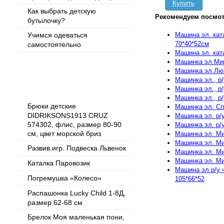
Купить
Как выбрать детскую
Рекомендуем посмот
бутылочку?
Машина эл. кат
Учимся одеваться
70*40*52см
самостоятельно
Машина эл. кат
Машинка эл.Мин
Машинка эл.Люкс
Машинка эл., р/
Популярные товары
Машинка эл., р/
Машинка эл., р/
Брюки детские
Машинка эл. Спо
DIDRIKSONS1913 CRUZ
Машинка эл. р/
574302, флис, размер 80-90
Машинка эл. р/
см, цвет морской бриз
Машинка эл. Мин
Машинка эл. Мин
Развив.игр. Подвеска Львенок
Машинка эл. Ми
Машинка эл. Ми
Каталка Паровозик
Машина эл.р/у ч
Погремушка «Колесо»
105*66*52
Распашонка Lucky Child 1-8Д,
размер 62-68 см
Брелок Моя маленькая пони,