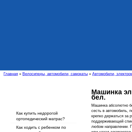
Главная
»
Велосипеды, автомобили, самокаты
»
Автомобили, электро
Машинка эл.
бел.
Интересные статьи
Машинка абсолютно б
сесть в автомобиль, п
Как купить недорогой
крепко держаться за 
ортопедический матрас?
поддерживающей спин
любом направлении. 
Как ходить с ребенком по
или назад загораются