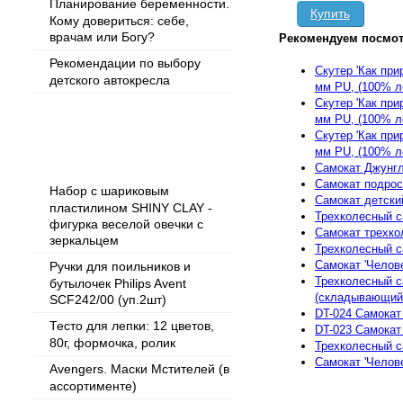
Планирование беременности.
Купить
Кому довериться: себе,
врачам или Богу?
Рекомендуем посмот
Рекомендации по выбору
Скутер 'Как при
детского автокресла
мм PU, (100% л
Скутер 'Как при
мм PU, (100% л
Скутер 'Как при
Популярные товары
мм PU, (100% л
Самокат Джунг
Самокат подрос
Набор с шариковым
Самокат детски
пластилином SHINY CLAY -
Трехколесный с
фигурка веселой овечки с
Самокат трехк
зеркальцем
Трехколесный са
Самокат 'Челове
Ручки для поильников и
Трехколесный с
бутылочек Philips Avent
(складывающий
SCF242/00 (уп.2шт)
DT-024 Самокат
Тесто для лепки: 12 цветов,
DT-023 Самокат
80г, формочка, ролик
Трехколесный са
Самокат 'Челове
Avengers. Маски Мстителей (в
ассортименте)