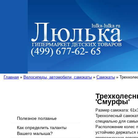
Главная
»
Велосипеды, автомобили, самокаты
»
Самокаты
» Трехколе
Трехколесн
'Смурфы'
Интересные статьи
Размер самоката: 61х3
Трехколесный самока
Полезное ползанье
специально для самых
Расположение колес 
Как определить таланты
устойчиво держаться 
Вашего малыша?
прорезиненную поверх