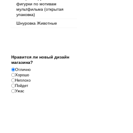
фигурки по мотивам
мультфильма (открытая
упаковка)
Шнуровка Животные
Опрос
Нравится ли новый дизайн
магазина?
Отлично
Хорошо
Неплохо
Пойдет
Ужас