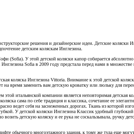
нструкторские решения и дизайнерские идеи. Детские коляски 
дпочтение детским коляскам Инглезина.
фи (Sofia). У этой детской коляски капор собирается абсолютно
Инглезина Sofia в 2009 году предстала перед нами в множестве
ая коляска Инглезина Vittoria. Внимание к этой детской коляск
жет на время заменить вам детскую кроватку или люльку для пер
 этой итальянской компании является неповторимая детская ко
коляска сама по себе традиция и классика, сочетание ее элегант
красно ведет себя на заснеженных дорогах. Ткань из которой изг
е губкой. У детской коляски Инглезина Классик удобный глубоки
 возить детскую коляску и ее рука не соскальзывала, ручку дет
лифте обычного многоэтажного здания, к тому же туда еще могут