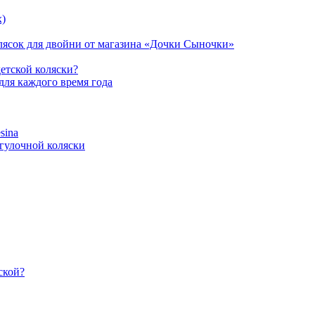
х)
лясок для двойни от магазина «Дочки Сыночки»
детской коляски?
для каждого время года
sina
огулочной коляски
ской?