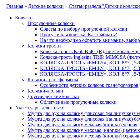
Главная
»
Детские коляски
»
Статьи раздела "Детские коляски
Коляски
Прогулочные коляски
Советы по выбору прогулочной коляски
Прогулочная коляска. Как выбрать?
На что необходимо обратить внимание, выбир
Коляски трости
Коляска-трость Kaili B-4G (R), цвет коралл+
Коляска-трость Inglesina TRIP, MIMOSA (желт
КОЛЯСКА-ТРОСТЬ «EMILY», КОЛ. 8*7",
КОЛЯСКА-ТРОСТЬ «EMILY», КОЛ. 8*7",
КОЛЯСКА-ТРОСТЬ «EMILY», КОЛ. 8*7",
Коляски-трансформеры
Особенности детских колясок трансформеров
Коляски-люльки
Другие детские коляски
Облегченные прогулочные коляски
Аксессуары для колясок
Муфта для рук на коляску флисовая (на липучке) чё
Муфта для рук на коляску флисовая (на липучке) бе
Муфта для рук на коляску меховая (кнопки) чёрная
Муфта для рук на коляску меховая (кнопки) цветоч
Муфта для рук на коляску меховая (кнопки) сердечк