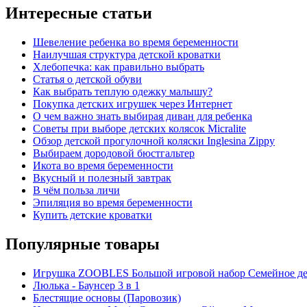
Интересные статьи
Шевеление ребенка во время беременности
Наилучшая структура детской кроватки
Хлебопечка: как правильно выбрать
Статья о детской обуви
Как выбрать теплую одежку малышу?
Покупка детских игрушек через Интернет
О чем важно знать выбирая диван для ребенка
Советы при выборе детских колясок Micralite
Обзор детской прогулочной коляски Inglesina Zippy
Выбираем дородовой бюстгальтер
Икота во время беременности
Вкусный и полезный завтрак
В чём польза личи
Эпиляция во время беременности
Купить детские кроватки
Популярные товары
Игрушка ZOOBLES Большой игровой набор Семейное де
Люлька - Баунсер 3 в 1
Блестящие основы (Паровозик)