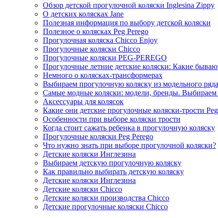
Обзор детской прогулочной коляски Inglesina Zippy
О детских колясках Jane
Полезная информация по выбору детской коляски
Полезное о колясках Peg Perego
Прогулочная коляска Chicco Enjoy
Прогулочные коляски Chicco
Прогулочные коляски PEG-PEREGO
Прогулочные летние детские коляски: Какие бывают
Немного о колясках-трансформерах
Выбираем прогулочную коляску из модельного ряда C
Самые модные коляски: модели, бренды. Выбираем
Аксессуары для колясок
Какие они детские прогулочные коляски-трости Peg-
Особенности при выборе коляски трости
Когда стоит сажать ребенка в прогулочную коляску
Прогулочные коляски Peg Perego
Что нужно знать при выборе прогулочной коляски?
Детские коляски Инглезина
Выбираем детскую прогулочную коляску
Как правильно выбирать детскую коляску
Детские коляски Инглезина
Детские коляски Chicco
Детские коляски производства Chicco
Детские прогулочные коляски Chicco