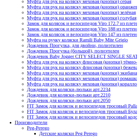
Муфта для рук на коляску меховая (кнопки) серая
Муфта для рук на коляску меховая (кнопки) оранже
Муфта для рук на коляску меховая (кнопки) зелёная
Муфта для рук на коляску меховая (кнопки) голубая
Замок для колясок и велосипедов Viro 172.7 из плет
Замок для колясок и велосипедов Viro 188 из плетен
Замок для колясок и велосипедов Viro 147 из плетен
Муфта на ручку коляски Ramili Baby Mite Grigio
Дождевик Прогулка, для двойни, полиэтилен
Дождевик Прогулка (большой), полиэтилен
Дождевик Baby Jogger CITY SELECT SINGLE SEAT 
Муфта для рук на коляску флисовая (кнопки) тёмно-
Муфта для рук на коляску флисовая (кнопки) бежев
Муфта для рук на коляску меховая (кнопки) экибана
Муфта для рук на коляску меховая (кнопки) ромашк
Муфта для рук на коляску меховая (кнопки) коралло
Дождевик для коляски-люльки арт.2234
Дождевик для коляски-люльки арт.2210
Дождевик для коляски-люльки арт.2050
FIT Замок для колясок и велосипедов тросовый Pall
FIT Замок для колясок и велосипедов тросовый Була
FIT Замок для колясок и велосипедов тросовый код
Производители
Peg-Perego
Детские коляски Peg Рerego