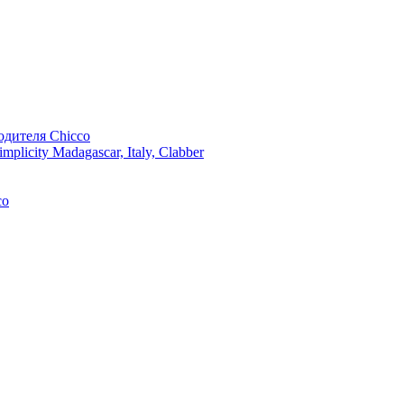
одителя Chicco
icity Madagascar, Italy, Clabber
co