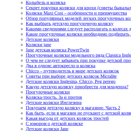
Колыбель и коляска
Секрет покупки коляски для крохи (советы бывалы
Коляски Maxi Cosi – особенности и преимущества
Обзор популярных моделей легких прогулочных ко
Как выбрать детскую прогулочную коляску
Какими сведениями следует располагать о колесах 
Какие прогулочные коляски необходимо подбирать 
Детские коляски
Коляски jane
Jane детская коляска PowerTwin
Прогулочные коляски модельного ряда Classica Ingle
О чем не следует забывать при покупке детской пр
Два в одном: автокресло и коляска
Chicco – путеводитель в мире детских колясок
Советы при выборе детских колясок Micralite
Детские коляски Inglesina, Сhicco, Peg perego
Какую детскую коляску приобрести для младенца?
Прогулочные коляски
Коляска-трость. За и против
Детские коляски Инглезина
Покупаем детскую коляску в магазине. Часть 2
Как быть, если в магазин не пускают с детской коля
Какая выгода от детских колясок тростей
С юмором о детской коляске
Детские коляски Jane