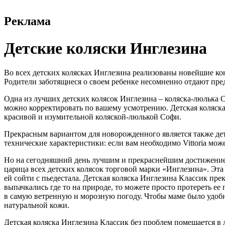
Реклама
Детские коляски Инглезина
Во всех детских колясках Инглезина реализованы новейшие ко
Родители заботящиеся о своем ребенке несомненно отдают пре
Одна из лучших детских колясок Инглезина – коляска-люлька Со
можно корректировать по вашему усмотрению. Детская коляска 
красивой и изумительной коляской-люлькой Софи.
Прекрасным вариантом для новорожденного является также детск
технические характеристики: если вам необходимо Vittoria мо
Но на сегодняшний день лучшим и прекраснейшим достижением
царица всех детских колясок торговой марки «Инглезина». Эта 
ей сойти с пьедестала. Детская коляска Инглезина Классик пре
выпачкались где то на природе, то можете просто протереть е
в самую ветренную и морозную погоду. Чтобы маме было удобно
натуральной кожи.
Детская коляска Инглезина Классик без проблем помещается в 