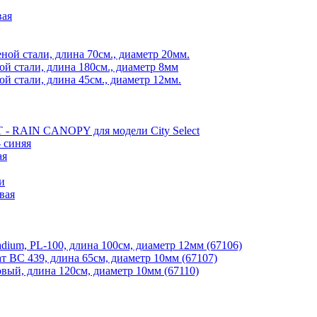
вая
еной стали, длина 70см., диаметр 20мм.
ой стали, длина 180см., диаметр 8мм
ой стали, длина 45см., диаметр 12мм.
- RAIN CANOPY для модели City Select
 синяя
ая
и
вая
adium, PL-100, длина 100см, диаметр 12мм (67106)
т ВС 439, длина 65см, диаметр 10мм (67107)
овый, длина 120см, диаметр 10мм (67110)