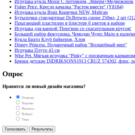
Игрушка кукла Moxie С питомцем, Эйвери+Медвежонок
Fisher Price. Кресло качалка "Растем вместе" (Y8184)
Игрушка кукла Bratz Кошечки NEW, Мэйган
Бутылочки стандартные Dr.Browns синие 250мл, 2 шт (21
Прыгающий пластилин в блистере 6 цветов в наборе
Игрушка для ванной 'Пингвин со спасательным кругом'
Большой набор фокусника. Чемодан Чудес Мало в налич
Кукла Братц Клуб байкеров, Хлоя
Disney Princess. Подарочный набор "Волшебный мир"
Игрушка Плуто 43 см
Wise Pet. Мягкая игрушка "Pinky" с прозрачным карманом
Брюки детские DIDRIKSONS1913 CRUZ 574302, флис, раз
Опрос
Нравится ли новый дизайн магазина?
Отлично
Хорошо
Неплохо
Пойдет
Ужас