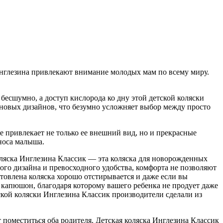
Инглезина привлекают внимание молодых мам по всему миру.
 бесшумно, а доступ кислорода ко дну этой детской коляски
 новых дизайнов, что безумно усложняет выбор между просто
е привлекает не только ее внешний вид, но и прекрасные
еноса малыша.
ляска Инглезина Классик — эта коляска для новорожденных
ного дизайна и превосходного удобства, комфорта не позволяют
отовлена коляска хорошо отстирывается и даже если вы
й капюшон, благодаря которому вашего ребенка не продует даже
ской коляски Инглезина Классик производители сделали из
 поместиться оба родителя. Детская коляска Инглезина Классик