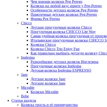
Чем хороши коляски Peg Perego
Коляски на любой вкус ищите у Peg-Perego
Особенности детских колясок Peg Perego
Практичные детские коляски Peg-Perego
Фирма Peg Perego
Chicco
Детские прогулочные коляски Chicco
Прогулочная коляска CHICCO Lite Way
Самая удобная коляска прогулочная от произв
Итальянские прогулочные коляски CHICCO Simpl
Коляски Chicco
Коляска Сhicco Trio Enjoy Fun
Как правильно выбрать детскую коляску Chic
Inglesina
Разнообразие детских колясок Инглезина
Прогулочные коляски Inglesina
Детская коляска Inglesina ESPRESSO
Jane
Детские коляски Jane
Детские коляски Jane
Micralite
Коляски Micralite
Bebe
Статьи раздела
Коляска трость и её преимущества