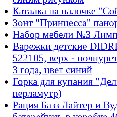
Каталка на палочке "Соб
Зонт "Принцесса" пано
Набор мебели №3 Лимп
Варежки детские DID
522105, верх - полиурет
3 года, цвет синий
Горка для купания "Дель
перламутр)
Рация Базз Лайтер и В
батарейках, в коробке 