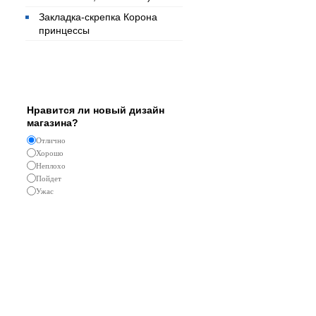
Закладка-скрепка Корона
принцессы
Опрос
Нравится ли новый дизайн
магазина?
Отлично
Хорошо
Неплохо
Пойдет
Ужас
Реклама