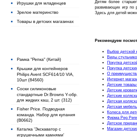
Детям более старшег
Игрушки для младенцев
развивающих игр по 
Зрелое материнство
Здесь для детей можн
Товары в детских магазинах
Рекомендуем посмот
Популярные товары
Выбор детской 
Виды стульчико
Рамка "Репка" (Китай)
Покупка детско
Покупка детски
Крышки для контейнеров
О преимущества
Philips Avent SCF614/10 VIA,
Интернет магаз
10шт (84560)
Детские товары
Соски силиконовые
Детские кроват
стандартные Dr.Browns Y-обр.
Детские коляски
для жидких каш, 2 шт. (312)
Детская коляск
Детская мебель
Fisher Price. Подводная
Колеса для дет
команда. Набор для купания
Фирма Peg Pere
(B0662)
Детское придан
Магазин детски
Каталка 'Экскаватор с
игрушечными камнями'