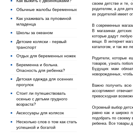
Как выжить с двойняшками?
своем детстве и те, 
родителям, а для дет
Обычные жалобы беременных
их родителей имеет о
Как ухаживать за пуповиной
младенца
В современных магази
В магазинах детских
Школы за океаном
которые дадут любую 
Детские коляски - первый
вещи. В интернет маг
каталогом, и так же л
транспорт
Отдых для беременных ножек
Родители, которые е
товаров, узнать побол
Беременна и больна.
Будущих мам обязат
Опасность для ребенка?
новорожденных, чтоб
Детская одежда для осенних
прогулок
Важно получить всю 
ассортимент отвечае
Стоит ли путешествовать
превосходная возможн
осенью с детьми грудного
возраста?
Огромный выбор детск
Аксессуары для колясок
равно как и широко 
подобрать по своему 
Несколько слов о том как стать
ребенка. Все товары 
успешной и богатой