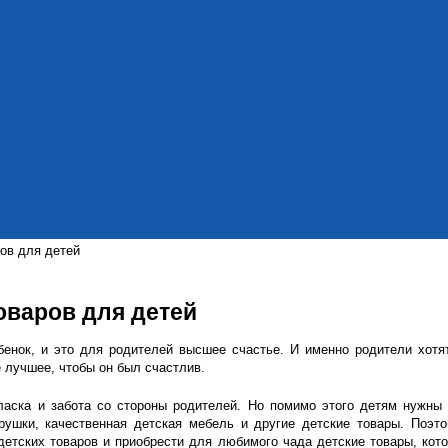
ов для детей
оваров для детей
бенок, и это для родителей высшее счастье. И именно родители хотя
лучшее, чтобы он был счастлив.
аска и забота со стороны родителей. Но помимо этого детям нужны
грушки, качественная детская мебель и другие детские товары. Поэт
детских товаров и приобрести для любимого чада детские товары, кот