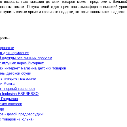
о возраста наш магазин детских товаров может предложить большо
разным темам. Покупателей ждет приятная атмосфера и высокий уров
о купить самые яркие и красивые подарки, которые запомнятся надолго.
реть:
кроватки
в для кормления
й одежды без лишних проблем
х игрушек через Интернет
х интернет магазина детских товаров
ины детской обуви
 в интернет магазине
ки Можга
 - первый транспорт
а Inglesina ESPRESSO
 Гандылян
ских колясок
go
ое - долой предрассудки!
х товаров «Люлька»