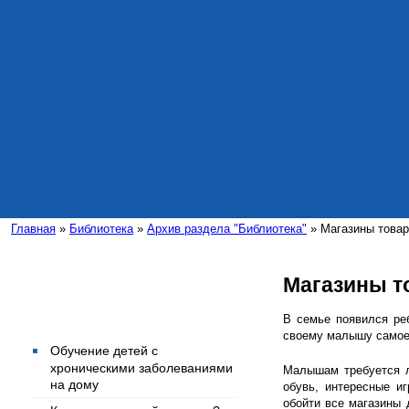
Главная
»
Библиотека
»
Архив раздела "Библиотека"
» Магазины товар
Магазины т
Интересные статьи
В семье появился ре
своему малышу самое 
Обучение детей с
хроническими заболеваниями
Малышам требуется л
на дому
обувь, интересные и
обойти все магазины 