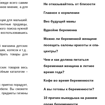
прежде всего самим
Не отказывайтесь от близости
нное мнение, а для
Главное о кормлении
укции для малышей.
Вес будущей мамы
тентные продавцы,
кого поиска нужной
Вдвойне беременна
, воспользовавшись
Можно ли беременной женщине
посещать салоны красоты и спа-
й магазина детских
ек, колясок и т.д..
центры?
брать товары для
Чем и как должна питаться
беременная женщина в летнее
ских товаров весь
обным каталогом –
время года?
Кофе во время беременности
 приятно порадует,
ебели. Вы сможете
А вы готовы к беременности?
, предметы гигиены
10 причин выкидыша на раннем
сроке беременности