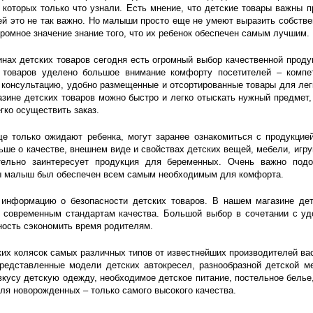
о которых только что узнали. Есть мнение, что детские товары важны 
ей это не так важно. Но малыши просто еще не умеют выразить собстве
громное значение знание того, что их ребенок обеспечен самым лучшим.
нах детских товаров сегодня есть огромный выбор качественной прод
 товаров уделено большое внимание комфорту посетителей – компе
консультацию, удобно размещенные и отсортированные товары для лег
азине детских товаров можно быстро и легко отыскать нужный предмет
егко осуществить заказ.
ще только ожидают ребенка, могут заранее ознакомиться с продукцие
ьше о качестве, внешнем виде и свойствах детских вещей, мебели, игруш
ельно заинтересует продукция для беременных. Очень важно подо
ы малыш был обеспечен всем самым необходимым для комфорта.
информацию о безопасности детских товаров. В нашем магазине дет
т современным стандартам качества. Большой выбор в сочетании с уд
ость сэкономить время родителям.
их колясок самых различных типов от известнейших производителей вас
представленные модели детских автокресел, разнообразной детской м
вкусу детскую одежду, необходимое детское питание, постельное белье
для новорожденных – только самого высокого качества.