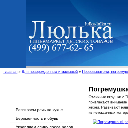
Главная
»
Для новорожденных и малышей
»
Прорезыватели, погремуш
Погремушка
Интересные статьи
Отличные игрушки с 
привлекают внимание
жизни. Развивают на
Развиваем речь на кухне
из нетоксичных матер
Беременность и обувь
Укрепляем спину после родов