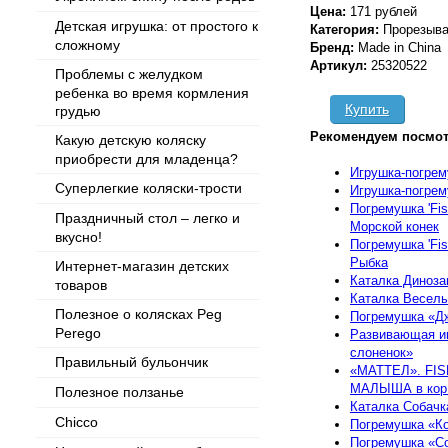
Цена:
171 рублей
Детская игрушка: от простого к
Категория:
Прорезыва
сложному
Бренд:
Made in China
Артикул:
25320522
Проблемы с желудком
ребенка во время кормления
Купить
грудью
Рекомендуем посмот
Какую детскую коляску
приобрести для младенца?
Игрушка-погре
Суперлегкие коляски-трости
Игрушка-погре
Погремушка 'Fis
Праздничный стол – легко и
Морской конек
вкусно!
Погремушка 'Fis
Рыбка
Интернет-магазин детских
Каталка Диноза
товаров
Каталка Весел
Полезное о колясках Peg
Погремушка «Д
Perego
Развивающая иг
слоненок»
Правильный бульончик
«МАТТЕЛ». FI
МАЛЫША в кор
Полезное ползанье
Каталка Собачк
Chicco
Погремушка «К
Погремушка «С