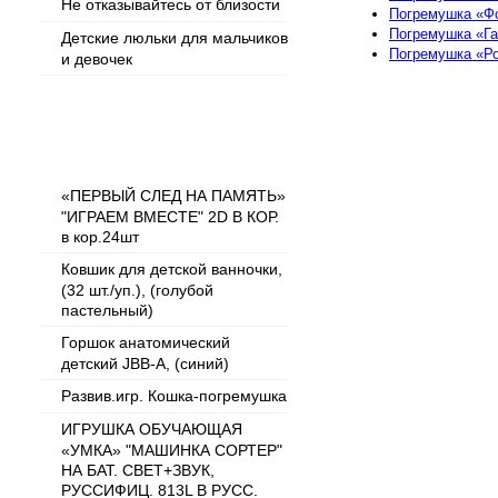
Не отказывайтесь от близости
Погремушка «Ф
Погремушка «Га
Детские люльки для мальчиков
Погремушка «Р
и девочек
Популярные товары
«ПЕРВЫЙ СЛЕД НА ПАМЯТЬ»
"ИГРАЕМ ВМЕСТЕ" 2D В КОР.
в кор.24шт
Ковшик для детской ванночки,
(32 шт./уп.), (голубой
пастельный)
Горшок анатомический
детский JBB-A, (синий)
Развив.игр. Кошка-погремушка
ИГРУШКА ОБУЧАЮЩАЯ
«УМКА» "МАШИНКА СОРТЕР"
НА БАТ. СВЕТ+ЗВУК,
РУССИФИЦ. 813L В РУСС.