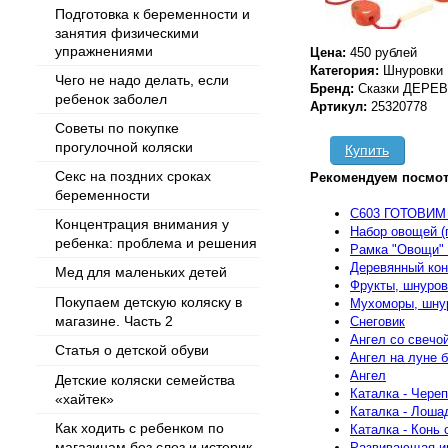
Подготовка к беременности и
занятия физическими
упражнениями
Цена:
450 рублей
Категория:
Шнуровки
Чего не надо делать, если
Бренд:
Сказки ДЕРЕ
ребенок заболел
Артикул:
25320778
Советы по покупке
прогулочной коляски
Купить
Секс на поздних сроках
Рекомендуем посмот
беременности
C603 ГОТОВИМ
Концентрация внимания у
Набор овощей (п
ребенка: проблема и решения
Рамка "Овощи" 
Деревянный кон
Мед для маленьких детей
Фрукты, шнуров
Покупаем детскую коляску в
Мухоморы, шну
магазине. Часть 2
Снеговик
Ангел со свечо
Статья о детской обуви
Ангел на луне 
Ангел
Детские коляски семейства
Каталка - Чере
«хайтек»
Каталка - Лоша
Как ходить с ребенком по
Каталка - Конь
магазинам без слез и истерик
Развивающая иг