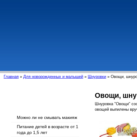
Главная
»
Для новорожденных и малышей
»
Шнуровки
» Овощи, шнур
Овощи, шну
Интересные статьи
Шнуровка "Овощи" сос
овощей выпилены вруч
Можно ли не смывать макияж
Питание детей в возрасте от 1
года до 1,5 лет