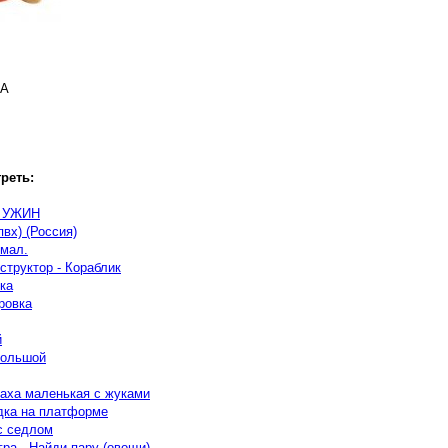
ВА
реть:
 УЖИН
вх) (Россия)
мал.
структор - Кораблик
ка
ровка
й
большой
паха маленькая с жуками
дка на платформе
 с седлом
ра - Найди пару (овощи)