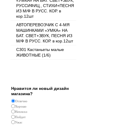
«УМКА» НА БАТ. СВЕТ+ЗВУК,
РУССИФИЦ., СТИХИ+ПЕСНЯ
ИЗ М/Ф В РУСС. КОР. в
кор.12шт
АВТОПЕРЕВОЗЧИК С 4-МЯ
МАШИНКАМИ «УМКА» НА
БАТ. СВЕТ+ЗВУК, ПЕСНЯ ИЗ
М/Ф В РУСС. КОР. в кор.12шт
C301 Кастаньеты малые
ЖИВОТНЫЕ (1/6)
Опрос
Нравится ли новый дизайн
магазина?
Отлично
Хорошо
Неплохо
Пойдет
Ужас