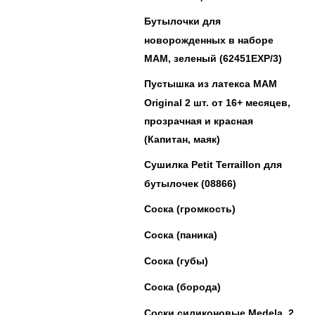
Бутылочки для
новорожденных в наборе
MAM, зеленый (62451EXP/3)
Пустышка из латекса MAM
Original 2 шт. от 16+ месяцев,
прозрачная и красная
(Капитан, маяк)
Сушилка Petit Terraillon для
бутылочек (08866)
Соска (громкость)
Соска (паника)
Соска (губы)
Соска (борода)
Соски силиконовые Medela, 2