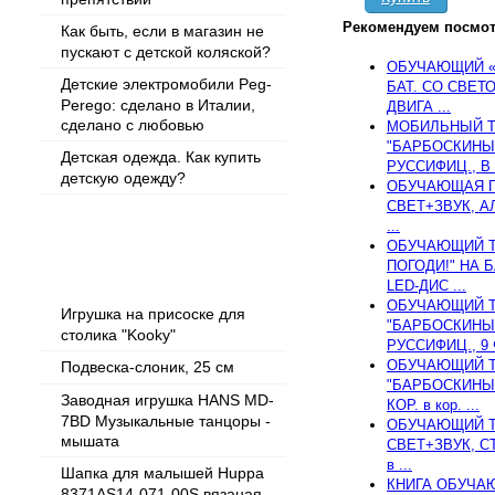
Рекомендуем посмот
Как быть, если в магазин не
пускают с детской коляской?
ОБУЧАЮЩИЙ «
Детские электромобили Peg-
БАТ. СО СВЕТ
Perego: сделано в Италии,
ДВИГА ...
сделано с любовью
МОБИЛЬНЫЙ Т
"БАРБОСКИНЫ"
Детская одежда. Как купить
РУССИФИЦ., В 
детскую одежду?
ОБУЧАЮЩАЯ Г
СВЕТ+ЗВУК, АЛ
...
ОБУЧАЮЩИЙ Т
Популярные товары
ПОГОДИ!" НА Б
LED-ДИС ...
ОБУЧАЮЩИЙ Т
Игрушка на присоске для
"БАРБОСКИНЫ"
столика "Kooky"
РУССИФИЦ., 9 
ОБУЧАЮЩИЙ Т
Подвеска-слоник, 25 см
"БАРБОСКИНЫ"
Заводная игрушка HANS MD-
КОР. в кор. ...
7BD Музыкальные танцоры -
ОБУЧАЮЩИЙ ТЕ
мышата
СВЕТ+ЗВУК, С
в ...
Шапка для малышей Huppa
КНИГА ОБУЧАЮ
8371AS14-071-00S вязаная,