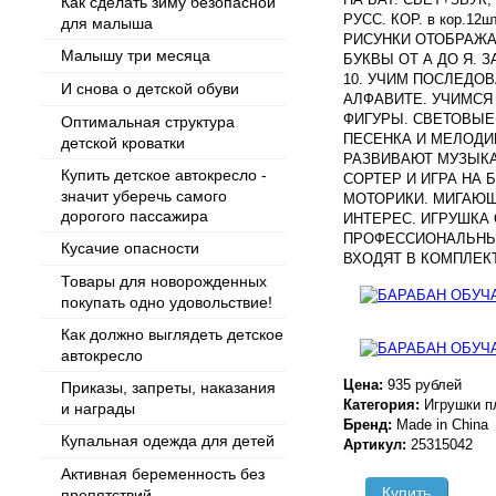
Как сделать зиму безопасной
РУСС. КОР. в кор.1
для малыша
РИСУНКИ ОТОБРАЖА
Малышу три месяца
БУКВЫ ОТ А ДО Я. 
10. УЧИМ ПОСЛЕДОВ
И снова о детской обуви
АЛФАВИТЕ. УЧИМСЯ
ФИГУРЫ. СВЕТОВЫЕ
Оптимальная структура
ПЕСЕНКА И МЕЛОДИ
детской кроватки
РАЗВИВАЮТ МУЗЫК
Купить детское автокресло -
СОРТЕР И ИГРА НА 
значит уберечь самого
МОТОРИКИ. МИГАЮЩ
дорогого пассажира
ИНТЕРЕС. ИГРУШКА
ПРОФЕССИОНАЛЬНЫ
Кусачие опасности
ВХОДЯТ В КОМПЛЕКТ
Товары для новорожденных
покупать одно удовольствие!
Как должно выглядеть детское
автокресло
Цена:
935 рублей
Приказы, запреты, наказания
Категория:
Игрушки п
и награды
Бренд:
Made in China
Купальная одежда для детей
Артикул:
25315042
Активная беременность без
Купить
препятствий