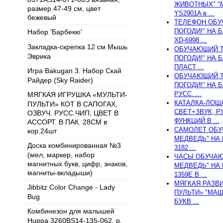
ЖИВОТНЫХ" "М
размер 47-49 см, цвет
YS2901A в ...
бежевый
ТЕЛЕФОН ОБУ
ПОГОДИ!" НА 
Набор 'Барбекю'
XD-6998 ...
Закладка-скрепка 12 см Мышь
ОБУЧАЮЩИЙ Т
Эврика
ПОГОДИ!" НА Б
ПЛАСТ ...
Игра Bakugan 3. Набор Скай
ОБУЧАЮЩИЙ Т
Райдер (Sky Raider)
ПОГОДИ!" НА Б
РУСС. ...
МЯГКАЯ ИГРУШКА «МУЛЬТИ-
КАТАЛКА-ЛОША
ПУЛЬТИ» КОТ В САПОГАХ,
СВЕТ+ЗВУК, Р
ОЗВУЧ. РУСС.ЧИП, ЦВЕТ В
ФУНКЦИЙ В ...
АССОРТ. В ПАК. 28СМ в
САМОЛЕТ ОБУ
кор.24шт
МЕДВЕДЬ" НА 
Доска комбинированная №3
3182 ...
(мел, маркер, набор
ЧАСЫ ОБУЧАЮ
магнитных букв, цифр, знаков,
МЕДВЕДЬ" НА 
магниты-вкладыши)
1359E В ...
МЯГКАЯ РАЗВ
Jibbitz Color Change - Lady
ПУЛЬТИ» "МАШ
Bug
БУКВ ...
Комбинезон для малышей
Huppa 3260BS14-135-062, р.