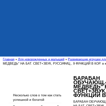
Главная
»
Для новорожденных и малышей
»
Развивающие игрушки дл
МЕДВЕДЬ" НА БАТ. СВЕТ+ЗВУК, РУССИФИЦ., 9 ФУНКЦИЙ В КОР. в к
БАРАБАН
ОБУЧАЮЩ.
Интересные статьи
МЕДВЕДЬ" 
СВЕТ+ЗВУК,
ФУНКЦИЙ В 
Несколько слов о том как стать
успешной и богатой
БАРАБАН ОБУЧАЮЩ.
НА БАТ. СВЕТ+ЗВУК,