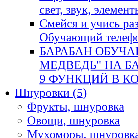
свет, звук, элемен
Смейся и учись р
Обучающий телеф
БАРАБАН ОБУЧ
МЕДВЕДЬ" НА БА
9 ФУНКЦИЙ В КОР
Шнуровки
(5)
Фрукты, шнуровка
Овощи, шнуровка
Мухоморы, шнуровк