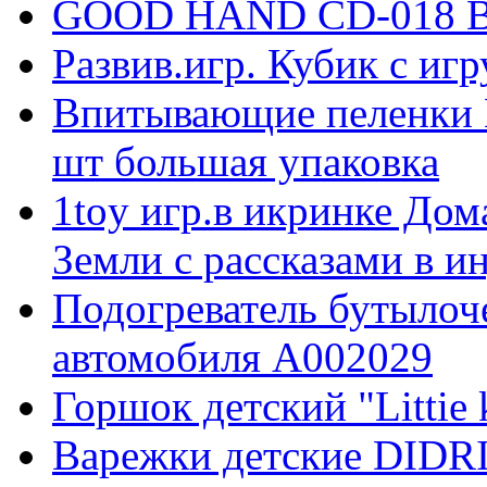
GOOD HAND CD-018 Вол
Развив.игр. Кубик с иг
Впитывающие пеленки 
шт большая упаковка
1toy игр.в икринке До
Земли с рассказами в ин
Подогреватель бутылоч
автомобиля А002029
Горшок детский "Littie k
Варежки детские DID