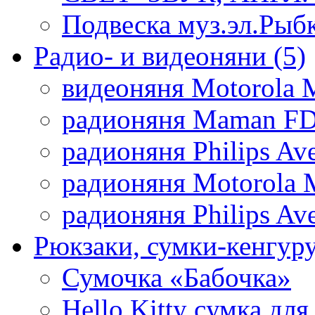
Подвеска муз.эл.Рыб
Радио- и видеоняни
(5)
видеоняня Motorola 
радионяня Maman FD
радионяня Philips Av
радионяня Motorola 
радионяня Philips Av
Рюкзаки, сумки-кенгуру
Сумочка «Бабочка»
Hello Kitty cумка для