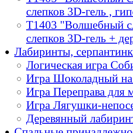
слепков 3D-гель , гип
T1403 "Волшебный сл
слепков 3D-гель + де
Лабиринты, серпантин
Логическая игра Со
Игра Шоколадный на
Игра Переправа для
Игра Лягушки-непос
Деревянный лабиринт
Спальные принадлежно