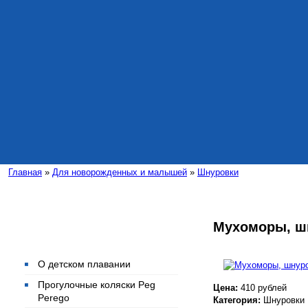
Главная
»
Для новорожденных и малышей
»
Шнуровки
Мухоморы, ш
Интересные статьи
О детском плавании
Прогулочные коляски Peg
Цена:
410 рублей
Perego
Категория:
Шнуровки