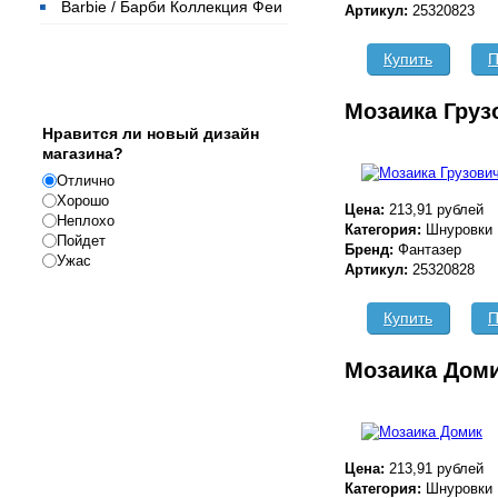
Barbie / Барби Коллекция Феи
Артикул:
25320823
Купить
П
Опрос
Мозаика Груз
Нравится ли новый дизайн
магазина?
Отлично
Хорошо
Цена:
213,91 рублей
Неплохо
Категория:
Шнуровки
Пойдет
Бренд:
Фантазер
Ужас
Артикул:
25320828
Купить
П
Мозаика Дом
Реклама
Цена:
213,91 рублей
Категория:
Шнуровки