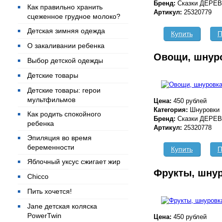
Бренд:
Сказки ДЕРЕ
Как правильно хранить
Артикул:
25320779
сцеженное грудное молоко?
Детская зимняя одежда
Купить
П
О закаливании ребенка
Овощи, шнур
Выбор детской одежды
Детские товары
Детские товары: герои
мультфильмов
Цена:
450 рублей
Категория:
Шнуровки
Как родить спокойного
Бренд:
Сказки ДЕРЕ
ребенка
Артикул:
25320778
Эпиляция во время
беременности
Купить
П
Яблочный уксус сжигает жир
Фрукты, шну
Chicco
Пить хочется!
Jane детская коляска
PowerTwin
Цена:
450 рублей