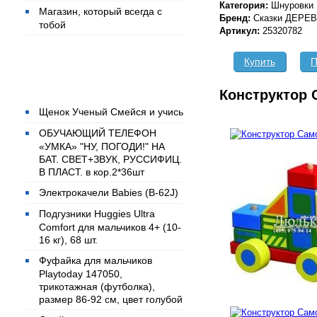
Категория:
Шнуровки
Магазин, который всегда с
Бренд:
Сказки ДЕРЕ
тобой
Артикул:
25320782
Купить
П
Популярные товары
Конструктор 
Щенок Ученый Смейся и учись
ОБУЧАЮЩИЙ ТЕЛЕФОН
«УМКА» "НУ, ПОГОДИ!" НА
БАТ. СВЕТ+ЗВУК, РУССИФИЦ.
В ПЛАСТ. в кор.2*36шт
Электрокачели Babies (B-62J)
Подгузники Huggies Ultra
Comfort для мальчиков 4+ (10-
16 кг), 68 шт.
Фуфайка для мальчиков
Playtoday 147050,
трикотажная (футболка),
размер 86-92 см, цвет голубой