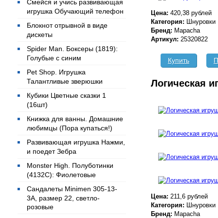
Смейся и учись развивающая
игрушка Обучающий телефон
Цена:
420,38 рублей
Категория:
Шнуровки
Блокнот отрывной в виде
Бренд:
Mapacha
дискеты
Артикул:
25320822
Spider Man. Боксеры (1819):
Голубые с синим
Купить
П
Pet Shop. Игрушка
Талантливые зверюшки
Логическая и
Кубики Цветные сказки 1
(16шт)
Книжка для ванны. Домашние
любимцы (Пора купаться!)
Развивающая игрушка Нажми,
и поедет Зебра
Monster High. Полуботинки
(4132C): Фиолетовые
Сандалеты Minimen 305-13-
Цена:
211,6 рублей
3А, размер 22, светло-
Категория:
Шнуровки
розовые
Бренд:
Mapacha