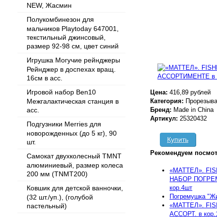
NEW, Жасмин
Полукомбинезон для
мальчиков Playtoday 647001,
текстильный джинсовый,
размер 92-98 см, цвет синий
Игрушка Могучие рейнджеры
Рейнджер в доспехах вращ.
16см в асс.
Игровой набор Ben10
Цена:
416,89 рублей
Межгалактическая станция в
Категория:
Прорезыва
асс.
Бренд:
Made in China
Артикул:
25320432
Подгузники Merries для
новорожденных (до 5 кг), 90
Купить
шт.
Рекомендуем посмот
Самокат двухколесный TMNT
алюминиевый, размер колеса
«МАТТЕЛ». FI
200 мм (TNMT200)
НАБОР ПОГРЕ
кор.4шт
Ковшик для детской ванночки,
Погремушка "Жи
(32 шт./уп.), (голубой
«МАТТЕЛ». FI
пастельный)
АССОРТ. в кор.