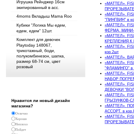
Игрушка Рейнджер 16см
«МАТТЕЛ». FI
экипированный в асс.
ПРОРЕЗЫВАТЕЛ
«МАТТЕЛ». FI
4moms Вкладыш Mama Roo
"ПИНГВИН" в ко
«МАТТЕЛ». FI
Кубики "Логика Мы едем,
ФЕРМА. МИНИ-
едем, едем" 12шт.
«МАТТЕЛ». FI
Комплект для девочек
КРЕПЛЕНИЯ К 
Playtoday 148067,
«МАТТЕЛ». FI
трикотажный, боди,
кор.2шт
полукомбинезон, шапка,
«МАТТЕЛ». BAR
размер 68-74 см, цвет
«МАТТЕЛ». FI
розовый
"ФЛАМИНГО" в 
«МАТТЕЛ». FI
НАБОР ПОГРЕМ
«МАТТЕЛ». FI
Опрос
ДЕВОЧКИ "ВОЛШ
«МАТТЕЛ». FI
ГРЫЗУНКОВ-СЛ
Нравится ли новый дизайн
«МАТТЕЛ». ПО
магазина?
АССОРТ. в кор.
Отлично
«МАТТЕЛ». FI
Хорошо
ПРОРЕЗЫВАТЕЛ
Неплохо
Пойдет