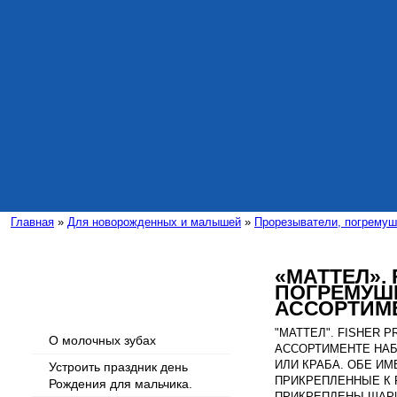
Главная
»
Для новорожденных и малышей
»
Прорезыватели, погремуш
«МАТТЕЛ». 
ПОГРЕМУШ
Интересные статьи
АССОРТИМЕ
"МАТТЕЛ". FISHER 
О молочных зубах
АССОРТИМЕНТЕ НАБ
ИЛИ КРАБА. ОБЕ И
Устроить праздник день
ПРИКРЕПЛЕННЫЕ К Р
Рождения для мальчика.
ПРИКРЕПЛЕНЫ ШАРИ