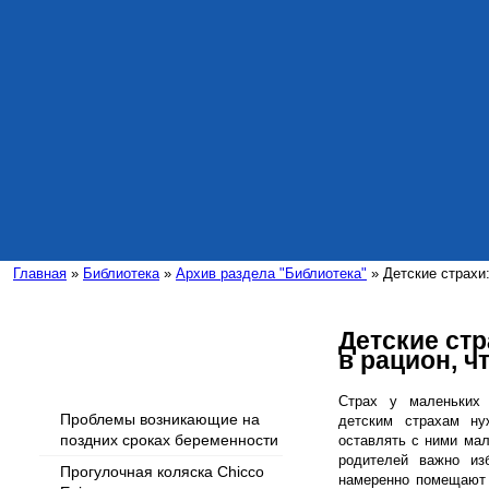
Главная
»
Библиотека
»
Архив раздела "Библиотека"
» Детские страхи:
Детские стр
в рацион, ч
Интересные статьи
Страх у маленьких
Проблемы возникающие на
детским страхам ну
поздних сроках беременности
оставлять с ними мал
родителей важно изб
Прогулочная коляска Chicco
намеренно помещают в