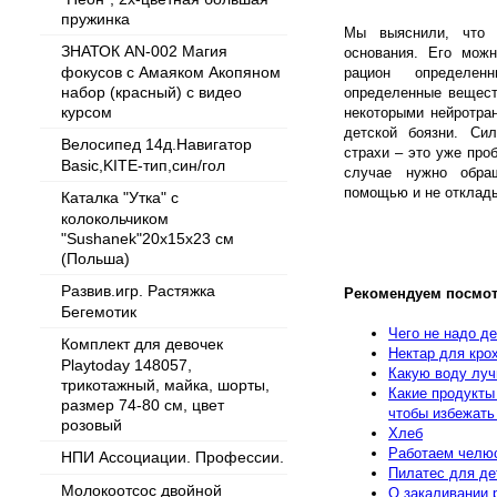
пружинка
Мы выяснили, что 
ЗНАТОК AN-002 Магия
основания. Его можн
фокусов с Амаяком Акопяном
рацион определен
набор (красный) с видео
определенные вещест
курсом
некоторыми нейротра
детской боязни. Си
Велосипед 14д.Навигатор
страхи – это уже про
Basic,KITE-тип,син/гол
случае нужно обра
помощью и не отклады
Каталка "Утка" с
колокольчиком
"Sushanek"20х15х23 см
(Польша)
Развив.игр. Растяжка
Рекомендуем посмот
Бегемотик
Чего не надо д
Комплект для девочек
Нектар для кро
Playtoday 148057,
Какую воду луч
трикотажный, майка, шорты,
Какие продукты
размер 74-80 см, цвет
чтобы избежать
розовый
Хлеб
Работаем челю
НПИ Ассоциации. Профессии.
Пилатес для де
Молокоотсос двойной
О закаливании 