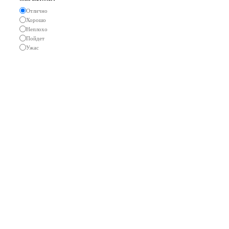
Отлично
Хорошо
Неплохо
Пойдет
Ужас
Реклама