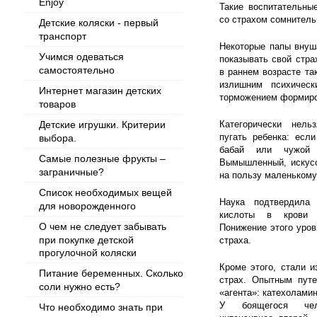
Enjoy
Такие воспитательны
со страхом сомнитель
Детские коляски - первый
транспорт
Некоторые папы внуш
Учимся одеваться
показывать свой стра
самостоятельно
в раннем возрасте та
излишним психическ
Интернет магазин детских
торможением формиро
товаров
Детские игрушки. Критерии
Категорически нель
пугать ребенка: есл
выбора.
бабай или чужой 
Самые полезные фрукты –
Вымышленный, искусс
заграничные?
на пользу маленькому
Список необходимых вещей
Наука подтвердила
для новорожденного
кислоты в крови о
О чем не следует забывать
Понижение этого уров
при покупке детской
страха.
прогулочной коляски
Кроме этого, стали 
Питание беременных. Сколько
страх. Опытным пут
соли нужно есть?
«агента»: катехо­ла­м
У боящегося чел
Что необходимо знать при