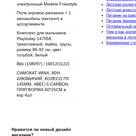
электронный Medela Freestyle
Детская космети
Детская агресс
Поле игровое-рюкзачок + 1
Питание на раб
автомобиль (металл) в
Питание береме
ассортименте
Оптимальный п
Чем и как долж
Комплект для мальчиков
женщина в летн
Playtoday 147056,
Беременные стр
трикотажный, майка, трусы,
размер 86-92 см, цвет
голубой, белый
Bibi (108097) / (6812/1122)
САМОКАТ WINX, 80%
АЛЮМИНИЙ, КОЛЕСО ПУ
145ММ, ABEC-5 CARBON,
ПЛАТФОРМА 60*15СМ в
кор.4шт
Опрос
Нравится ли новый дизайн
магазина?