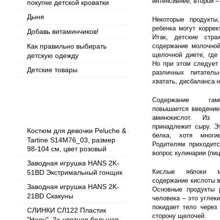
интенсивнее, второй –
покупке детской кроватки
Дыня
Некоторые продукты
ребенка могут коррек
Добавь витаминчиков!
Итак, детские стра
Как правильно выбирать
содержание молочной
щелочной диете, где
детскую одежду
Но при этом следует
Детские товары
различных питател
хватать, дисбаланса н
Содержание гамм
Популярные товары
повышается введение
аминокислот. Из 
принадлежит сыру. Э
Костюм для девочки Peluche &
белка, хотя многи
Tartine S14M76_03, размер
Родителям приходитс
98-104 см, цвет розовый
вопрос кулинарии (пиц
Заводная игрушка HANS 2K-
Кислые яблоки м
51BD Экстримальный гонщик
содержание кислоты в 
Заводная игрушка HANS 2K-
Основные продукты 
21BD Скакуны
человека – это углеки
покидает тело через
СЛИНКИ СЛ122 Пластик
сторону щелочей.
"Неон", 2х-цветная большая