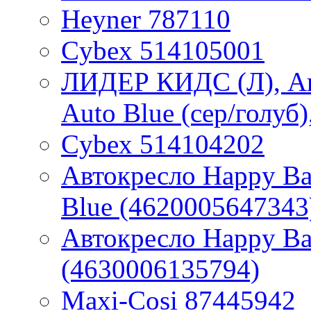
Heyner 787110
Cybex 514105001
ЛИДЕР КИДС (Л), Ав
Auto Blue (сер/голуб),
Cybex 514104202
Автокресло Happy Bab
Blue (4620005647343
Автокресло Happy Bab
(4630006135794)
Maxi-Cosi 87445942