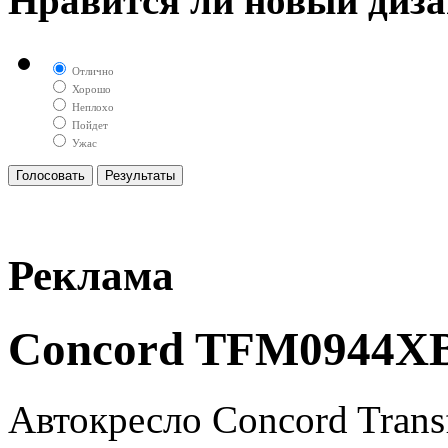
Нравится ли новый диза
Отлично
Хорошо
Неплохо
Пойдет
Ужас
Реклама
Concord TFM0944X
Автокресло Concord Tran