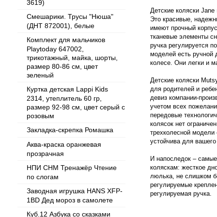
3619)
Детские коляски Jane
Смешарики. Трусы "Нюша"
Это красивые, надежн
(ДНТ 872001), белые
имеют прочный корпус
тканевые элементы сн
Комплект для мальчиков
ручка регулируется по
Playtoday 647002,
моделей есть ручной 
трикотажный, майка, шорты,
колесе. Они легки и 
размер 80-86 см, цвет
зеленый
Детские коляски Mutsy
Куртка детская Lappi Kids
для родителей и ребе
девиз компании-произ
2314, утеплитель 60 гр,
учетом всех пожелани
размер 92-98 см, цвет серый с
передовые технологич
розовым
колясок нет ограниче
Закладка-скрепка Ромашка
трехколесной модели 
устойчива для вашего
Аква-краска оранжевая
прозрачная
И напоследок – самые
НПИ СНМ Тренажёр Чтение
коляскам: жесткое дн
люлька, не слишком 
по слогам
регулируемые креплен
Заводная игрушка HANS XFP-
регулируемая ручка.
1BD Дед мороз в самолете
Куб.12 Азбука со сказками