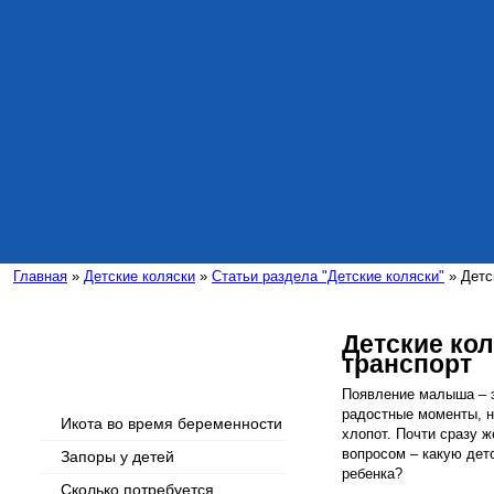
Главная
»
Детские коляски
»
Статьи раздела "Детские коляски"
» Детс
Детские кол
транспорт
Интересные статьи
Появление малыша – э
радостные моменты, н
Икота во время беременности
хлопот. Почти сразу 
вопросом – какую дет
Запоры у детей
ребенка?
Сколько потребуется