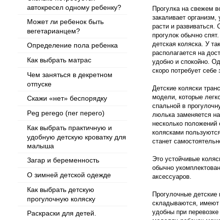
автокресел одному ребенку?
Прогулка на свежем 
закаливает организм, 
Может ли ребенок быть
расти и развиваться.
вегетарианцем?
прогулок обычно спят
детская коляска. У та
Определение пола ребенка
располагается на дост
Как выбрать матрас
удобно и спокойно. О
скоро потребует себе 
Чем заняться в декретном
отпуске
Детские коляски тран
модели, которые легко
Скажи «нет» беспорядку
спальной в прогулочн
Peg perego (пег перего)
люлька заменяется на
несколько положений 
Как выбрать практичную и
колясками пользуются 
удобную детскую кроватку для
станет самостоятельн
малыша
Это устойчивые коляс
Загар и беременность
обычно укомплектова
О зимней детской одежде
аксессуаров.
Как выбрать детскую
Прогулочные детские к
прогулочную коляску
складываются, имеют 
удобны при перевозке 
Раскраски для детей.