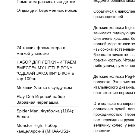
моделях ребенок може
Помогаем развиваться детям
Отдых для беременных ножек
Обратимся к наиболе
производителей.
Детские коляски Ingle
Популярные товары
занимают лидирующие 
Они очень красивы, бе
полной мере относитс
24 тонких фломастера в
«высококачественные»
мягкой упаковке
бренда отличаются в
практичностью. Чтобы
НАБОР ДЛЯ ЛЕПКИ «ИГРАЕМ
либо узким, нужно по
ВМЕСТЕ» MY LITTLE PONY
"СДЕЛАЙ ЗАКОЛКИ" В КОР. в
Детские коляски Peg-
кор.100шт
полувека. Это сочета
Мякиши Улитка с сундучком
итальянского дизайна
соответствие нормам 
Play-Doh Игровой набор
Забавная черепашка
Эти коляски маневрен
солнечных лучей, лег
Spider Man. Футболка (1164):
проходимостью. Перед
Белая
вам перекидная ручка
Monster High. Набор
величину колес, у не
невелики.
канцелярский (MHAA-US1-