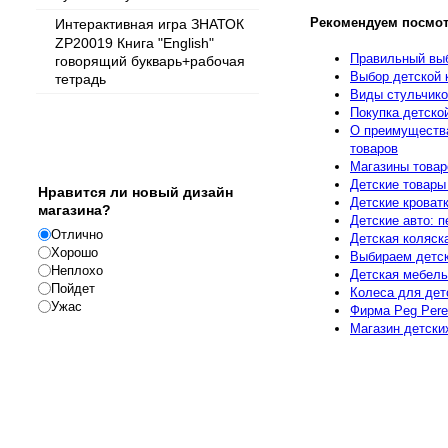
Рекомендуем посмот
Интерактивная игра ЗНАТОК
ZP20019 Книга "English"
Правильный выб
говорящий букварь+рабочая
Выбор детской 
тетрадь
Виды стульчико
Покупка детско
О преимущества
товаров
Опрос
Магазины товар
Детские товары
Нравится ли новый дизайн
Детские кроват
магазина?
Детские авто: 
Отлично
Детская коляск
Хорошо
Выбираем детс
Неплохо
Детская мебель
Пойдет
Колеса для дет
Ужас
Фирма Peg Pere
Магазин детски