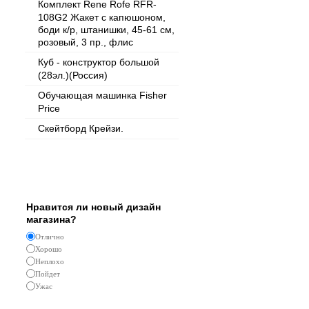
Комплект Rene Rofe RFR-
108G2 Жакет с капюшоном,
боди к/р, штанишки, 45-61 см,
розовый, 3 пр., флис
Куб - конструктор большой
(28эл.)(Россия)
Обучающая машинка Fisher
Price
Скейтборд Крейзи.
Опрос
Нравится ли новый дизайн
магазина?
Отлично
Хорошо
Неплохо
Пойдет
Ужас