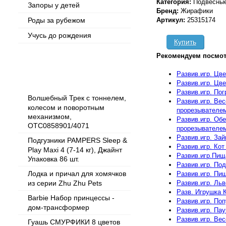
Категория:
Подвесные
Запоры у детей
Бренд:
Жирафики
Роды за рубежом
Артикул:
25315174
Учусь до рождения
Купить
Рекомендуем посмот
Популярные товары
Развив.игр. Цв
Развив.игр. Цве
Развив.игр. По
Волшебный Трек с тоннелем,
Развив.игр. Ве
колесом и поворотным
прорезывателем
механизмом,
Развив.игр. Обе
OTC0858901/4071
прорезывателе
Развив.игр. Зай
Подгузники PAMPERS Sleep &
Развив.игр. Ко
Play Maxi 4 (7-14 кг), Джайнт
Развив.игр.Пищ
Упаковка 86 шт.
Развив.игр. По
Лодка и причал для хомячков
Развив.игр. Пи
Развив.игр. Ль
из серии Zhu Zhu Pets
Разв. Игрушка 
Barbie Набор принцессы -
Развив.игр. Поп
дом-трансформер
Развив.игр. Пау
Развив.игр. Ве
Гуашь СМУРФИКИ 8 цветов