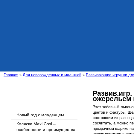
Главная
»
Для новорожденных и малышей
»
Развивающие игрушки дл
Развив.игр.
ожерельем 
Интересные статьи
Этот забавный львено
цветов и фактуры. Ше
Новый год с младенцем
состоящим из разноцв
сосчитать, а можно п
Коляски Maxi Cosi –
прозрачном шарике н
особенности и преимущества
шарик вертится в рамк