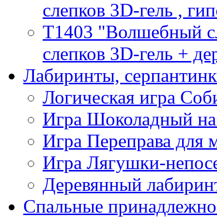
слепков 3D-гель , гип
T1403 "Волшебный сл
слепков 3D-гель + де
Лабиринты, серпантин
Логическая игра Со
Игра Шоколадный на
Игра Переправа для
Игра Лягушки-непос
Деревянный лабиринт
Спальные принадлежно