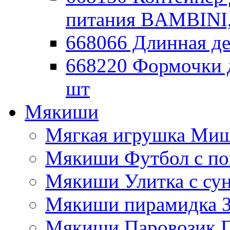
питания BAMBINI,
668066 Длинная де
668220 Формочки 
шт
Мякиши
Мягкая игрушка Миш
Мякиши Футбол с п
Мякиши Улитка с су
Мякиши пирамидка З
Мякиши Паровозик П