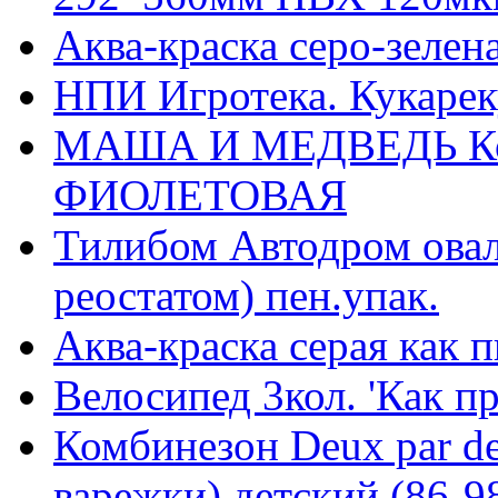
Аква-краска серо-зелен
НПИ Игротека. Кукарек
МАША И МЕДВЕДЬ Кос
ФИОЛЕТОВАЯ
Тилибом Автодром овал 
реостатом) пен.упак.
Аква-краска серая как 
Велосипед 3кол. 'Как п
Комбинезон Deux par de
варежки) детский (86-98