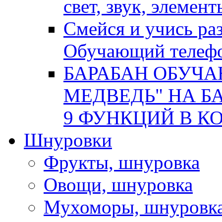
свет, звук, элемен
Смейся и учись р
Обучающий телеф
БАРАБАН ОБУЧ
МЕДВЕДЬ" НА БА
9 ФУНКЦИЙ В КОР
Шнуровки
Фрукты, шнуровка
Овощи, шнуровка
Мухоморы, шнуровк