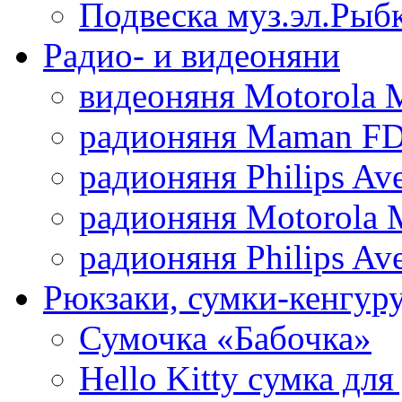
Подвеска муз.эл.Рыб
Радио- и видеоняни
видеоняня Motorola 
радионяня Maman FD
радионяня Philips Av
радионяня Motorola 
радионяня Philips Av
Рюкзаки, сумки-кенгуру
Сумочка «Бабочка»
Hello Kitty cумка для