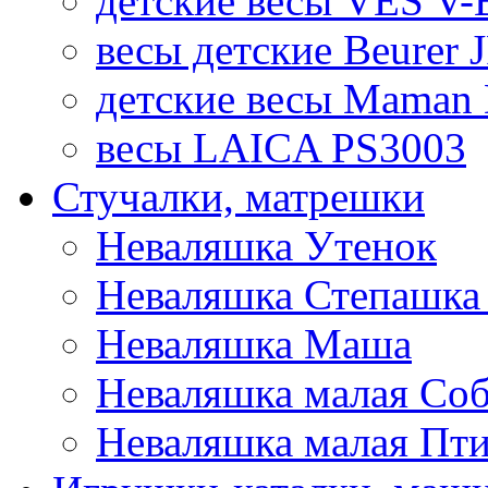
детские весы VES V-B
весы детские Beurer 
детские весы Maman 
весы LAICA PS3003
Стучалки, матрешки
Неваляшка Утенок
Неваляшка Степашка 
Неваляшка Маша
Неваляшка малая Соб
Неваляшка малая Пт