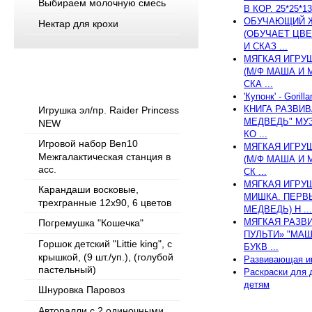
Выбираем молочную смесь
В КОР. 25*25*1
ОБУЧАЮЩИЙ Ж
Нектар для крохи
(ОБУЧАЕТ ЦВЕ
И СКАЗ ...
МЯГКАЯ ИГРУ
(М/Ф МАША И 
Популярные товары
СКА ...
'Купонк' - Gorilla
КНИГА РАЗВИ
Игрушка эл/пр. Raider Princess
МЕДВЕДЬ" МУЗ
NEW
КО ...
Игровой набор Ben10
МЯГКАЯ ИГРУ
Межгалактическая станция в
(М/Ф МАША И 
асс.
СК ...
МЯГКАЯ ИГРУШ
Карандаши восковые,
МИШКА. ПЕРВЫ
трехгранные 12х90, 6 цветов
МЕДВЕДЬ) Н ...
МЯГКАЯ РАЗВ
Погремушка "Кошечка"
ПУЛЬТИ» "МАШ
Горшок детский "Littie king", с
БУКВ ...
крышкой, (9 шт./уп.), (голубой
Развивающая иг
пастельный)
Раскраски для 
детям
Шнуровка Паровоз
Авторалли с 2 одиночными