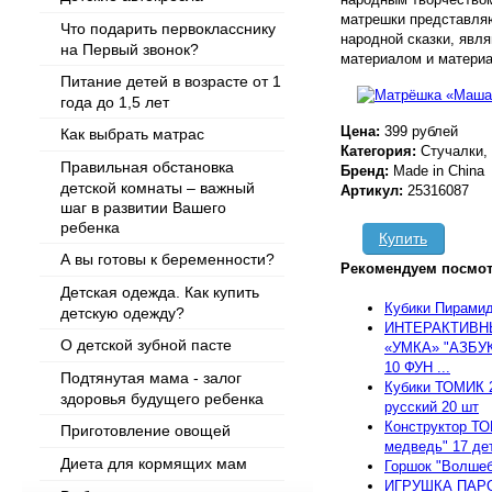
матрешки представляю
Что подарить первокласснику
народной сказки, явл
на Первый звонок?
материалом и материа
Питание детей в возрасте от 1
года до 1,5 лет
Цена:
399 рублей
Как выбрать матрас
Категория:
Стучалки,
Правильная обстановка
Бренд:
Made in China
детской комнаты – важный
Артикул:
25316087
шаг в развитии Вашего
ребенка
Купить
А вы готовы к беременности?
Рекомендуем посмот
Детская одежда. Как купить
Кубики Пирами
детскую одежду?
ИНТЕРАКТИВН
О детской зубной пасте
«УМКА» "АЗБУ
10 ФУН ...
Подтянутая мама - залог
Кубики ТОМИК 2
здоровья будущего ребенка
русский 20 шт
Конструктор ТО
Приготовление овощей
медведь" 17 дет
Диета для кормящих мам
Горшок "Волшеб
ИГРУШКА ПАР