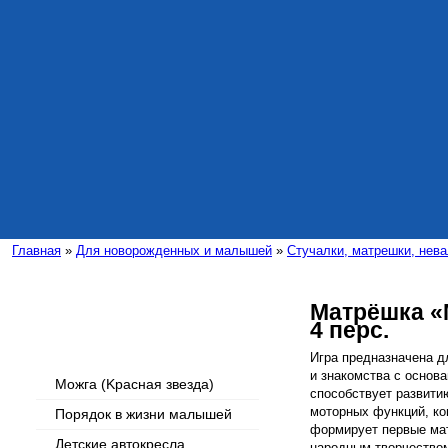
Главная
»
Для новорожденных и малышей
»
Стучалки, матрешки, нев
Матрёшка «
4 перс.
Интересные статьи
Игра предназначена д
и знакомства с основ
Можга (Kрасная звезда)
способствует развити
моторных функций, ко
Порядок в жизни малышей
формирует первые мат
Детские автокресла
народным творчеством