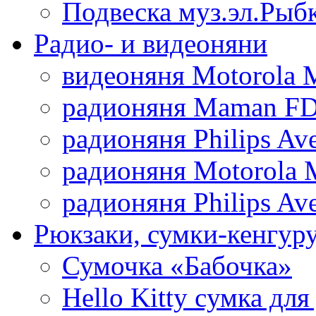
Подвеска муз.эл.Рыб
Радио- и видеоняни
видеоняня Motorola 
радионяня Maman FD
радионяня Philips Av
радионяня Motorola 
радионяня Philips Av
Рюкзаки, сумки-кенгуру
Сумочка «Бабочка»
Hello Kitty cумка для