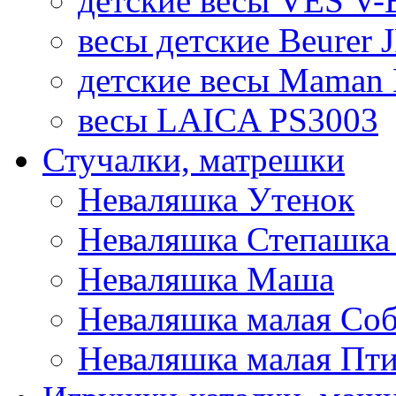
детские весы VES V-B
весы детские Beurer 
детские весы Maman 
весы LAICA PS3003
Стучалки, матрешки
Неваляшка Утенок
Неваляшка Степашка 
Неваляшка Маша
Неваляшка малая Соб
Неваляшка малая Пт