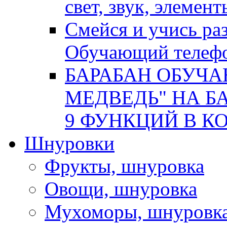
свет, звук, элемен
Смейся и учись р
Обучающий телеф
БАРАБАН ОБУЧ
МЕДВЕДЬ" НА БА
9 ФУНКЦИЙ В КОР
Шнуровки
Фрукты, шнуровка
Овощи, шнуровка
Мухоморы, шнуровк