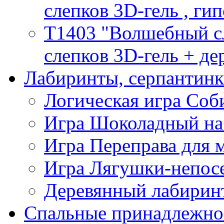
слепков 3D-гель , гип
T1403 "Волшебный сл
слепков 3D-гель + де
Лабиринты, серпантин
Логическая игра Со
Игра Шоколадный на
Игра Переправа для
Игра Лягушки-непос
Деревянный лабиринт
Спальные принадлежно