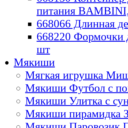
питания BAMBINI,
668066 Длинная де
668220 Формочки 
шт
Мякиши
Мягкая игрушка Миш
Мякиши Футбол с п
Мякиши Улитка с су
Мякиши пирамидка З
Мякиши Паровозик П