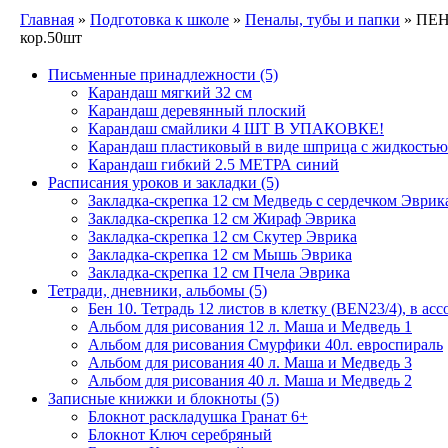
Главная
»
Подготовка к школе
»
Пеналы, тубы и папки
» ПЕН
кор.50шт
Письменные принадлежности
(5)
Карандаш мягкий 32 см
Карандаш деревянный плоский
Карандаш смайлики 4 ШТ В УПАКОВКЕ!
Карандаш пластиковый в виде шприца с жидкостью
Карандаш гибкий 2.5 МЕТРА синий
Расписания уроков и закладки
(5)
Закладка-скрепка 12 см Медведь с сердечком Эврик
Закладка-скрепка 12 см Жираф Эврика
Закладка-скрепка 12 см Скутер Эврика
Закладка-скрепка 12 см Мышь Эврика
Закладка-скрепка 12 см Пчела Эврика
Тетради, дневники, альбомы
(5)
Бен 10. Тетрадь 12 листов в клетку (BEN23/4), в ас
Альбом для рисования 12 л. Маша и Медведь 1
Альбом для рисования Смурфики 40л. евроспираль
Альбом для рисования 40 л. Маша и Медведь 3
Альбом для рисования 40 л. Маша и Медведь 2
Записные книжки и блокноты
(5)
Блокнот раскладушка Гранат 6+
Блокнот Ключ серебряный