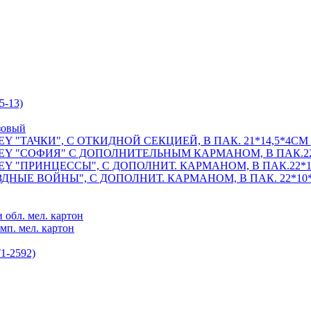
5-13)
озовый
"ТАЧКИ", С ОТКИДНОЙ СЕКЦИЕЙ, В ПАК. 21*14,5*4СМ в
Y "СОФИЯ" С ДОПОЛНИТЕЛЬНЫМ КАРМАНОМ, В ПАК.22*1
 "ПРИНЦЕССЫ", С ДОПОЛНИТ. КАРМАНОМ, В ПАК.22*10*
НЫЕ ВОЙНЫ", С ДОПОЛНИТ. КАРМАНОМ, В ПАК. 22*10*6
 обл. мел. картон
мп. мел. картон
1-2592)