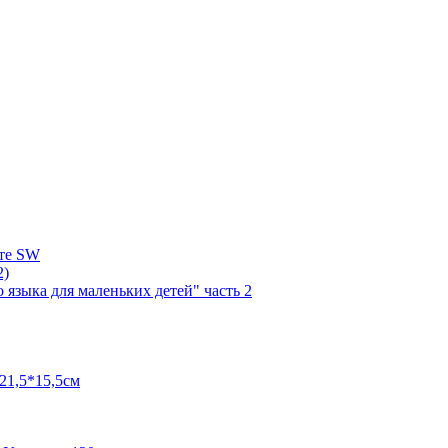
нте SW
2)
языка для маленьких детей" часть 2
21,5*15,5см