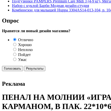
Подгузники PAMPERS Premium Care Midi 3 (4-9 кг), Мега
Набор с куклой Барби Модная дизайн-студия
Комбинезон для малышей Huppa 3304AS14-013-104, р. 10
Опрос
Нравится ли новый дизайн магазина?
Отлично
Хорошо
Неплохо
Пойдет
Ужас
Реклама
ПЕНАЛ НА МОЛНИИ «ИГРА
КАРМАНОМ, В ПАК. 22*10*6