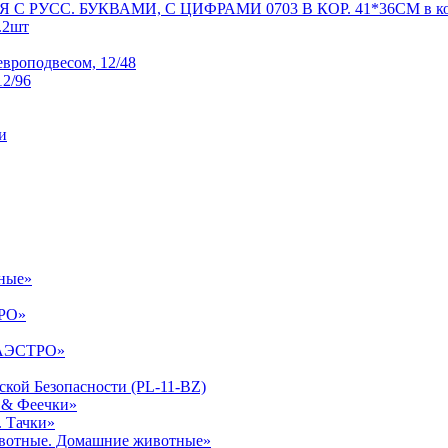
 РУСС. БУКВАМИ, С ЦИФРАМИ 0703 В КОР. 41*36СМ в ко
.2шт
европодвесом, 12/48
2/96
и
тные»
ТРО»
МАЭСТРО»
кой Безопасности (PL-11-BZ)
и & Феечки»
. Тачки»
животные. Домашние животные»