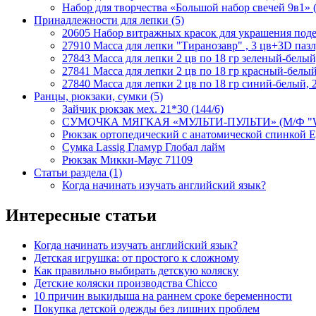
Набор для творчества «Большой набор свечей 9в1» 
Принадлежности для лепки
(5)
20605 Набор витражных красок для украшения подел
27910 Масса для лепки "Тиранозавр" , 3 цв+3D пазл,
27843 Масса для лепки 2 цв по 18 гр зеленый-белый
27841 Масса для лепки 2 цв по 18 гр красный-белый
27840 Масса для лепки 2 цв по 18 гр синий-белый, 
Ранцы, рюкзаки, сумки
(5)
Зайчик рюкзак мех. 21*30 (144/6)
СУМОЧКА МЯГКАЯ «МУЛЬТИ-ПУЛЬТИ» (М/Ф "WIN
Рюкзак ортопедический с анатомической спинкой 
Сумка Lassig Гламур Глобал лайм
Рюкзак Микки-Маус 71109
Статьи раздела
(1)
Когда начинать изучать английский язык?
Интересные статьи
Когда начинать изучать английский язык?
Детская игрушка: от простого к сложному
Как правильно выбирать детскую коляску
Детские коляски производства Chicco
10 причин выкидыша на раннем сроке беременности
Покупка детской одежды без лишних проблем