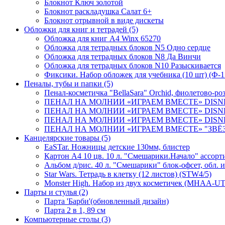
Блокнот Ключ золотой
Блокнот раскладушка Салат 6+
Блокнот отрывной в виде дискеты
Обложки для книг и тетрадей
(5)
Обложка для книг А4 Winx 65270
Обложка для тетрадных блоков N5 Одно сердце
Обложка для тетрадных блоков N8 Да Винчи
Обложка для тетрадных блоков N10 Разыскивается
Фиксики. Набор обложек для учебника (10 шт) (Ф-1
Пеналы, тубы и папки
(5)
Пенал-косметичка "BellaSara" Orchid, фиолетово-р
ПЕНАЛ НА МОЛНИИ «ИГРАЕМ ВМЕСТЕ» DISNEY 
ПЕНАЛ НА МОЛНИИ «ИГРАЕМ ВМЕСТЕ» DISNE
ПЕНАЛ НА МОЛНИИ «ИГРАЕМ ВМЕСТЕ» DISNEY
ПЕНАЛ НА МОЛНИИ «ИГРАЕМ ВМЕСТЕ» "ЗВЁЗД
Канцелярские товары
(5)
EaSTar. Ножницы детские 130мм, блистер
Картон А4 10 цв. 10 л. "Смешарики.Начало" ассорти
Альбом д/рис. 40 л. "Смешарики" блок-офсет, обл. и
Star Wars. Тетрадь в клетку (12 листов) (STW4/5)
Monster High. Набор из двух косметичек (MHAA-UT
Парты и стулья
(2)
Парта 'Барби'(обновленный дизайн)
Парта 2 в 1, 89 см
Компьютерные столы
(3)