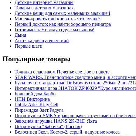
Детские интернет-магазины
Товары в детских магазинах
Детские вещи для самых маленьких малышей
Манеж-кровать или кровать - что лучше?
Первый доктор: как найти хорошего педиатра
Готовимся к Новому году с малышом!
Дыня
Аптечка для путешествий
Первые шаги
Популярные товары
Точилка с ластиком Печенье светлое в пакете
STAR WARS. Транспортное средство мини, в ассортиме
Бутылочки стандартные Dr.Browns синие 250мл, 2 шт (21
Интерактивная игра ЗНАТОК ZP40029 "Курс английского 
Большой дом Барби
НПИ Викторина
Jibbitz Aries Kitty Cell
Пирамидка 8дет.Радуга
Погремушка УМКА вращающаяся с ручками на блистере 
Заводная игрушка HANS 2K-B1D Яхта
Погремушка "Бабочка" (Россия)
Велосипед 3кол. Космо-2, серый, надувные колеса