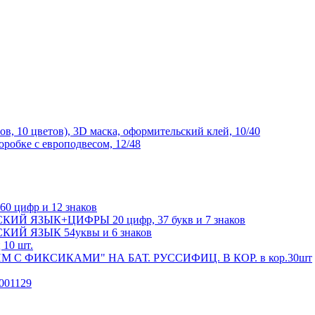
 10 цветов), 3D маска, оформительский клей, 10/40
робке с европодвесом, 12/48
0 цифр и 12 знаков
УССКИЙ ЯЗЫК+ЦИФРЫ 20 цифр, 37 букв и 7 знаков
ССКИЙ ЯЗЫК 54уквы и 6 знаков
 10 шт.
С ФИКСИКАМИ" НА БАТ. РУССИФИЦ. В КОР. в кор.30шт
001129