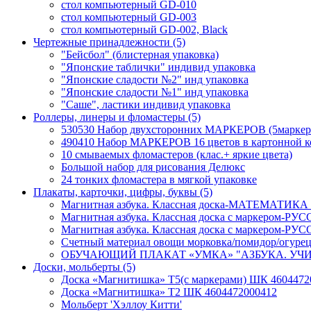
стол компьютерный GD-010
стол компьютерный GD-003
стол компьютерный GD-002, Black
Чертежные принадлежности
(5)
"Бейсбол" (блистерная упаковка)
"Японские таблички" индивид упаковка
"Японские сладости №2" инд упаковка
"Японские сладости №1" инд упаковка
"Саше", ластики индивид упаковка
Роллеры, линеры и фломастеры
(5)
530530 Набор двухсторонних МАРКЕРОВ (5маркеров,
490410 Набор МАРКЕРОВ 16 цветов в картонной ко
10 смываемых фломастеров (клас.+ яркие цвета)
Большой набор для рисования Делюкс
24 тонких фломастера в мягкой упаковке
Плакаты, карточки, цифры, буквы
(5)
Магнитная азбука. Классная доска-МАТЕМАТИКА 6
Магнитная азбука. Классная доска с маркером-Р
Магнитная азбука. Классная доска с маркером-РУ
Счетный материал овощи морковка/помидор/огурец
ОБУЧАЮЩИЙ ПЛАКАТ «УМКА» "АЗБУКА. УЧИМ 
Доски, мольберты
(5)
Доска «Магнитишка» Т5(с маркерами) ШК 4604472
Доска «Магнитишка» Т2 ШК 4604472000412
Мольберт 'Хэллоу Китти'