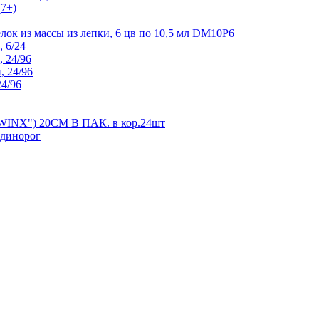
(7+)
ок из массы из лепки, 6 цв по 10,5 мл DM10P6
 6/24
, 24/96
, 24/96
24/96
X") 20СМ В ПАК. в кор.24шт
Единорог