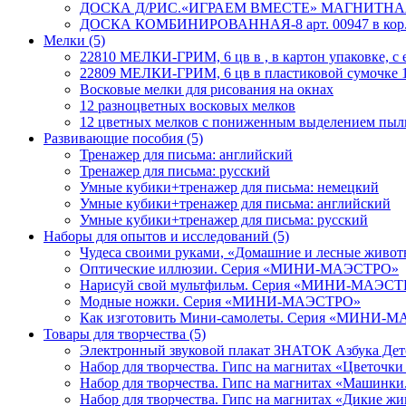
ДОСКА Д/РИС.«ИГРАЕМ ВМЕСТЕ» МАГНИТНАЯ С
ДОСКА КОМБИНИРОВАННАЯ-8 арт. 00947 в кор
Мелки
(5)
22810 МЕЛКИ-ГРИМ, 6 цв в , в картон упаковке, с 
22809 МЕЛКИ-ГРИМ, 6 цв в пластиковой сумочке 1
Восковые мелки для рисования на окнах
12 разноцветных восковых мелков
12 цветных мелков с пониженным выделением пыл
Развивающие пособия
(5)
Тренажер для письма: английский
Тренажер для письма: русский
Умные кубики+тренажер для письма: немецкий
Умные кубики+тренажер для письма: английский
Умные кубики+тренажер для письма: русский
Наборы для опытов и исследований
(5)
Чудеса своими руками, «Домашние и лесные живо
Оптические иллюзии. Серия «МИНИ-МАЭСТРО»
Нарисуй свой мультфильм. Серия «МИНИ-МАЭС
Модные ножки. Серия «МИНИ-МАЭСТРО»
Как изготовить Мини-самолеты. Серия «МИНИ-
Товары для творчества
(5)
Электронный звуковой плакат ЗНАТОК Азбука Детс
Набор для творчества. Гипс на магнитах «Цветочк
Набор для творчества. Гипс на магнитах «Машинки
Набор для творчества. Гипс на магнитах «Дикие 