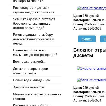
на Первый звонок?
Разновидности детских
стульчиков для кормления
Цена:
180 рублей
Чем и как должна питаться
Категория:
Записные 
беременная женщина в
Бренд:
Made in China
летнее время года?
Артикул:
25490555
Рекомендации по выбору
Купить
П
детского банного халата и
пледа
Блокнот отры
Нужно ли общаться с
малышом до его рождения?
дискеты
Если рожать зимой...
Детские товары: герои
мультфильмов
Новый год с младенцем
Зрелое материнство
Цена:
249 рублей
Категория:
Записные 
Мамам и малышам: фолиевая
Бренд:
Made in China
кислота
Артикул:
25490554
Как правильно выбирать