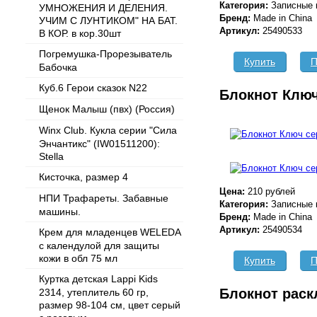
Категория:
Записные 
УМНОЖЕНИЯ И ДЕЛЕНИЯ.
Бренд:
Made in China
УЧИМ С ЛУНТИКОМ" НА БАТ.
Артикул:
25490533
В КОР. в кор.30шт
Погремушка-Прорезыватель
Купить
П
Бабочка
Куб.6 Герои сказок N22
Блокнот Клю
Щенок Малыш (пвх) (Россия)
Winx Club. Кукла серии "Сила
Энчантикс" (IW01511200):
Stella
Кисточка, размер 4
Цена:
210 рублей
НПИ Трафареты. Забавные
Категория:
Записные 
машины.
Бренд:
Made in China
Артикул:
25490534
Крем для младенцев WELEDA
с календулой для защиты
кожи в обл 75 мл
Купить
П
Куртка детская Lappi Kids
Блокнот раск
2314, утеплитель 60 гр,
размер 98-104 см, цвет серый