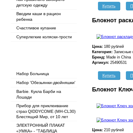
детскую одежду
Купить
П
Вводим каши в рацион
Блокнот раск
ребенка
Счастливое купание
Суперлегкие коляски-трости
Цена:
180 рублей
Категория:
Записные 
Бренд:
Made in China
Популярные товары
Артикул:
25490531
Набор Больница
Купить
П
Набор 'Обезьянки-двойняшки'
Блокнот Ключ
Barbie. Кукла Барби на
Лошади
Прибор для приклеивание
страз QIDDYCOME (MH-CL30)
Блестящий Мир, от 10 лет
ЭЛЕКТРОННЫЙ ПЛАКАТ
Цена:
210 рублей
«УМКА» - "ТАБЛИЦА