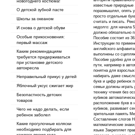
новогоднего костюма!
известные природные 
О детской зубной пасте
поразмышлял, опять у
просто отдельные букв
Школы за океаном
считать и писать. Рек
недолго: для начала 5
И снова о детской обуви
должно обязательно пр
Особые прикосновения:
Пособие состоит из 36
первый массаж
Инструкции по примен
английского алфавита
Каким рекомендациям
выполнены со сцепляю
требуется придерживаться
Пособие удобно для об
при установке детского
пути, например в авт
автокресла
понятна для взрослых
набирать даже смысло
Неправильный прикус у детей
букв и цифр ребенок 
Яблочный уксус сжигает жир
семьи должны играть 
технику чтения без о
Безопастность детских
кубиков автоматическ
товаров
расположение букв в 
кубиков, развивает се
Чего не надо делать, если
зрительная память Ме
ребенок заболел
Составление слогов Н
Какие прогулочные коляски
математические знаки
необходимо подбирать для
языке Закрепляет пра
каждого время года