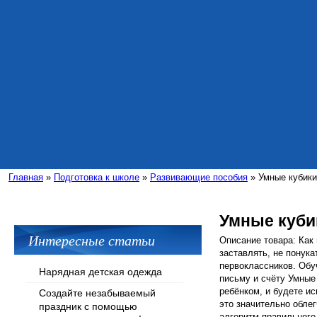
Главная
»
Подготовка к школе
»
Развивающие пособия
» Умные кубики
Умные куби
Интересные статьи
Описание товара: Как 
заставлять, не понука
первоклассников. Обу
Нарядная детская одежда
письму и счёту Умные
ребёнком, и будете и
Создайте незабываемый
это значительно обле
праздник с помощью
алгоритм правильного