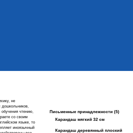
хику, не
с дошкольников,
 обучения чтению,
Письменные принадлежности
(5)
граете со своим
Карандаш мягкий 32 см
глийском языке, то
репляет иноязычный
Карандаш деревянный плоский
задействованы все