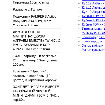
Пирамида 10см Улитка
Куб.12 Азбука с
Куб.12 Азбука 
Развив.игр. Гантели
Куб.12 Азбука в
Кубики ТОМИК 1
Подгузники PAMPERS Active
Кубики ТОМИК 4
Baby Midi 3 (4-9 кг), Мега
Кубики ТОМИК 2
Упаковка 150 шт.
Интерактивная 
ДВУСТОРОННЯЯ
Учим буквы и с
МАГНИТНАЯ ДОСКА
Тренажер для п
«ИГРАЕМ ВМЕСТЕ» "WINX", С
Тренажер для п
РУСС. БУКВАМИ В КОР.
Умные кубики+т
40*4*30СМ в кор.2*18шт
Умные кубики+т
T3012 Карандаши восковые
24 шт. диаметр 10мм, длина
100мм.
Пластилин "Престиж" с
золотом и серебром (12
цветов) в картонной коробке
ЗОНТ ДЕТ. 'ИГРАЕМ ВМЕСТЕ'
ПРОЗРАЧНЫЙ 'ДИСНЕЙ
МИНИ', ДИАМ. 73СМ В ПАК. в
кор.60шт