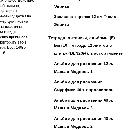
их знаков Действие
вой ширине,
Эврика
 ускоряет
ремени у детей на
Закладка-скрепка 12 см Пчела
ажёр для письма
Эврика
оны пластины
ии в виде
енка привыкает
Тетради, дневники, альбомы
(5)
овторить это в
Бен 10. Тетрадь 12 листов в
ки: Вес: 140гр
тый
клетку (BEN23/4), в ассортименте
Альбом для рисования 12 л.
Маша и Медведь 1
Альбом для рисования
Смурфики 40л. евроспираль
Альбом для рисования 40 л.
Маша и Медведь 3
Альбом для рисования 40 л.
Маша и Медведь 2