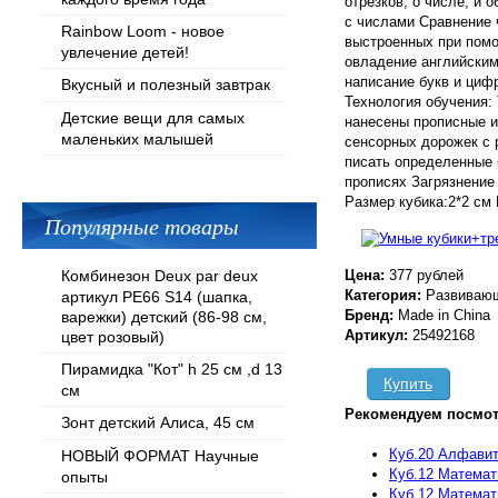
отрезков, о числе, и
с числами Сравнение 
Rainbow Loom - новое
выстроенных при пом
увлечение детей!
овладение английским
написание букв и циф
Вкусный и полезный завтрак
Технология обучения:
Детские вещи для самых
нанесены прописные и
маленьких малышей
сенсорных дорожек с 
писать определенные 
прописях Загрязнение
Размер кубика:2*2 см 
Популярные товары
Комбинезон Deux par deux
Цена:
377 рублей
Категория:
Развиваю
артикул PE66 S14 (шапка,
Бренд:
Made in China
варежки) детский (86-98 см,
Артикул:
25492168
цвет розовый)
Пирамидка "Кот" h 25 см ,d 13
Купить
см
Рекомендуем посмот
Зонт детский Алиса, 45 см
Куб.20 Алфави
НОВЫЙ ФОРМАТ Научные
Куб.12 Математ
опыты
Куб.12 Математ