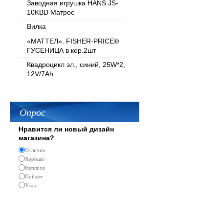
Заводная игрушка HANS JS-
10KBD Матрос
Вилка
«МАТТЕЛ». FISHER-PRICE®
ГУСЕНИЦА в кор.2шт
Квадроцикл эл., синий, 25W*2,
12V/7Ah
Опрос
Нравится ли новый дизайн
магазина?
Отлично
Хорошо
Неплохо
Пойдет
Ужас