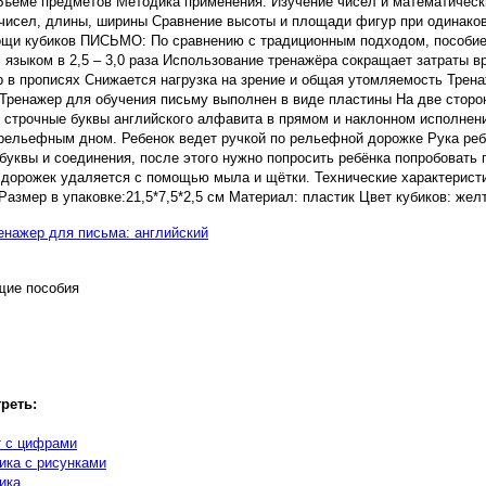
 объёме предметов Методика применения: Изучение чисел и математическ
чисел, длины, ширины Сравнение высоты и площади фигур при одинако
ощи кубиков ПИСЬМО: По сравнению с традиционным подходом, пособие
 языком в 2,5 – 3,0 раза Использование тренажёра сокращает затраты в
р в прописях Снижается нагрузка на зрение и общая утомляемость Трен
 Тренажер для обучения письму выполнен в виде пластины На две стор
 строчные буквы английского алфавита в прямом и наклонном исполнен
рельефным дном. Ребенок ведет ручкой по рельефной дорожке Рука реб
буквы и соединения, после этого нужно попросить ребёнка попробовать п
 дорожек удаляется с помощью мыла и щётки. Технические характеристи
Размер в упаковке:21,5*7,5*2,5 см Материал: пластик Цвет кубиков: жел
щие пособия
реть:
т с цифрами
ика с рисунками
ика