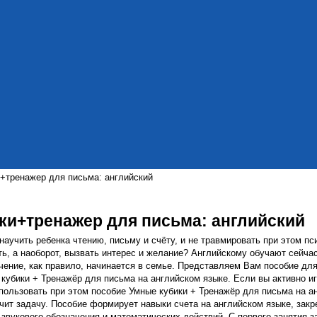
+тренажер для письма: английский
ки+тренажер для письма: английский
научить ребенка чтению, письму и счёту, и не травмировать при этом пси
ть, а наоборот, вызвать интерес и желание? Английскому обучают сейча
чение, как правило, начинается в семье. Представляем Вам пособие для
 кубики + Тренажёр для письма на английском языке. Если вы активно и
спользовать при этом пособие Умные кубики + Тренажёр для письма на ан
гчит задачу. Пособие формирует навыки счета на английском языке, зак
 звукового обозначения и математических действий. С первого занятия 