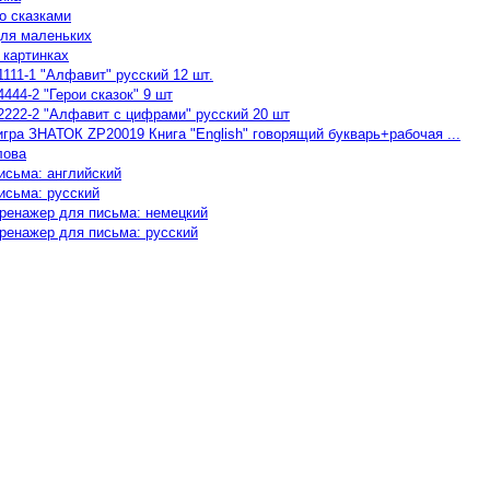
о сказками
для маленьких
 картинках
111-1 "Алфавит" русский 12 шт.
444-2 "Герои сказок" 9 шт
222-2 "Алфавит с цифрами" русский 20 шт
игра ЗНАТОК ZP20019 Книга "English" говорящий букварь+рабочая ...
лова
исьма: английский
исьма: русский
ренажер для письма: немецкий
ренажер для письма: русский