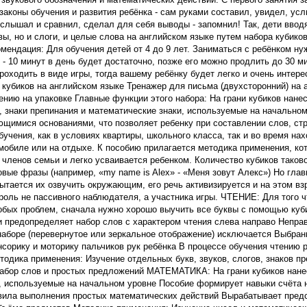
законы обучения и развития ребёнка - сам руками составил, увидел, ус
слышал и сравнил, сделал для себя выводы - запомнил! Так, дети вводя
ы, но и слоги, и целые слова на английском языке путем набора кубиков
омендация: Для обучения детей от 4 до 9 лет. Заниматься с ребёнком ну
 - 10 минут в день будет достаточно, позже его можно продлить до 30 м
оходить в виде игры, тогда вашему ребёнку будет легко и очень интере
 кубиков на английском языке Тренажер для письма (двухсторонний) на 
ению на упаковке Главные функции этого набора: На грани кубиков нане
, знаки препинания и математические знаки, используемые на начальном
щимися основаниями, что позволяет ребенку при составлении слов, ст
учения, как в условиях квартиры, школьного класса, так и во время на
омобиле или на отдыхе. К пособию прилагается методика применения, ко
 членов семьи и легко усваивается ребенком. Количество кубиков таково
вые фразы (например, «my name is Alex» - «Меня зовут Алекс») Но глав
пытается их озвучить окружающим, его речь активизируется и на этом в
роль не пассивного наблюдателя, а участника игры. ЧТЕНИЕ: Для того 
собых проблем, сначала нужно хорошо выучить все буквы с помощью куб
и предопределяет набор слов с характером чтения слева направо Непра
наборе (перевернутое или зеркальное отображение) исключается Выбра
нсорику и моторику пальчиков рук ребёнка В процессе обучения чтению 
тодика применения: Изучение отдельных букв, звуков, слогов, знаков п
абор слов и простых предложений МАТЕМАТИКА: На грани кубиков нане
, используемые на начальном уровне Пособие формирует навыки счёта 
вила выполнения простых математических действий Вырабатывает пред