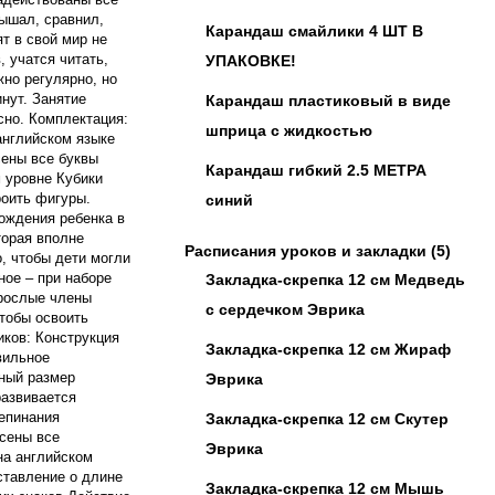
лышал, сравнил,
Карандаш смайлики 4 ШТ В
т в свой мир не
, учатся читать,
УПАКОВКЕ!
жно регулярно, но
инут. Занятие
Карандаш пластиковый в виде
сно. Комплектация:
шприца с жидкостью
английском языке
сены все буквы
Карандаш гибкий 2.5 МЕТРА
 уровне Кубики
роить фигуры.
синий
хождения ребенка в
торая вполне
Расписания уроков и закладки
(5)
, чтобы дети могли
ное – при наборе
Закладка-скрепка 12 см Медведь
зрослые члены
с сердечком Эврика
чтобы освоить
иков: Конструкция
Закладка-скрепка 12 см Жираф
вильное
нный размер
Эврика
развивается
репинания
Закладка-скрепка 12 см Скутер
сены все
Эврика
на английском
ставление о длине
Закладка-скрепка 12 см Мышь