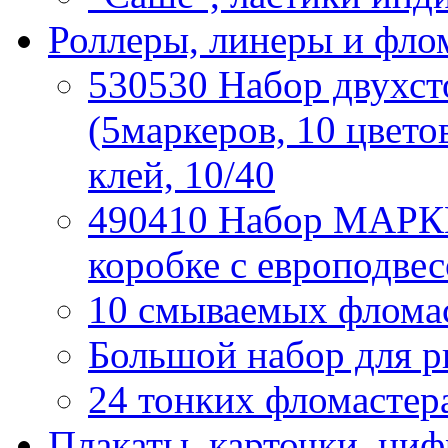
Роллеры, линеры и фло
530530 Набор двух
(5маркеров, 10 цвето
клей, 10/40
490410 Набор МАРКЕ
коробке с европодвес
10 смываемых фломаст
Большой набор для р
24 тонких фломастера
Плакаты, карточки, ци