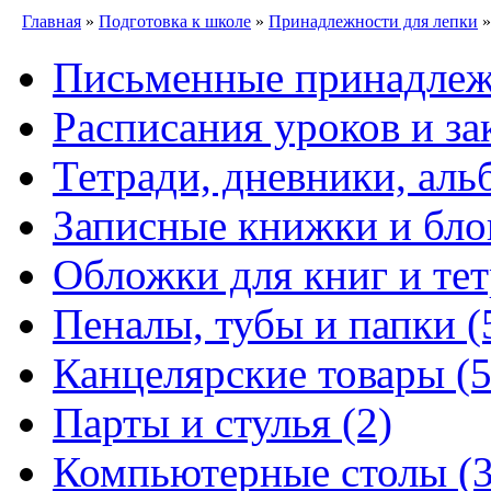
Главная
»
Подготовка к школе
»
Принадлежности для лепки
»
Письменные принадле
Расписания уроков и за
Тетради, дневники, ал
Записные книжки и бл
Обложки для книг и те
Пеналы, тубы и папки
(
Канцелярские товары
(5
Парты и стулья
(2)
Компьютерные столы
(