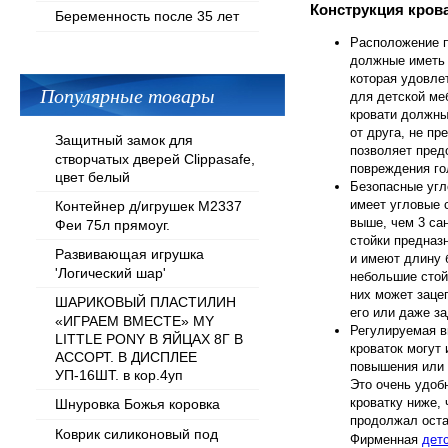
Конструкция кров
Беременность после 35 лет
Расположение п
должные иметь 
которая удовле
Популярные товары
для детской ме
кровати должны
от друга, не п
Защитный замок для
позволяет пред
створчатых дверей Clippasafe,
повреждения го
цвет белый
Безопасные угл
имеет угловые 
Контейнер д/игрушек М2337
выше, чем 3 са
Феи 75л прямоуг.
стойки предназ
Развивающая игрушка
и имеют длину 
'Логический шар'
небольшие стой
них может заце
ШАРИКОВЫЙ ПЛАСТИЛИН
его или даже з
«ИГРАЕМ ВМЕСТЕ» MY
Регулируемая в
LITTLE PONY В ЯЙЦАХ 8Г В
кроваток могут
АССОРТ. В ДИСПЛЕЕ
повышения или 
УП-16ШТ. в кор.4уп
Это очень удоб
кроватку ниже,
Шнуровка Божья коровка
продолжал оста
Коврик силиконовый под
Фирменная
детс