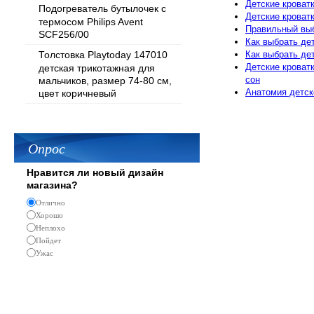
Детские кроват
Подогреватель бутылочек с
Детские кроват
термосом Philips Avent
Правильный выб
SCF256/00
Как выбрать де
Как выбрать де
Толстовка Playtoday 147010
Детские кроват
детская трикотажная для
сон
мальчиков, размер 74-80 см,
Анатомия детск
цвет коричневый
Опрос
Нравится ли новый дизайн
магазина?
Отлично
Хорошо
Неплохо
Пойдет
Ужас