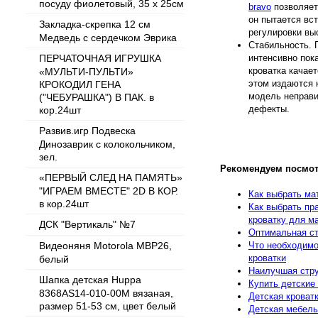
посуду фиолетовый, 35 х 25см
bravo
позволяет
он пытается вс
Закладка-скрепка 12 см
регулировки вы
Медведь с сердечком Эврика
Стабильность. 
ПЕРЧАТОЧНАЯ ИГРУШКА
интенсивно пок
кроватка качает
«МУЛЬТИ-ПУЛЬТИ»
этом издаются к
КРОКОДИЛ ГЕНА
модель неправи
("ЧЕБУРАШКА") В ПАК. в
дефекты.
кор.24шт
Развив.игр Подвеска
Динозаврик с колокольчиком,
зел.
Рекомендуем посмот
«ПЕРВЫЙ СЛЕД НА ПАМЯТЬ»
"ИГРАЕМ ВМЕСТЕ" 2D В КОР.
Как выбрать ма
в кор.24шт
Как выбрать пр
кроватку для 
ДСК "Вертикаль" №7
Оптимальная ст
Что необходимо
Видеоняня Motorola MBP26,
кроватки
белый
Наилучшая стру
Шапка детская Huppa
Купить детские
8368AS14-010-00M вязаная,
Детская кроват
размер 51-53 см, цвет белый
Детская мебель