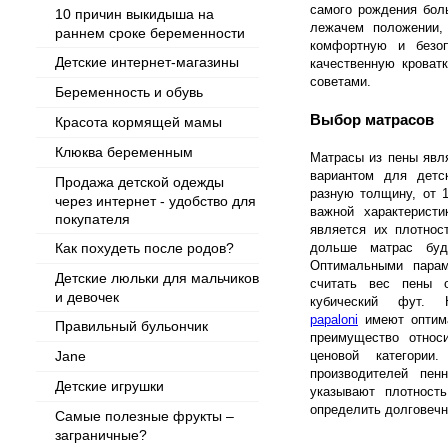
самого рождения бол
10 причин выкидыша на
лежачем положении,
раннем сроке беременности
комфортную и безо
Детские интернет-магазины
качественную кроват
советами.
Беременность и обувь
Выбор матрасов
Красота кормящей мамы
Клюква беременным
Матрасы из пены явл
вариантом для детс
Продажа детской одежды
разную толщину, от 
через интернет - удобство для
важной характеристи
покупателя
является их плотнос
Как похудеть после родов?
дольше матрас буд
Оптимальными пара
Детские люльки для мальчиков
считать вес пены 
и девочек
кубический фут.
papaloni
имеют оптима
Правильный бульончик
преимущество относ
Jane
ценовой категории
производителей пен
Детские игрушки
указывают плотность
определить долговечн
Самые полезные фрукты –
заграничные?