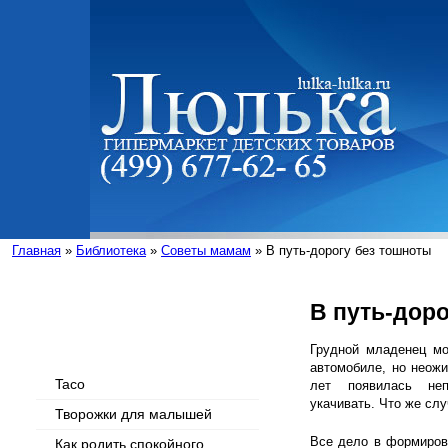
Главная
»
Библиотека
»
Советы мамам
» В путь-дорогу без тошноты
В путь-дор
Интересные статьи
Грудной младенец мо
автомобиле, но неож
Taco
лет появилась неп
укачивать. Что же сл
Творожки для малышей
Все дело в формиров
Как родить спокойного