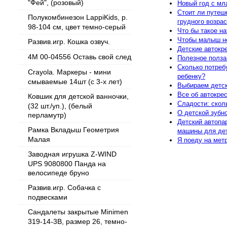
"Фей", (розовый)
Новый год с мл
Стоит ли путеш
Полукомбинезон LappiKids, р.
грудного возра
98-104 см, цвет темно-серый
Что бы такое н
Чтобы малыш н
Развив.игр. Кошка озвуч.
Детские автокр
4M 00-04556 Оставь свой след
Полезное полза
Сколько потреб
Crayola. Маркеры - мини
ребенку?
смываемые 14шт (с 3-х лет)
Выбираем детск
Все об автокре
Ковшик для детской ванночки,
Сладости: скол
(32 шт./уп.), (белый
О детской зубн
перламутр)
Детский автопа
Рамка Вкладыш Геометрия
машины для де
Малая
Я поеду на метр
Заводная игрушка Z-WIND
UPS 9080800 Панда на
велосипеде бруно
Развив.игр. Собачка с
подвесками
Сандалеты закрытые Minimen
319-14-3В, размер 26, темно-