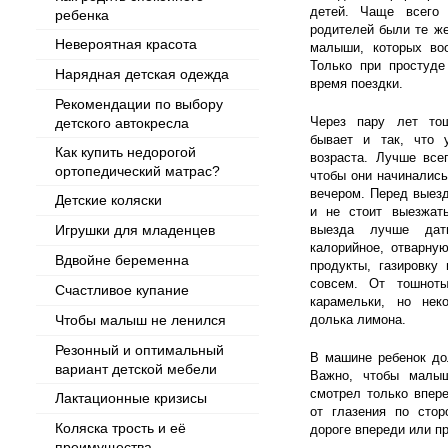
детей. Чаще всего 
ребенка
родителей были те же
Невероятная красота
малыши, которых воо
Только при простуде
Нарядная детская одежда
время поездки.
Рекомендации по выбору
Через пару лет тош
детского автокресла
бывает и так, что 
Как купить недорогой
возраста. Лучше все
ортопедический матрас?
чтобы они начинались
вечером. Перед выезд
Детские коляски
и не стоит выезжат
Игрушки для младенцев
выезда лучше дат
калорийное, отварну
Вдвойне беременна
продукты, газировку
совсем. От тошнот
Счастливое купание
карамельки, но не
Чтобы малыш не ленился
долька лимона.
Резонный и оптимальный
В машине ребенок до
вариант детской мебели
Важно, чтобы малы
смотрел только впере
Лактационные кризисы
от глазения по стор
Коляска трость и её
дороге впереди или п
преимущества