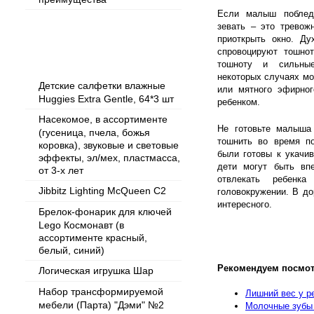
Если малыш поблед
зевать – это тревож
приоткрыть окно. Ду
Популярные товары
спровоцируют тошнот
тошноту и сильные
некоторых случаях мо
Детские салфетки влажные
или мятного эфирно
Huggies Extra Gentle, 64*3 шт
ребенком.
Насекомое, в ассортименте
Не готовьте малыша 
(гусеница, пчела, божья
тошнить во время по
коровка), звуковые и световые
были готовы к укачив
эффекты, эл/мех, пластмасса,
дети могут быть впе
от 3-х лет
отвлекать ребенк
Jibbitz Lighting McQueen C2
головокружении. В до
интересного.
Брелок-фонарик для ключей
Lego Космонавт (в
ассортименте красный,
белый, синий)
Рекомендуем посмот
Логическая игрушка Шар
Набор трансформируемой
Лишний вес у р
мебели (Парта) "Дэми" №2
Молочные зубы