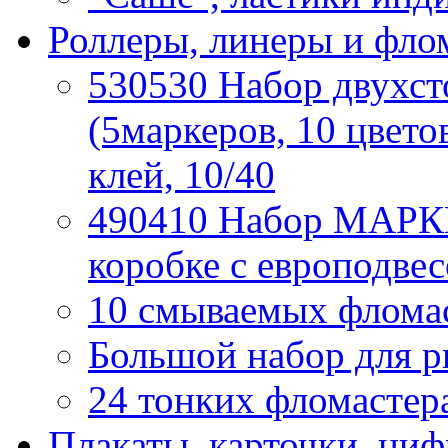
Роллеры, линеры и фло
530530 Набор двух
(5маркеров, 10 цвето
клей, 10/40
490410 Набор МАРКЕ
коробке с европодвес
10 смываемых фломаст
Большой набор для р
24 тонких фломастера
Плакаты, карточки, ци