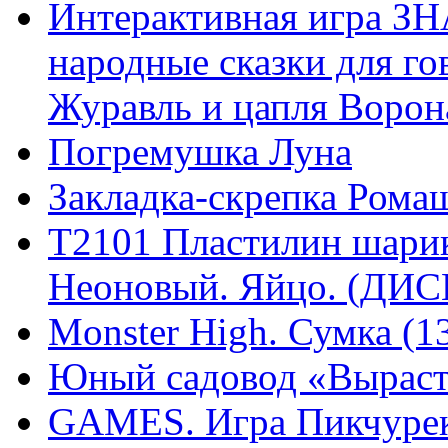
Интерактивная игра З
народные сказки для г
Журавль и цапля Ворона
Погремушка Луна
Закладка-скрепка Рома
T2101 Пластилин шари
Неоновый. Яйцо. (ДИС
Monster High. Сумка (1
Юный садовод «Выраст
GAMES. Игра Пикчурек