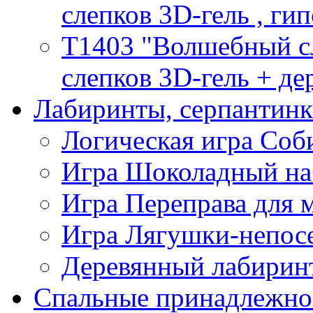
слепков 3D-гель , гип
T1403 "Волшебный сл
слепков 3D-гель + де
Лабиринты, серпантин
Логическая игра Со
Игра Шоколадный на
Игра Переправа для
Игра Лягушки-непос
Деревянный лабиринт
Спальные принадлежно