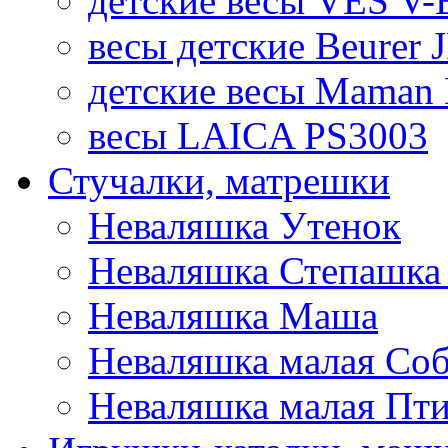
детские весы VES V-B
весы детские Beurer 
детские весы Maman 
весы LAICA PS3003
Стучалки, матрешки
Неваляшка Утенок
Неваляшка Степашка 
Неваляшка Маша
Неваляшка малая Соб
Неваляшка малая Пт