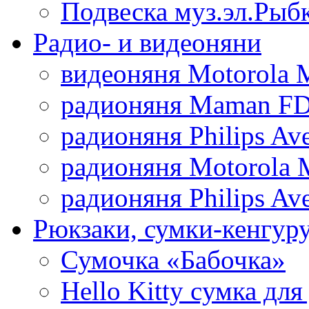
Подвеска муз.эл.Рыб
Радио- и видеоняни
видеоняня Motorola 
радионяня Maman FD
радионяня Philips Av
радионяня Motorola 
радионяня Philips Av
Рюкзаки, сумки-кенгуру
Сумочка «Бабочка»
Hello Kitty cумка для