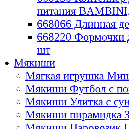
питания BAMBINI,
668066 Длинная де
668220 Формочки 
шт
Мякиши
Мягкая игрушка Миш
Мякиши Футбол с п
Мякиши Улитка с су
Мякиши пирамидка З
Мякиши Паровозик П