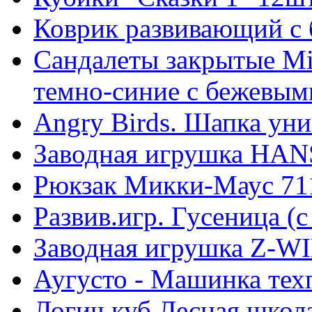
Коврик развивающий с 
Сандалеты закрытые Mi
темно-синие с бежевым
Angry Birds. Шапка ун
Заводная игрушка HAN
Рюкзак Микки-Маус 71
Развив.игр. Гусеница (
Заводная игрушка Z-W
Аугусто - Машинка те
Логич.куб Лесная школ