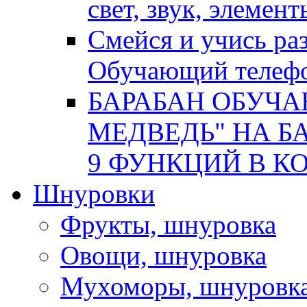
свет, звук, элемен
Смейся и учись р
Обучающий телеф
БАРАБАН ОБУЧ
МЕДВЕДЬ" НА БА
9 ФУНКЦИЙ В КОР
Шнуровки
Фрукты, шнуровка
Овощи, шнуровка
Мухоморы, шнуровк