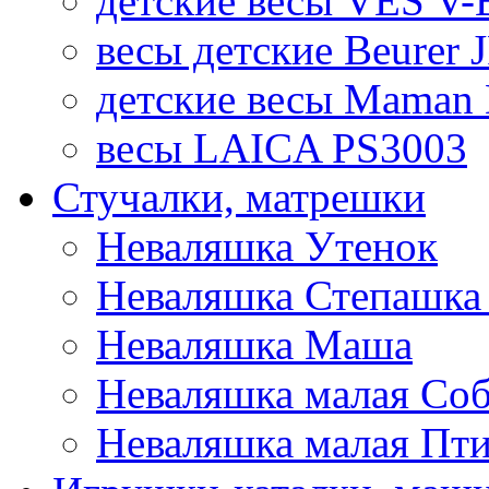
детские весы VES V-B
весы детские Beurer 
детские весы Maman 
весы LAICA PS3003
Стучалки, матрешки
Неваляшка Утенок
Неваляшка Степашка 
Неваляшка Маша
Неваляшка малая Соб
Неваляшка малая Пт