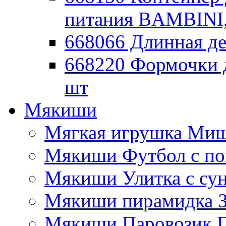
питания BAMBINI,
668066 Длинная де
668220 Формочки 
шт
Мякиши
Мягкая игрушка Миш
Мякиши Футбол с п
Мякиши Улитка с су
Мякиши пирамидка З
Мякиши Паровозик П