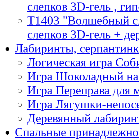
слепков 3D-гель , гип
T1403 "Волшебный сл
слепков 3D-гель + де
Лабиринты, серпантин
Логическая игра Со
Игра Шоколадный на
Игра Переправа для
Игра Лягушки-непос
Деревянный лабиринт
Спальные принадлежно