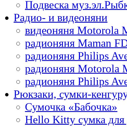
Подвеска муз.эл.Рыб
Радио- и видеоняни
видеоняня Motorola 
радионяня Maman FD
радионяня Philips Av
радионяня Motorola 
радионяня Philips Av
Рюкзаки, сумки-кенгуру
Сумочка «Бабочка»
Hello Kitty cумка для