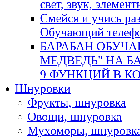
свет, звук, элемен
Смейся и учись р
Обучающий телеф
БАРАБАН ОБУЧ
МЕДВЕДЬ" НА БА
9 ФУНКЦИЙ В КОР
Шнуровки
Фрукты, шнуровка
Овощи, шнуровка
Мухоморы, шнуровк