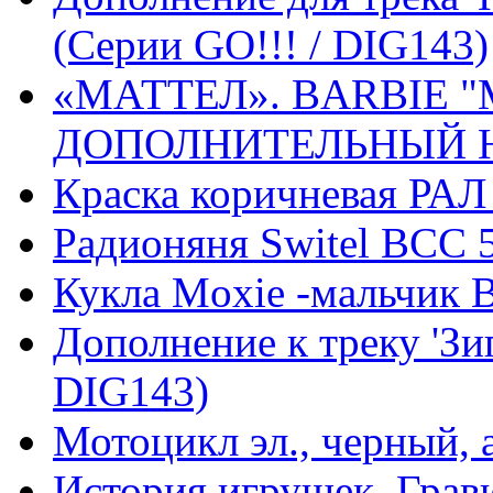
(Серии GO!!! / DIG143)
«МАТТЕЛ». BARBIE 
ДОПОЛНИТЕЛЬНЫЙ НА
Краска коричневая РАЛ
Радионяня Switel BCС 
Кукла Moxie -мальчик
Дополнение к треку 'Зиг
DIG143)
Мотоцикл эл., черный,
История игрушек. Грав