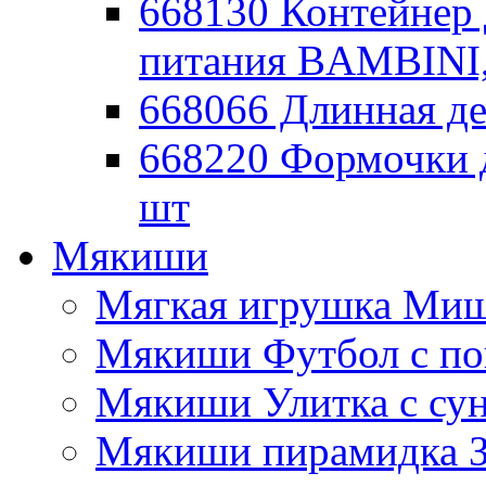
668130 Контейнер 
питания BAMBINI,
668066 Длинная де
668220 Формочки 
шт
Мякиши
Мягкая игрушка Миш
Мякиши Футбол с п
Мякиши Улитка с су
Мякиши пирамидка З