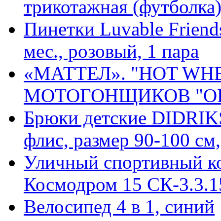
трикотажная (футболка)
Пинетки Luvable Friend
мес., розовый, 1 пара
«МАТТЕЛ». "HOT WH
МОТОГОНЩИКОВ "ОПА
Брюки детские DIDRI
флис, размер 90-100 см,
Уличный спортивный к
Космодром 15 СК-3.3.1
Велосипед 4 в 1, синий