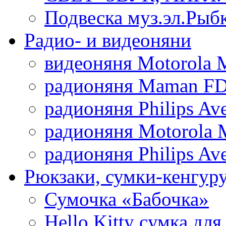
Подвеска муз.эл.Рыб
Радио- и видеоняни
видеоняня Motorola 
радионяня Maman FD
радионяня Philips Av
радионяня Motorola 
радионяня Philips Av
Рюкзаки, сумки-кенгуру
Сумочка «Бабочка»
Hello Kitty cумка для