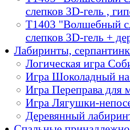
слепков 3D-гель , гип
T1403 "Волшебный сл
слепков 3D-гель + де
Лабиринты, серпантин
Логическая игра Со
Игра Шоколадный на
Игра Переправа для
Игра Лягушки-непос
Деревянный лабиринт
Спальные принадлежно