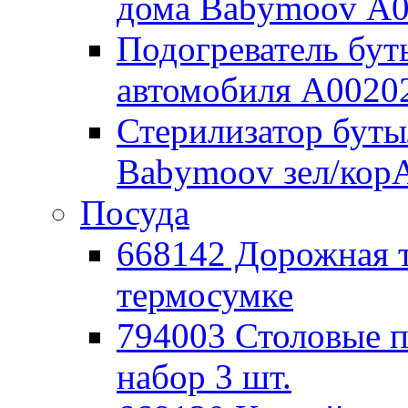
дома Babymoov А
Подогреватель бут
автомобиля А0020
Стерилизатор буты
Babymoov зел/кор
Посуда
668142 Дорожная 
термосумке
794003 Столовые
набор 3 шт.