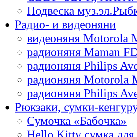
Подвеска муз.эл.Рыб
Радио- и видеоняни
видеоняня Motorola 
радионяня Maman FD
радионяня Philips Av
радионяня Motorola 
радионяня Philips Av
Рюкзаки, сумки-кенгуру
Сумочка «Бабочка»
Hello Kitty cумка для