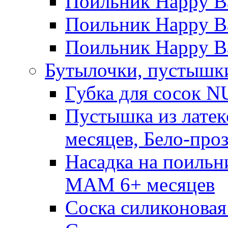
Поильник Happy B
Поильник Happy Ba
Поильник Happy Ba
Бутылочки, пустышки
Губка для сосок N
Пустышка из латек
месяцев, Бело-про
Насадка на поильн
MAM 6+ месяцев
Соска силиконовая