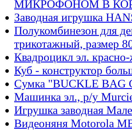
МИКРОФОНОМ В КОР. 
Заводная игрушка HAN
Полукомбинезон для дев
трикотажный, размер 80
Квадроцикл эл. красно-
Куб - конструктор боль
Cумка "BUCKLE BAG Coa
Машинка эл., р/у Murcie
Игрушка заводная Мале
Видеоняня Motorola M