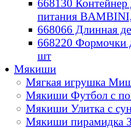
668130 Контейнер 
питания BAMBINI,
668066 Длинная де
668220 Формочки 
шт
Мякиши
Мягкая игрушка Миш
Мякиши Футбол с п
Мякиши Улитка с су
Мякиши пирамидка З