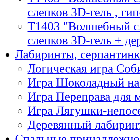
слепков 3D-гель , гип
T1403 "Волшебный сл
слепков 3D-гель + де
Лабиринты, серпантин
Логическая игра Со
Игра Шоколадный на
Игра Переправа для
Игра Лягушки-непос
Деревянный лабиринт
Спальные принадлежно