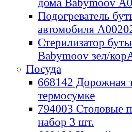
дома Babymoov А
Подогреватель бут
автомобиля А0020
Стерилизатор буты
Babymoov зел/кор
Посуда
668142 Дорожная 
термосумке
794003 Столовые
набор 3 шт.