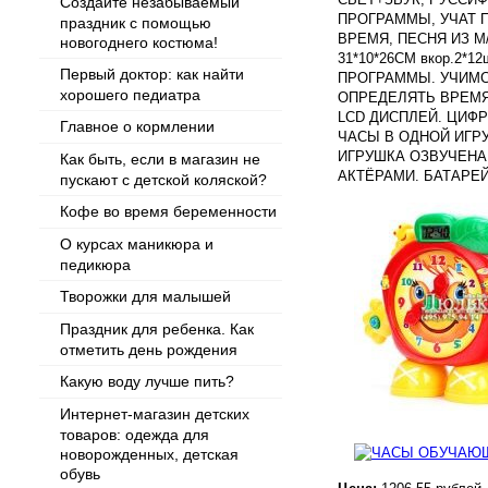
Создайте незабываемый
ПРОГРАММЫ, УЧАТ 
праздник с помощью
ВРЕМЯ, ПЕСНЯ ИЗ М/
новогоднего костюма!
31*10*26СМ вкор.2*
Первый доктор: как найти
ПРОГРАММЫ. УЧИМС
хорошего педиатра
ОПРЕДЕЛЯТЬ ВРЕМЯ
LCD ДИСПЛЕЙ. ЦИФ
Главное о кормлении
ЧАСЫ В ОДНОЙ ИГР
ИГРУШКА ОЗВУЧЕН
Как быть, если в магазин не
АКТЁРАМИ. БАТАРЕЙ
пускают с детской коляской?
Кофе во время беременности
О курсах маникюра и
педикюра
Творожки для малышей
Праздник для ребенка. Как
отметить день рождения
Какую воду лучше пить?
Интернет-магазин детских
товаров: одежда для
новорожденных, детская
обувь