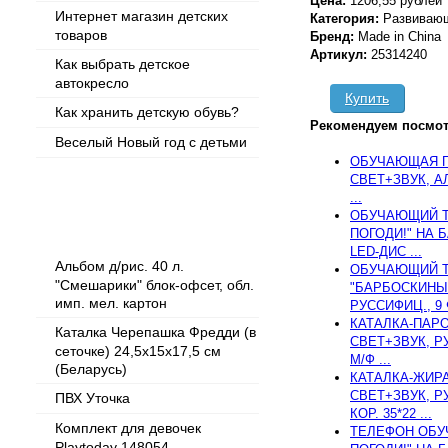
Цена:
1206,55 рублей
Интернет магазин детских
Категория:
Развиваю
товаров
Бренд:
Made in China
Артикул:
25314240
Как выбрать детское
автокресло
Купить
Как хранить детскую обувь?
Рекомендуем посмот
Веселый Новый год с детьми
ОБУЧАЮЩАЯ Г
СВЕТ+ЗВУК, АЛ
...
ОБУЧАЮЩИЙ Т
Популярные товары
ПОГОДИ!" НА Б
LED-ДИС ...
Альбом д/рис. 40 л.
ОБУЧАЮЩИЙ Т
"Смешарики" блок-офсет, обл.
"БАРБОСКИНЫ"
имп. мел. картон
РУССИФИЦ., 9 
КАТАЛКА-ПАРО
Каталка Черепашка Фредди (в
СВЕТ+ЗВУК, Р
сеточке) 24,5х15х17,5 см
М/Ф ...
(Беларусь)
КАТАЛКА-ЖИРА
СВЕТ+ЗВУК, Р
ПВХ Уточка
КОР. 35*22 ...
Комплект для девочек
ТЕЛЕФОН ОБУ
Playtoday 148054,