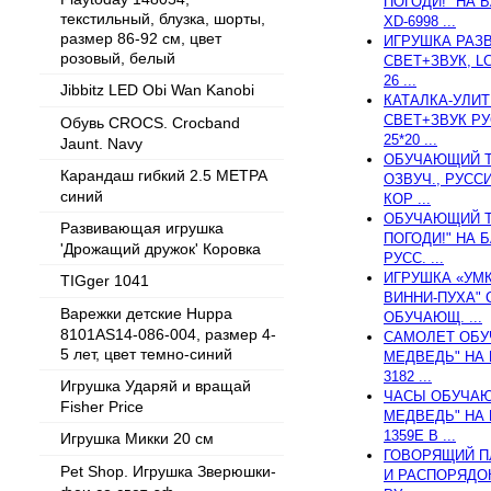
ПОГОДИ!" НА 
текстильный, блузка, шорты,
XD-6998 ...
размер 86-92 см, цвет
ИГРУШКА РАЗВ
розовый, белый
СВЕТ+ЗВУК, LC
26 ...
Jibbitz LED Obi Wan Kanobi
КАТАЛКА-УЛИТ
СВЕТ+ЗВУК РУ
Обувь CROCS. Crocband
25*20 ...
Jaunt. Navy
ОБУЧАЮЩИЙ Т
Карандаш гибкий 2.5 МЕТРА
ОЗВУЧ., РУСС
синий
КОР ...
ОБУЧАЮЩИЙ Т
Развивающая игрушка
ПОГОДИ!" НА Б
'Дрожащий дружок' Коровка
РУСС. ...
ИГРУШКА «УМ
TIGger 1041
ВИННИ-ПУХА" 
Варежки детские Huppa
ОБУЧАЮЩ. ...
8101AS14-086-004, размер 4-
САМОЛЕТ ОБУ
5 лет, цвет темно-синий
МЕДВЕДЬ" НА 
3182 ...
Игрушка Ударяй и вращай
ЧАСЫ ОБУЧАЮ
Fisher Price
МЕДВЕДЬ" НА 
1359E В ...
Игрушка Микки 20 см
ГОВОРЯЩИЙ П
Pet Shop. Игрушка Зверюшки-
И РАСПОРЯДОК