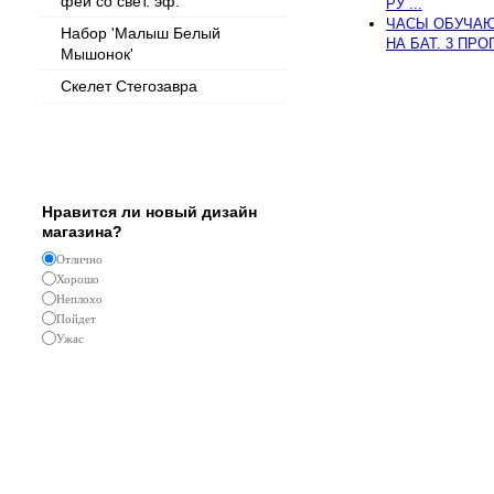
феи со свет. эф.
РУ ...
ЧАСЫ ОБУЧАЮЩ
Набор 'Малыш Белый
НА БАТ. 3 ПРОГ
Мышонок'
Скелет Стегозавра
Опрос
Нравится ли новый дизайн
магазина?
Отлично
Хорошо
Неплохо
Пойдет
Ужас