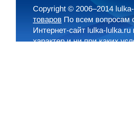
Copyright © 2006–2014 lulka-
товаров
По всем вопросам 
Интернет-сайт lulka-lulka.
характер и ни при каких ус
определяемой положениями 
О сайте
,
Люльки
,
Детские к
Велосипеды, автомобили, 
детей
,
Магазин игрушек
,
Ср
автокресла
,
Детское питани
Контакты
,
Архив Люльки