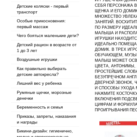
СЕБЯ ПЕРСОНАЖА В
Детские коляски - первый
ЩЕНКА И ЕГО ДОМИ
транспорт
МНОЖЕСТВО УВЛЕК
Особые прикосновения:
ЗАНЯТИЙ. ВОСХИТ
первый массаж
ПО РАЗМЕРУ ИДЕАЛ
МАЛЫША И РАСПОЛА
Чего бояться маленькие дети?
ИГРУШКИ НАХОДИТС
ИДЕАЛЬНО ПОМЕЩА
Детский рацион в возрасте от
ДОМИК. В ТРЕХ ИГ
1 до 3 лет
ОБУЧАЮЩЕМ, МУЗЫ
Воздушные игрушки
МАЛЫШ МОЖЕТ ОСВ
ЦВЕТА, АНТОНИМЫ,
Как правильно выбирать
ПРОСТЕЙШИЕ СЛОВА
детские автокресла?
БЕЗУПРЕЧНОМ АНГЛ
ДВЕРНОЙ ЗВОНОК, 
Лишний вес у ребенка
И СПОСОБЫ УХОДА 
Румяные щечки, морозные
НАЖМИТЕ КОСТОЧКУ
денечки
ВКЛЮЧЕНИЯ ПОДСВ
ЦИФРАМ И ФОРМУЛ
Беременность и семья
ПРОИГРЫВАНИЯ ПЕСЕ
Приказы, запреты, наказания
и награды
Бикини-дизайн: гигиенично,
модно и сверхсексуально