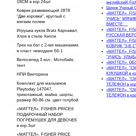
18СМ в кор.24шт
английский) Fish
Щенок Ученый С
Коврик развивающий 2878
«МАТТЕЛ». FI
"Две коровки", круглый с
УЧИСЬ" МЯЧИ
мягким полем
ВМЕСТЕ ...
«МАТТЕЛ». FI
Игрушка кукла Bratz Карнавал,
РУССКАЯ ВЕРСИ
Хлоя в стиле Хиппи
«МАТТЕЛ». FI
Трек на бат с 2-мя машинками
КОВРИК "3-В-1"
в пласт. чемодане 56-1
«МАТТЕЛ». FI
"УЧИСЬ, УЛЫБА
Велосипед 3 кол., Мотобайк,
«МАТТЕЛ». ОБ
тент
«МАТТЕЛ». "С
КУКУШКОЙ в ко
НПИ Викторина
«МАТТЕЛ». "С
Комплект для мальчиков
ТЕЛЕФОН в кор
Playtoday 147047,
«МАТТЕЛ». "С
трикотажный, майка, шорты,
ТЕЛЕФОН в кор
размер 80-86 см, цвет голубой
«МАТТЕЛ». FISHER-PRICE®
ПОДАРОЧНЫЙ НАБОР
ПОГРЕМУШЕК ДЛЯ ДЕВОЧЕК
в кор.3шт
«МАТТЕЛ». FISHER PRICE