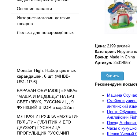
Осенние напасти
Интернет-магазин детских
товаров
Люлька для новорождённых
Цена:
2199 рублей
Категория:
Игрушки п
Популярные товары
Бренд:
Made in China
Артикул:
25314967
Monster High. Набор цветных
Купить
карандашей, 6 шт. (MHBB-
US1-1P-6)
Рекомендуем посмот
БАРАБАН ОБУЧАЮЩ.«УМКА»
Машина Обучаю
"МАША И МЕДВЕДЬ" НА БАТ.
Смейся и учись
СВЕТ+ЗВУК, РУССИФИЦ., 9
английский язы
ФУНКЦИЙ В КОР. в кор.12шт
Центр Обучающи
МЯГКАЯ ИГРУШКА «МУЛЬТИ-
Английский Fish
ПУЛЬТИ» ("ЛУНТИК И ЕГО
Поезд Алфавит "
ДРУЗЬЯ") ГУСЕНИЦА
Часы с кукушко
ПРОГУЛЬЩИК РУСС.ЧИП
Щенок Ученый С