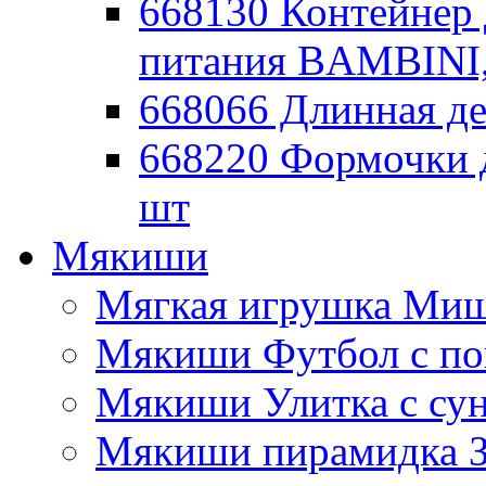
668130 Контейнер 
питания BAMBINI,
668066 Длинная де
668220 Формочки 
шт
Мякиши
Мягкая игрушка Миш
Мякиши Футбол с п
Мякиши Улитка с су
Мякиши пирамидка З