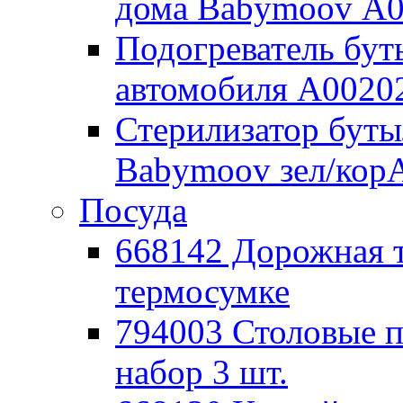
дома Babymoov А
Подогреватель бут
автомобиля А0020
Стерилизатор буты
Babymoov зел/кор
Посуда
668142 Дорожная 
термосумке
794003 Столовые
набор 3 шт.