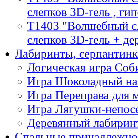
слепков 3D-гель , гип
T1403 "Волшебный сл
слепков 3D-гель + де
Лабиринты, серпантин
Логическая игра Со
Игра Шоколадный на
Игра Переправа для
Игра Лягушки-непос
Деревянный лабиринт
Спальные принадлежно