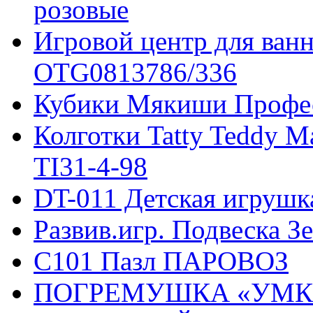
розовые
Игровой центр для ван
OTG0813786/336
Кубики Мякиши Профе
Колготки Tatty Teddy Ма
TI31-4-98
DT-011 Детская игрушк
Развив.игр. Подвеска З
C101 Пазл ПАРОВОЗ
ПОГРЕМУШКА «УМКА