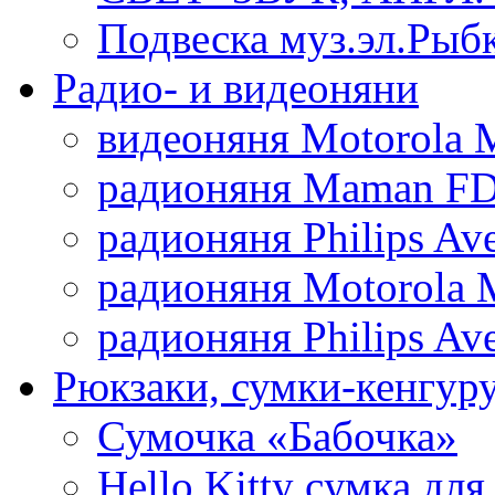
Подвеска муз.эл.Рыб
Радио- и видеоняни
видеоняня Motorola 
радионяня Maman FD
радионяня Philips Av
радионяня Motorola 
радионяня Philips Av
Рюкзаки, сумки-кенгуру
Сумочка «Бабочка»
Hello Kitty cумка для