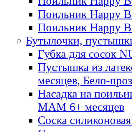
Поильник Happy B
Поильник Happy Ba
Поильник Happy Ba
Бутылочки, пустышки
Губка для сосок N
Пустышка из латек
месяцев, Бело-про
Насадка на поильн
MAM 6+ месяцев
Соска силиконовая