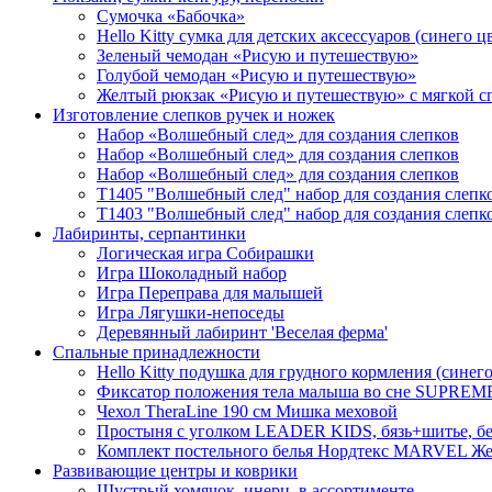
Сумочка «Бабочка»
Hello Kitty cумка для детских аксессуаров (синего ц
Зеленый чемодан «Рисую и путешествую»
Голубой чемодан «Рисую и путешествую»
Желтый рюкзак «Рисую и путешествую» с мягкой с
Изготовление слепков ручек и ножек
Набор «Волшебный след» для создания слепков
Набор «Волшебный след» для создания слепков
Набор «Волшебный след» для создания слепков
T1405 "Волшебный след" набор для создания слепков
T1403 "Волшебный след" набор для создания слепко
Лабиринты, серпантинки
Логическая игра Собирашки
Игра Шоколадный набор
Игра Переправа для малышей
Игра Лягушки-непоседы
Деревянный лабиринт 'Веселая ферма'
Спальные принадлежности
Hello Kitty подушка для грудного кормления (синего
Фиксатор положения тела малыша во сне SUPREME 
Чехол TheraLine 190 см Мишка меховой
Простыня с уголком LEADER KIDS, бязь+шитье, бе
Комплект постельного белья Нордтекс MARVEL Жел
Развивающие центры и коврики
Шустрый хомячок, инерц. в ассортименте