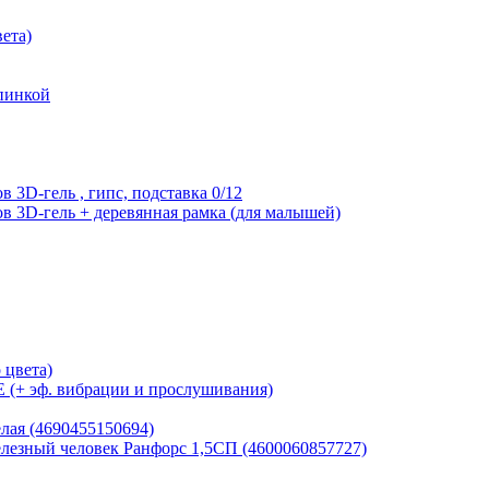
вета)
пинкой
 3D-гель , гипс, подставка 0/12
в 3D-гель + деревянная рамка (для малышей)
 цвета)
(+ эф. вибрации и прослушивания)
лая (4690455150694)
езный человек Ранфорс 1,5СП (4600060857727)