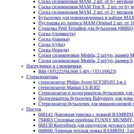
Соска силиконовая MAM, 2 шт. от 6+ месяцев
Соска силиконовая MAM Teat X, 2 шт. от 6+ м
Соска силиконовая MAM, 2 шт. от 2+ месяцев
Бутылочки для новорожденных в наборе MAM
Пустышка из латекса MAM Original 2 шт. от 16
Сушилка Petit Terraillon для бутылочек (08866)
Соска (громкость)
Соска (паника)
Соска (губы)
Соска (борода)
Соски силиконовые Medela, 2 шт/уп, размер 
Соски силиконовые Medela, 2 шт/уп, размер S
Нагрудники и слюнявчики
Bibi (105222/04.668.1-40) / (3513/0623)
Стерилизаторы
стерилизатор Philips Avent SCF285/03 3-в-1
стерилизатор Maman LS-B302
Стерилизатор и подогреватель бутылочек дл
Подогреватель бутылочек Babymoov для дома
Стерилизатор бутылочек для микроволновой 
Посуда
668142 Дорожная тарелка с ложкой BAMBINI,
794003 Столовые приборы FUNNY MUMMY, н
668130 Контейнер для продуктов детского п
668066 Длинная детская ложка BAMBINI, 3 ш