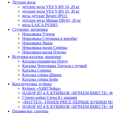
Детские весы
детские весы VES V-BS 16, 20 кг
детские весы VES V-BS 10, 30 кг
весы детские Beurer JPS11
детские весы Maman DB-61, 20 кг
весы LAICA PS3003
Стучалки, матрешки
Неваляшка Утенок
Неваляшка Степашка в коробке
Неваляшка Маша
Неваляшка малая Собачка
Неваляшка малая Птичка
Игрушки-каталки, машинки
Каталка-пирамидка Поезд
Каталка Черепашка Тортила с ручкой
Каталка Собачка
Каталка собака Шарик
Каталка собака Боби
Конструкторы, кубики
Кубики «АБВГДейка»
НАБОР ИЗ 4-Х КУБИКОВ «ИГРАЕМ ВМЕСТЕ» ФИК
Строит.набор Стена 8 с шарами
«МАТТЕЛ». FISHER PRICE ПЕРВЫЕ КУБИКИ МА
НАБОР ИЗ 4-Х КУБИКОВ «ИГРАЕМ ВМЕСТЕ» МАШ
Пирамидки, сортеры