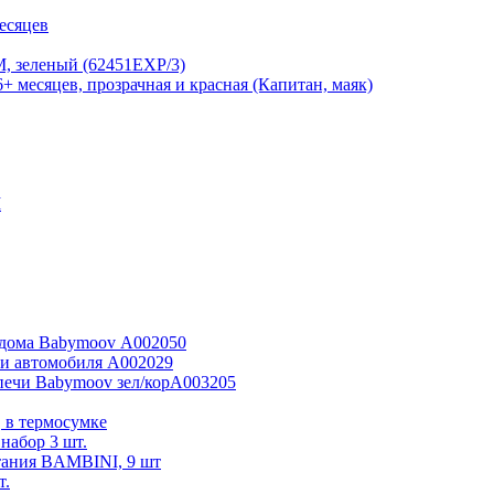
есяцев
, зеленый (62451EXP/3)
+ месяцев, прозрачная и красная (Капитан, маяк)
M
я дома Babymoov А002050
 и автомобиля А002029
печи Babymoov зел/корА003205
 в термосумке
абор 3 шт.
итания BAMBINI, 9 шт
т.