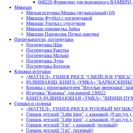
668220 Формочки для мороженого BAMBINI, 
Мякиши
Мягкая игрушка Мишка (музыкальный) 0/6
Мякиши Футбол с погремушкой
Мякиши Улитка с сундучком
Мякиши пирамидка Зайка
Мякиши Паровозик Печки-лавочки
Прорезыватели, погремушки
Погремушка Шар
Погремушка Ракетка
Погремушка Малыш
Погремушка Луна
Погремушка Котенок
Книжки-игрушки
«МАТТЕЛ». FISHER PRICE "СМЕЙСЯ И УЧИСЬ"
РАЗВИВАЮЩ. КНИГА «УМКА» "БАРБОСКИНЫ" НА
Книжка с прорезывателем "Веселые зверюшки" ра
Игрушка "Книжка" для ванной 230022
КНИГА РАЗВИВАЮЩАЯ «УМКА» "ВИННИ-ПУХ" МУ
Горшки и сиденья
«МАТТЕЛ». FISHER-PRICE® РОЗОВЫЙ МУЗЫКА
Горшок детский "Littie king", с крышкой, (9 шт./уп.)
Горшок детский "Littie king", с крышкой, (9 шт./уп.)
Горшок детский "I m", с крышкой, (розовый)
Горшок детский "I m", (розовый)