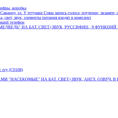
цифры, коробка
аванну. эл. У тетушки Совы запись голоса, изучение, экзамен, с
 свет, звук, элементы питания входят в комплект
ющий телефон
ВЕДЬ" НА БАТ. СВЕТ+ЗВУК, РУССИФИЦ., 9 ФУНКЦИЙ В К
с п/у (C0108)
"НАСЕКОМЫЕ" НА БАТ. СВЕТ+ЗВУК, АНГЛ. ОЗВУЧ. В КОР