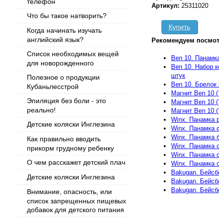
телефон
Артикул:
25311020
Что бы такое натворить?
Купить
Когда начинать изучать
английский язык?
Рекомендуем посмот
Список необходимых вещей
Ben 10. Панамк
для новорожденного
Ben 10. Набор 
штук
Полезное о продукции
Ben 10. Брелок
Кубаньлесстрой
Магнит Ben 10 
Эпиляция без боли - это
Магнит Ben 10 
реально!
Магнит Ben 10 (
Winx. Панамка р
Детские коляски Инглезина
Winx. Панамка ф
Winx. Панамка 
Как правильно вводить
Winx. Панамка с
прикорм грудному ребенку
Winx. Панамка 
О чем расскажет детский плач
Winx. Панамка с
Bakugan. Бейсб
Детские коляски Инглезина
Bakugan. Бейсб
Bakugan. Бейсб
Внимание, опасность, или
список запрещенных пищевых
добавок для детского питания