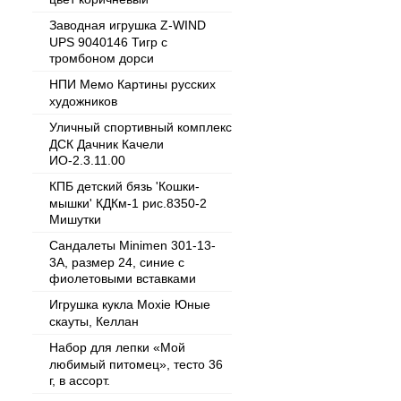
Заводная игрушка Z-WIND
UPS 9040146 Тигр с
тромбоном дорси
НПИ Мемо Картины русских
художников
Уличный спортивный комплекс
ДСК Дачник Качели
ИО-2.3.11.00
КПБ детский бязь 'Кошки-
мышки' КДКм-1 рис.8350-2
Мишутки
Сандалеты Minimen 301-13-
3А, размер 24, синие с
фиолетовыми вставками
Игрушка кукла Moxie Юные
скауты, Келлан
Набор для лепки «Мой
любимый питомец», тесто 36
г, в ассорт.