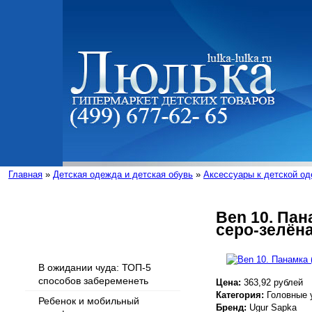
Главная
»
Детская одежда и детская обувь
»
Аксессуары к детской о
Ben 10. Пан
серо-зелён
Интересные статьи
В ожидании чуда: ТОП-5
способов забеременеть
Цена:
363,92 рублей
Категория:
Головные 
Ребенок и мобильный
Бренд:
Ugur Sapka