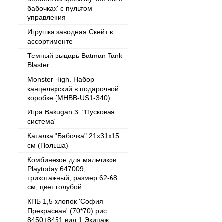
бабочках' с пультом
управления
Игрушка заводная Скейт в
ассортименте
Темный рыцарь Batman Tank
Blaster
Monster High. Набор
канцелярский в подарочной
коробке (MHBB-US1-340)
Игра Bakugan 3. "Пусковая
система"
Каталка "Бабочка" 21х31х15
см (Польша)
Комбинезон для мальчиков
Playtoday 647009,
трикотажный, размер 62-68
см, цвет голубой
КПБ 1,5 хлопок 'София
Прекрасная' (70*70) рис.
8450+8451 вид 1 Экипаж