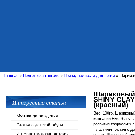
Главная
»
Подготовка к школе
»
Принадлежности для лепки
» Шариков
Шариковый
SHINY CLAY
Интересные статьи
(красный)
Вес: 100гр. Шариковы
Музыка до рождения
компании Five Stars -
развития творческих 
Статья о детской обуви
Пластилин отлично де
Интернет магазин детских
рукам. Шариковый пл