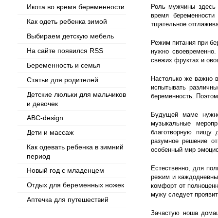
Икота во время беременности
Роль мужчины здесь 
время беременности 
Как одеть ребенка зимой
тщательное отглажива
Выбираем детскую мебель
Режим питания при бе
На сайте появился RSS
нужно своевременно.
свежих фруктах и ово
Беременность и семья
Настолько же важно 
Статьи для родителей
испытывать различны
Детские люльки для мальчиков
беременность. Поэтом
и девочек
Будущей маме нужно
ABC-design
музыкальные меропр
Дети и массаж
благотворную пищу 
разумное решение от
Как одевать ребенка в зимний
особенный мир эмоцио
период
Естественно, для пол
Новый год с младенцем
режим и каждодневны
Отдых для беременных ножек
комфорт от полноценн
мужу следует проявить
Аптечка для путешествий
Зачастую ноша домаш