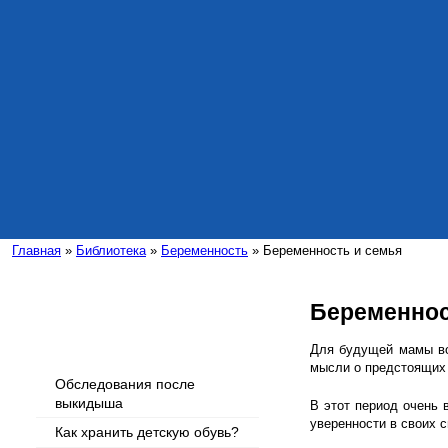
Главная
»
Библиотека
»
Беременность
» Беременность и семья
Беременнос
Интересные статьи
Для будущей мамы во
мысли о предстоящих
Обследования после
выкидыша
В этот период очень
уверенности в своих с
Как хранить детскую обувь?