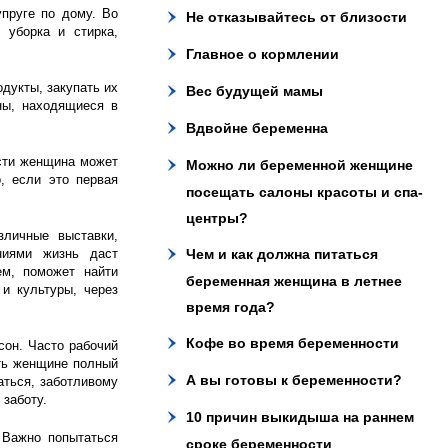
пруге по дому. Во
Не отказывайтесь от близости
 уборка и стирка,
Главное о кормлении
дукты, закупать их
Вес будущей мамы
ны, находящиеся в
Вдвойне беременна
сти женщина может
Можно ли беременной женщине
, если это первая
посещать салоны красоты и спа-
центры?
зличные выставки,
ниями жизнь даст
Чем и как должна питаться
м, поможет найти
беременная женщина в летнее
и культуры, через
время года?
Кофе во время беременности
сон. Часто рабочий
ть женщине полный
А вы готовы к беременности?
аться, заботливому
 заботу.
10 причин выкидыша на раннем
 Важно попытаться
сроке беременности