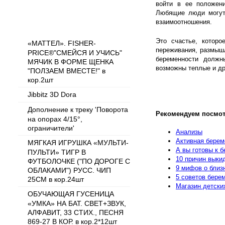
войти в ее положени
Любящие люди могут 
Популярные товары
взаимоотношения.
Это счастье, которо
«МАТТЕЛ». FISHER-
переживания, размыш
PRICE®"СМЕЙСЯ И УЧИСЬ"
беременности должн
МЯЧИК В ФОРМЕ ЩЕНКА
возможны теплые и др
"ПОЛЗАЕМ ВМЕСТЕ!" в
кор.2шт
Jibbitz 3D Dora
Дополнение к треку 'Поворота
Рекомендуем посмот
на опорах 4/15°,
ограничители'
Анализы
Активная берем
МЯГКАЯ ИГРУШКА «МУЛЬТИ-
А вы готовы к 
ПУЛЬТИ» ТИГР В
10 причин выки
ФУТБОЛОЧКЕ ("ПО ДОРОГЕ С
9 мифов о близ
ОБЛАКАМИ") РУСС. ЧИП
5 советов бере
25СМ в кор.24шт
Магазин детски
ОБУЧАЮЩАЯ ГУСЕНИЦА
«УМКА» НА БАТ. СВЕТ+ЗВУК,
АЛФАВИТ, 33 СТИХ., ПЕСНЯ
869-27 В КОР. в кор.2*12шт