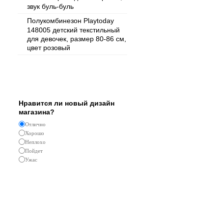
звук буль-буль
Полукомбинезон Playtoday
148005 детский текстильный
для девочек, размер 80-86 см,
цвет розовый
Опрос
Нравится ли новый дизайн
магазина?
Отлично
Хорошо
Неплохо
Пойдет
Ужас