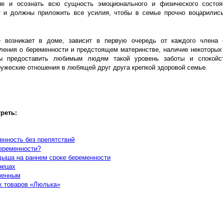
е и осознать всю сущность эмоционального и физического состоя
и должны приложить все усилия, чтобы в семье прочно воцарилис
е возникает в доме, зависит в первую очередь от каждого члена
ления о беременности и предстоящем материнстве, наличие некоторых
ы предоставить любимым людям такой уровень заботы и спокойст
ужеские отношения в любящей друг друга крепкой здоровой семье.
реть:
енность без препятствий
беременности?
дыша на раннем сроке беременности
нецах
менным
х товаров «Люлька»