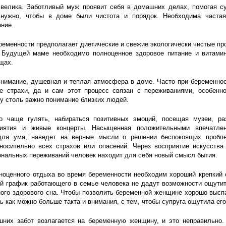
велика. Заботливый муж проявит себя в домашних делах, помогая су
нужно, чтобы в доме были чистота и порядок. Необходима частая
ние.
ременности предполагает диетические и свежие экологически чистые про
 Будущей маме необходимо полноценное здоровое питание и витами
щах.
внимание, душевная и теплая атмосфера в доме. Часто при беременно
е страхи, да и сам этот процесс связан с переживаниями, особенно
у столь важно понимание близких людей.
 чаще гулять, набираться позитивных эмоций, посещая музеи, ра
иятия и живые концерты. Насыщенная положительными впечатле
для ума, наведет на верные мысли о решении беспокоящих пробле
носительно всех страхов или опасений. Через восприятие искусства 
нальных переживаний человек находит для себя новый смысл бытия.
ноценного отдыха во время беременности необходим хороший крепкий 
й график работающего в семье человека не дадут возможности ощути
ого здорового сна. Чтобы позволить беременной женщине хорошо высп
 как можно больше такта и внимания, с тем, чтобы супруга ощутила его
них забот возлагается на беременную женщину, и это неправильно.