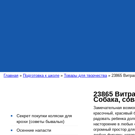
Главная
»
Подготовка к школе
»
Товары для творчества
» 23865 Витраж
23865 Витр
Собака, сов
Интересные статьи
Замечательная возмож
красочный, красивый 
Секрет покупки коляски для
радовать ребенка дол
крохи (советы бывалых)
настороение в любых 
огромный простор для
Осенние напасти
любую фигурку, котор