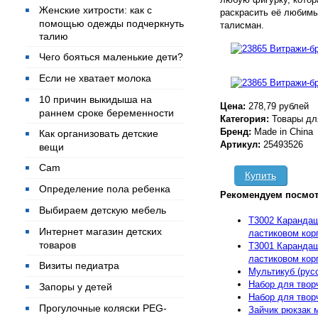
Женские хитрости: как с
раскрасить её любимы
помощью одежды подчеркнуть
талисман.
талию
Чего бояться маленькие дети?
Если не хватает молока
10 причин выкидыша на
Цена:
278,79 рублей
раннем сроке беременности
Категория:
Товары дл
Бренд:
Made in China
Как организовать детские
Артикул:
25493526
вещи
Cam
Купить
Определение пола ребенка
Рекомендуем посмот
Выбираем детскую мебель
T3002 Карандаш
Интернет магазин детских
ластиковом кор
товаров
T3001 Карандаш
ластиковом кор
Визиты педиатра
Мультикуб (рус
Набор для твор
Запоры у детей
Набор для тво
Прогулочные коляски PEG-
Зайчик рюкзак м