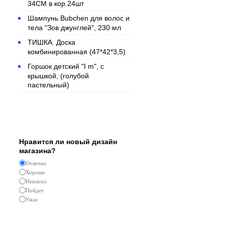
34СМ в кор.24шт
Шампунь Bubchen для волос и
тела "Зов джунглей", 230 мл
ТИШКА. Доска
комбинированная (47*42*3,5)
Горшок детский "I m", с
крышкой, (голубой
пастельный)
Опрос
Нравится ли новый дизайн
магазина?
Отлично
Хорошо
Неплохо
Пойдет
Ужас