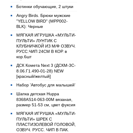
Ботинки обучающие, 2 штуки
Angry Birds. Брюки мужские
"YELLOW BIRD" (MPP002-
BLK): Черные
МЯГКАЯ ИГРУШКА «МУЛЬТИ-
ПУЛЬТИ» ЛУНТИК С
КЛУБНИЧКОЙ ИЗ М/Ф ОЗВУЧ.
РУСС.ЧИП 24СМ В КОР. в
кор.6шт
ДСК Комета Next 3 (ДСКМ-3C-
8.06.Г1.490-01-28) NEW
[красный/желтый]
Набор 'Автобус для малышей'
Шапка детская Huppa
8368AS14-063-00M вязаная,
размер 51-53 см, цвет фуксия
МЯГКАЯ ИГРУШКА «МУЛЬТИ-
ПУЛЬТИ» ШРЕК С
ПЛАСТИЗОЛЕВОЙ ГОЛОВОЙ,
ОЗВУЧ. РУСС. ЧИП В ПАК.