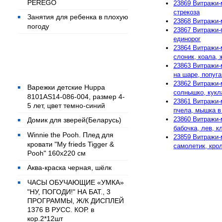
PEREGO
23869 Витражи-
стрекоза
Занятия для ребенка в плохую
23868 Витражи-
погоду
23867 Витражи-б
единорог
23864 Витражи-
слоник, коала, 
Популярные товары
23863 Витражи-
на шаре, попугай
23862 Витражи-
Варежки детские Huppa
солнышко, кукла
8101AS14-086-004, размер 4-
23861 Витражи-м
5 лет, цвет темно-синий
пчела, мышка в 
23860 Витражи-
Домик для зверей(Беларусь)
бабочка, лев, кл
Winnie the Pooh. Плед для
23859 Витражи-
кровати "My frieds Tigger &
самолетик, крол
Pooh" 160х220 см
Аква-краска черная, шёлк
ЧАСЫ ОБУЧАЮЩИЕ «УМКА»
"НУ, ПОГОДИ!" НА БАТ., 3
ПРОГРАММЫ, Ж/К ДИСПЛЕЙ
1376 В РУСС. КОР. в
кор.2*12шт