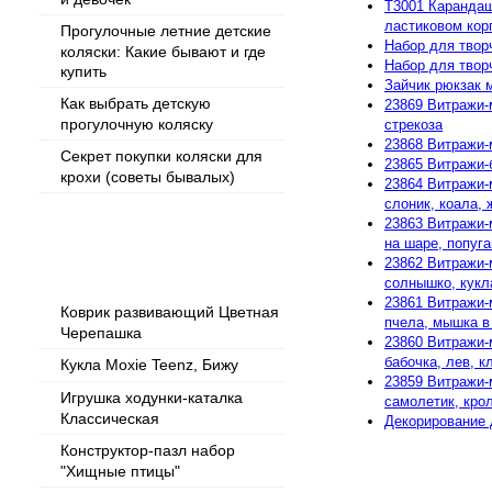
T3001 Карандаш
ластиковом кор
Прогулочные летние детские
Набор для твор
коляски: Какие бывают и где
Набор для тво
купить
Зайчик рюкзак м
Как выбрать детскую
23869 Витражи-
прогулочную коляску
стрекоза
23868 Витражи-
Секрет покупки коляски для
23865 Витражи-б
крохи (советы бывалых)
23864 Витражи-
слоник, коала, 
23863 Витражи-
на шаре, попугай
Популярные товары
23862 Витражи-
солнышко, кукла
23861 Витражи-м
Коврик развивающий Цветная
пчела, мышка в 
Черепашка
23860 Витражи-
бабочка, лев, кл
Кукла Moxie Teenz, Бижу
23859 Витражи-
Игрушка ходунки-каталка
самолетик, крол
Классическая
Декорирование 
Конструктор-пазл набор
"Хищные птицы"