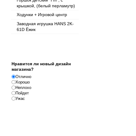
Горшок детский "I m", с
крышкой, (белый перламутр)
Ходунки + Игровой центр
Заводная игрушка HANS 2K-
61D Ёжик
Опрос
Нравится ли новый дизайн
магазина?
Отлично
Хорошо
Неплохо
Пойдет
Ужас