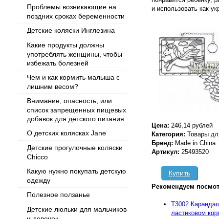
Проблемы возникающие на
и использовать как у
поздних сроках беременности
Детские коляски Инглезина
Какие продукты должны
употреблять женщины, чтобы
избежать болезней
Чем и как кормить малыша с
лишним весом?
Внимание, опасность, или
список запрещенных пищевых
добавок для детского питания
Цена:
246,14 рублей
О детских колясках Jane
Категория:
Товары дл
Бренд:
Made in China
Детские прогулочные коляски
Артикул:
25493520
Chicco
Какую нужно покупать детскую
Купить
одежду
Рекомендуем посмот
Полезное ползанье
T3002 Карандаш
Детские люльки для мальчиков
ластиковом кор
и девочек