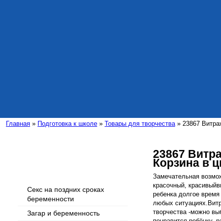
Главная
»
Подготовка к школе
»
Товары для творчества
» 23867 Витраж
23867 Витра
Корзина в ц
Интересные статьи
Замечательная возмож
красочный, красивыйв
Секс на поздних сроках
ребенка долгое время
беременности
любых ситуациях.Вит
творчества -можно вы
Загар и беременность
понравится ребёнку, 