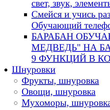
свет, звук, элемен
Смейся и учись р
Обучающий телеф
БАРАБАН ОБУЧ
МЕДВЕДЬ" НА БА
9 ФУНКЦИЙ В КОР
Шнуровки
Фрукты, шнуровка
Овощи, шнуровка
Мухоморы, шнуровк