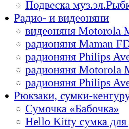
Подвеска муз.эл.Рыб
Радио- и видеоняни
видеоняня Motorola 
радионяня Maman FD
радионяня Philips Av
радионяня Motorola 
радионяня Philips Av
Рюкзаки, сумки-кенгуру
Сумочка «Бабочка»
Hello Kitty cумка для