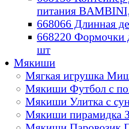
питания BAMBINI,
668066 Длинная де
668220 Формочки 
шт
Мякиши
Мягкая игрушка Миш
Мякиши Футбол с п
Мякиши Улитка с су
Мякиши пирамидка З
Мякиши Паровозик П