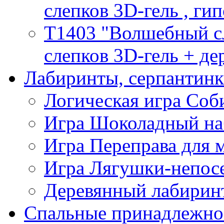
слепков 3D-гель , гип
T1403 "Волшебный сл
слепков 3D-гель + де
Лабиринты, серпантин
Логическая игра Со
Игра Шоколадный на
Игра Переправа для
Игра Лягушки-непос
Деревянный лабиринт
Спальные принадлежно