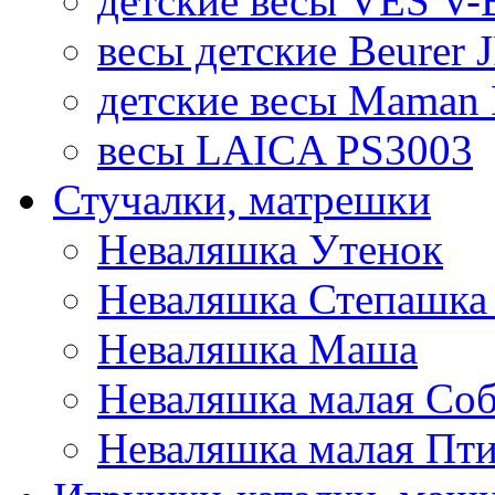
детские весы VES V-B
весы детские Beurer 
детские весы Maman 
весы LAICA PS3003
Стучалки, матрешки
Неваляшка Утенок
Неваляшка Степашка 
Неваляшка Маша
Неваляшка малая Соб
Неваляшка малая Пт