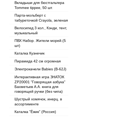
Вкладыши для бюстгальтера
Tommee tippee, 50 шт.
Парта-мольберт с
табуреточкой Crayola, зеленая
Велосипед 3 кол., Кэнди, тент,
музыкальный
ПВХ Набор. Жители морей.(5
шт)
Каталка Кузнечик
Пирамида 42 см огромная
Электрокачели Babies (B-62J)
Интерактивная игра ЗНАТОК
ZP20001 "Говорящая азбука"
Бахметьев А.А. книга для
говорящей ручки (без чипа)
Шустрый хомячок, инерц. в
ассортименте
Каталка "Ёжик" (Россия)