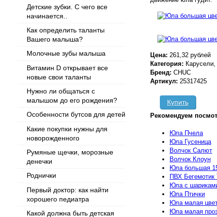
Детские зубки. С чего все
начинается..
Как определить таланты
Вашего малыша?
Молочные зубы малыша
Цена:
261,32 рублей
Категория:
Карусели,
Витамин D открывает все
Бренд:
CHUC
новые свои таланты
Артикул:
25317425
Нужно ли общаться с
малышом до его рождения?
Купить
Особенности бутсов для детей
Рекомендуем посмот
Какие покупки нужны для
Юла Пчела
новорожденного
Юла Гусеница
Волчок Салют
Румяные щечки, морозные
Волчок Клоун
денечки
Юла большая 15
Роднички
ПВХ Бегемотик
Юла с шарикам
Первый доктор: как найти
Юла Птички
хорошего педиатра
Юла малая цве
Юла малая про
Какой должна быть детская