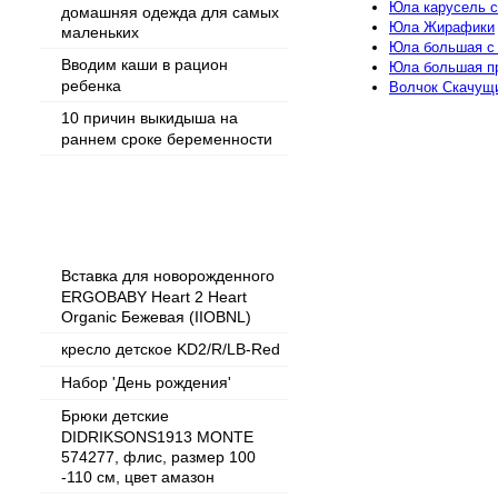
Юла карусель с
домашняя одежда для самых
Юла Жирафики
маленьких
Юла большая с
Вводим каши в рацион
Юла большая п
ребенка
Волчок Скачущ
10 причин выкидыша на
раннем сроке беременности
Популярные товары
Вставка для новорожденного
ERGOBABY Heart 2 Heart
Organic Бежевая (IIOBNL)
кресло детское KD2/R/LB-Red
Набор 'День рождения'
Брюки детские
DIDRIKSONS1913 MONTE
574277, флис, размер 100
-110 см, цвет амазон