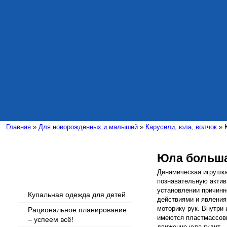
Главная
»
Для новорожденных и малышей
»
Карусели, юла, волчок
» 
Юла больша
Интересные статьи
Динамическая игрушк
познавательную актив
установлении причинн
Купальная одежда для детей
действиями и явления
моторику рук. Внутри 
Рациональное планирование
имеются пластмассов
– успеем всё!
движение юла гудит.