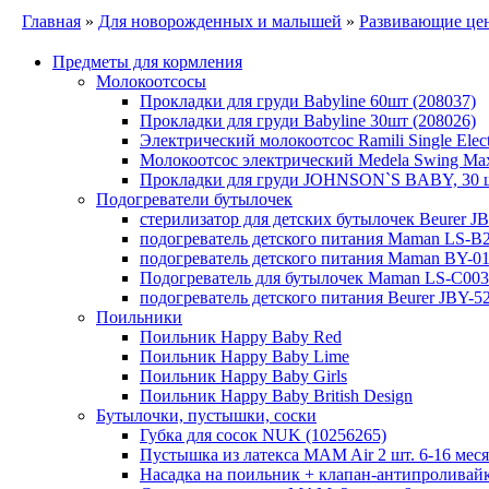
Главная
»
Для новорожденных и малышей
»
Развивающие це
Предметы для кормления
Молокоотсосы
Прокладки для груди Babyline 60шт (208037)
Прокладки для груди Babyline 30шт (208026)
Электрический молокоотсос Ramili Single Elec
Молокоотсос электрический Medela Swing Max
Прокладки для груди JOHNSON`S BABY, 30 
Подогреватели бутылочек
стерилизатор для детских бутылочек Beurer J
подогреватель детского питания Maman LS-B
подогреватель детского питания Maman BY-0
Подогреватель для бутылочек Maman LS-C003
подогреватель детского питания Beurer JBY-5
Поильники
Поильник Happy Baby Red
Поильник Happy Baby Lime
Поильник Happy Baby Girls
Поильник Happy Baby British Design
Бутылочки, пустышки, соски
Губка для сосок NUK (10256265)
Пустышка из латекса MAM Air 2 шт. 6-16 меся
Насадка на поильник + клапан-антипролива