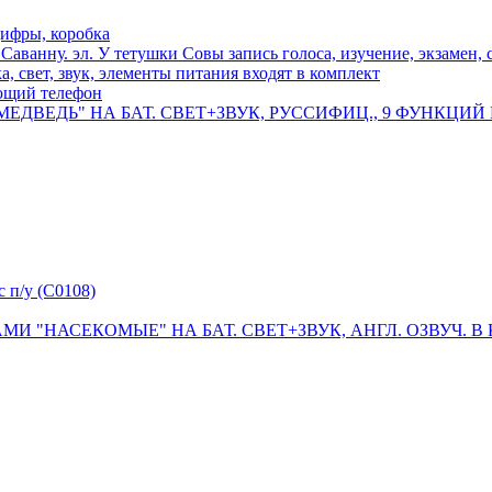
цифры, коробка
аванну. эл. У тетушки Совы запись голоса, изучение, экзамен, с
 свет, звук, элементы питания входят в комплект
ющий телефон
ВЕДЬ" НА БАТ. СВЕТ+ЗВУК, РУССИФИЦ., 9 ФУНКЦИЙ В К
с п/у (C0108)
"НАСЕКОМЫЕ" НА БАТ. СВЕТ+ЗВУК, АНГЛ. ОЗВУЧ. В КОР