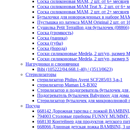
Соска силиконовая MAM, 2 шт. от 6+ месяцев
Соска силиконовая MAM Teat X, 2 шт. от 6+ м
Соска силиконовая MAM, 2 шт. от 2+ месяцев
Бутылочки для новорожденных в наборе MAM
Пустышка из латекса MAM Original 2 шт. от 16
Сушилка Petit Terraillon для бутылочек (08866)
Соска (громкость)
Соска (паника)
Соска (губы)
Соска (борода)
Соски силиконовые Medela, 2 шт/уп, размер 
Соски силиконовые Medela, 2 шт/уп, размер S
Нагрудники и слюнявчики
Bibi (105222/04.668.1-40) / (3513/0623)
Стерилизаторы
стерилизатор Philips Avent SCF285/03 3-в-1
стерилизатор Maman LS-B302
Стерилизатор и подогреватель бутылочек дл
Подогреватель бутылочек Babymoov для дома
Стерилизатор бутылочек для микроволновой 
Посуда
668142 Дорожная тарелка с ложкой BAMBINI,
794003 Столовые приборы FUNNY MUMMY, н
668130 Контейнер для продуктов детского п
668066 Длинная детская ложка BAMBINI, 3 ш