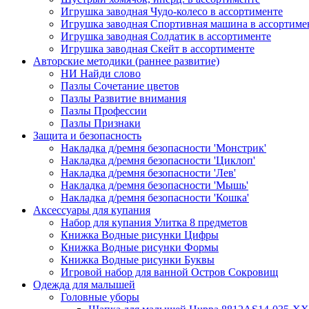
Игрушка заводная Чудо-колесо в ассортименте
Игрушка заводная Спортивная машина в ассортиме
Игрушка заводная Солдатик в ассортименте
Игрушка заводная Скейт в ассортименте
Авторские методики (раннее развитие)
НИ Найди слово
Пазлы Сочетание цветов
Пазлы Развитие внимания
Пазлы Профессии
Пазлы Признаки
Защита и безопасность
Накладка д/ремня безопасности 'Монстрик'
Накладка д/ремня безопасности 'Циклоп'
Накладка д/ремня безопасности 'Лев'
Накладка д/ремня безопасности 'Мышь'
Накладка д/ремня безопасности 'Кошка'
Аксессуары для купания
Набор для купания Улитка 8 предметов
Книжка Водные рисунки Цифры
Книжка Водные рисунки Формы
Книжка Водные рисунки Буквы
Игровой набор для ванной Остров Сокровищ
Одежда для малышей
Головные уборы