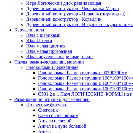
Игра Логический диск развивающая
Деревянный конструктор - Черепашка Марли
Деревянный конструктор - Церковь (пирамидка)
Деревянный конструктор - Кораблик
Деревянный конструктор - Избушка на курьих ножк
Карусели, юла
Юла с шариками
Юла Птички
Юла малая цветная
Юла малая прозрачная
Юла карусель с шариками, пакет
Пазлы, рамки-вкладыши, мозаики
Головоломки деревянные
Головоломка. Размер игрушки: 90*90*90мм
Головоломка. Размер игрушки: 100*100*100м
Головоломка. Размер игрушки: 100*100*100м
Головоломка. Размер игрушки: 100*100*100м
C501 2 в 1 Пазл ЛОГИЧЕСКИЕ ФОРМЫ на п
Развивающие игрушки для малышей
Подвесные фигурки
Снеговик
Елка со снеговиком
Ангел со свечой
Ангел на луне большой
Ангел