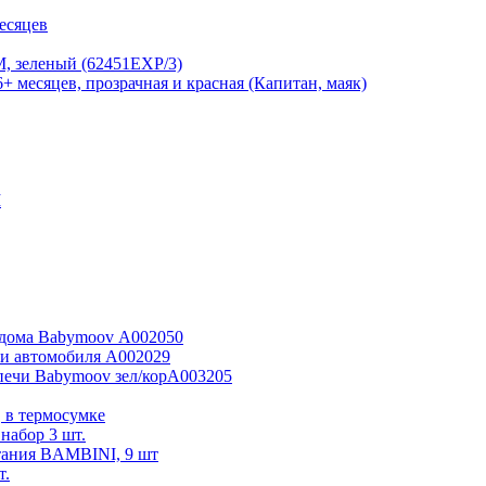
есяцев
, зеленый (62451EXP/3)
+ месяцев, прозрачная и красная (Капитан, маяк)
M
я дома Babymoov А002050
 и автомобиля А002029
печи Babymoov зел/корА003205
 в термосумке
абор 3 шт.
итания BAMBINI, 9 шт
т.