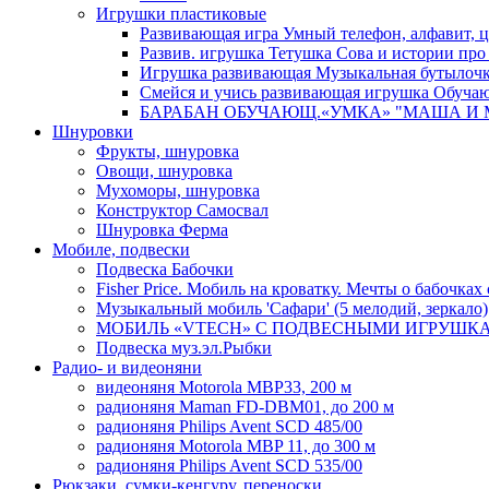
Игрушки пластиковые
Развивающая игра Умный телефон, алфавит, 
Развив. игрушка Тетушка Сова и истории про С
Игрушка развивающая Музыкальная бутылочка,
Смейся и учись развивающая игрушка Обуча
БАРАБАН ОБУЧАЮЩ.«УМКА» "МАША И МЕД
Шнуровки
Фрукты, шнуровка
Овощи, шнуровка
Мухоморы, шнуровка
Конструктор Самосвал
Шнуровка Ферма
Мобиле, подвески
Подвеска Бабочки
Fisher Price. Мобиль на кроватку. Мечты о бабочках 
Музыкальный мобиль 'Сафари' (5 мелодий, зеркало)
МОБИЛЬ «VTECH» С ПОДВЕСНЫМИ ИГРУШКАМИ 
Подвеска муз.эл.Рыбки
Радио- и видеоняни
видеоняня Motorola MBP33, 200 м
радионяня Maman FD-DBM01, до 200 м
радионяня Philips Avent SCD 485/00
радионяня Motorola MBP 11, до 300 м
радионяня Philips Avent SCD 535/00
Рюкзаки, сумки-кенгуру, переноски