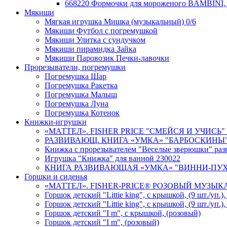
668220 Формочки для мороженого BAMBINI, 
Мякиши
Мягкая игрушка Мишка (музыкальный) 0/6
Мякиши Футбол с погремушкой
Мякиши Улитка с сундучком
Мякиши пирамидка Зайка
Мякиши Паровозик Печки-лавочки
Прорезыватели, погремушки
Погремушка Шар
Погремушка Ракетка
Погремушка Малыш
Погремушка Луна
Погремушка Котенок
Книжки-игрушки
«МАТТЕЛ». FISHER PRICE "СМЕЙСЯ И УЧИСЬ"
РАЗВИВАЮЩ. КНИГА «УМКА» "БАРБОСКИНЫ" НА
Книжка с прорезывателем "Веселые зверюшки" ра
Игрушка "Книжка" для ванной 230022
КНИГА РАЗВИВАЮЩАЯ «УМКА» "ВИННИ-ПУХ" МУ
Горшки и сиденья
«МАТТЕЛ». FISHER-PRICE® РОЗОВЫЙ МУЗЫКА
Горшок детский "Littie king", с крышкой, (9 шт./уп.)
Горшок детский "Littie king", с крышкой, (9 шт./уп.)
Горшок детский "I m", с крышкой, (розовый)
Горшок детский "I m", (розовый)