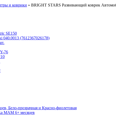
нтры и коврики
» BRIGHT STARS Развивающий коврик Автомоб
tric SE150
i 040.0013 (7612367026178)
шт.
BY-76
210
1
2
цев, Бело-прозрачная и Красно-фиолетовая
йка MAM 6+ месяцев