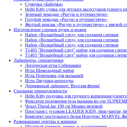
Сумочка «Бабочка»
Hello Kitty cумка для детских аксессуаров (синего ц
Зеленый чемодан «Рисую и путешествую»
Голубой чемодан «Рисую и путешествую»
Желтый рюкзак «Рисую и путешествую» с мягкой с
Изготовление слепков ручек и ножек
Набор «Волшебный след» для создания слепков
Набор «Волшебный след» для создания слепков
Набор «Волшебный след» для создания слепков
T1405 "Волшебный след" набор для создания слепков
T1403 "Волшебный след" набор для создания слепко
Лабиринты, серпантинки
Логическая игра Собирашки
Игра Шоколадный набор
Игра Переправа для малышей
Игра Лягушки-непоседы
Деревянный лабиринт 'Веселая ферма'
Спальные принадлежности
Hello Kitty подушка для грудного кормления (синего
Фиксатор положения тела малыша во сне SUPREME 
Чехол TheraLine 190 см Мишка меховой
Простыня с уголком LEADER KIDS, бязь+шитье, бе
Комплект постельного белья Нордтекс MARVEL Жел
Развивающие центры и коврики
Шустрый хомячок, инерц. в ассортименте