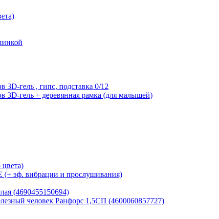
вета)
пинкой
 3D-гель , гипс, подставка 0/12
в 3D-гель + деревянная рамка (для малышей)
 цвета)
(+ эф. вибрации и прослушивания)
лая (4690455150694)
езный человек Ранфорс 1,5СП (4600060857727)