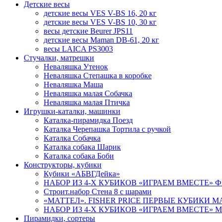
Детские весы
детские весы VES V-BS 16, 20 кг
детские весы VES V-BS 10, 30 кг
весы детские Beurer JPS11
детские весы Maman DB-61, 20 кг
весы LAICA PS3003
Стучалки, матрешки
Неваляшка Утенок
Неваляшка Степашка в коробке
Неваляшка Маша
Неваляшка малая Собачка
Неваляшка малая Птичка
Игрушки-каталки, машинки
Каталка-пирамидка Поезд
Каталка Черепашка Тортила с ручкой
Каталка Собачка
Каталка собака Шарик
Каталка собака Боби
Конструкторы, кубики
Кубики «АБВГДейка»
НАБОР ИЗ 4-Х КУБИКОВ «ИГРАЕМ ВМЕСТЕ» ФИК
Строит.набор Стена 8 с шарами
«МАТТЕЛ». FISHER PRICE ПЕРВЫЕ КУБИКИ МА
НАБОР ИЗ 4-Х КУБИКОВ «ИГРАЕМ ВМЕСТЕ» МАШ
Пирамидки, сортеры