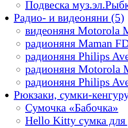
Подвеска муз.эл.Рыб
Радио- и видеоняни
(5)
видеоняня Motorola 
радионяня Maman FD
радионяня Philips Av
радионяня Motorola 
радионяня Philips Av
Рюкзаки, сумки-кенгуру
Сумочка «Бабочка»
Hello Kitty cумка для