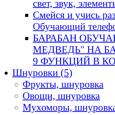
свет, звук, элемен
Смейся и учись р
Обучающий телеф
БАРАБАН ОБУЧ
МЕДВЕДЬ" НА БА
9 ФУНКЦИЙ В КОР
Шнуровки
(5)
Фрукты, шнуровка
Овощи, шнуровка
Мухоморы, шнуровк