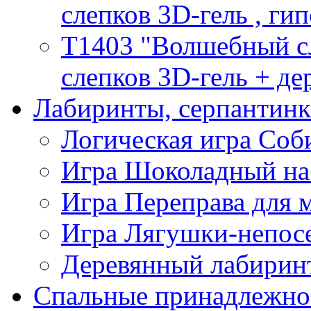
слепков 3D-гель , гип
T1403 "Волшебный сл
слепков 3D-гель + де
Лабиринты, серпантин
Логическая игра Со
Игра Шоколадный на
Игра Переправа для
Игра Лягушки-непос
Деревянный лабиринт
Спальные принадлежно