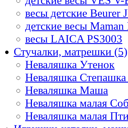
детские весы VES V-B
весы детские Beurer 
детские весы Maman 
весы LAICA PS3003
Стучалки, матрешки
(5)
Неваляшка Утенок
Неваляшка Степашка 
Неваляшка Маша
Неваляшка малая Соб
Неваляшка малая Пт