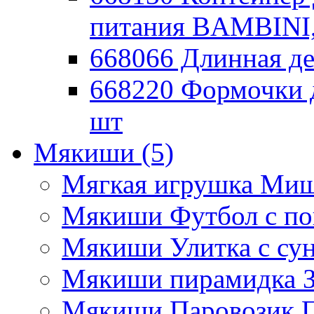
питания BAMBINI,
668066 Длинная де
668220 Формочки 
шт
Мякиши
(5)
Мягкая игрушка Миш
Мякиши Футбол с п
Мякиши Улитка с су
Мякиши пирамидка З
Мякиши Паровозик П