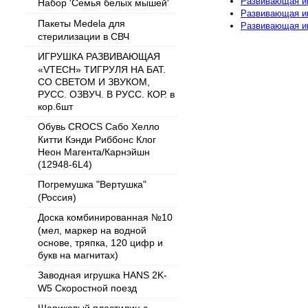
Развивающая иг
Набор 'Семья белых мышей'
Развивающая иг
Пакеты Medela для
Развивающая и
стерилизации в СВЧ
ИГРУШКА РАЗВИВАЮЩАЯ
«VTECH» ТИГРУЛЯ НА БАТ.
СО СВЕТОМ И ЗВУКОМ,
РУСС. ОЗВУЧ. В РУСС. КОР. в
кор.6шт
Обувь CROCS Сабо Хелло
Китти Кэнди Риббонс Клог
Неон Магента/Карнэйшн
(12948-6L4)
Погремушка "Вертушка"
(Россия)
Доска комбинированная №10
(мел, маркер на водной
основе, тряпка, 120 цифр и
букв на магнитах)
Заводная игрушка HANS 2K-
W5 Скоростной поезд