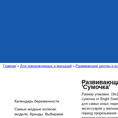
Главная
»
Для новорожденных и малышей
»
Развивающие центры и ко
Развивающа
'Сумочка'
Интересные статьи
Размер упаковки: 19х
сумочка от Bright Sta
Календарь беременности
для самых юных леди
аксессуаром у малышк
Самые модные коляски:
период прорезывания 
модели, бренды. Выбираем
прорезиненного матер