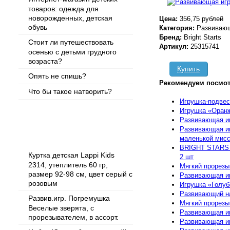
товаров: одежда для
новорожденных, детская
Цена:
356,75 рублей
обувь
Категория:
Развивающ
Бренд:
Bright Starts
Стоит ли путешествовать
Артикул:
25315741
осенью с детьми грудного
возраста?
Купить
Опять не спишь?
Рекомендуем посмот
Что бы такое натворить?
Игрушка-подвес
Игрушка «Оран
Развивающая иг
Развивающая иг
Популярные товары
маленькой мисс
BRIGHT STARS 
Куртка детская Lappi Kids
2 шт
2314, утеплитель 60 гр,
Мягкий прорезы
размер 92-98 см, цвет серый с
Развивающая иг
розовым
Игрушка «Голуб
Развивающий на
Развив.игр. Погремушка
Мягкий прорезы
Веселые зверята, с
Развивающая иг
прорезывателем, в ассорт.
Развивающая иг