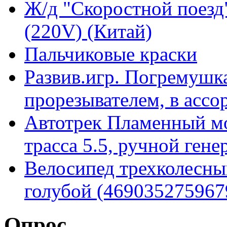
Ж/д "Скоростной поезд"
(220V) (Китай)
Пальчиковые краски
Развив.игр. Погремушка
прорезывателем, в ассор
Автотрек Пламенный мот
трасса 5.5, ручной гене
Велосипед трехколесный
голубой (469035275967
Опрос