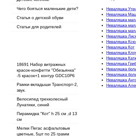
Чего бояться маленькие дети?
Неваляшка Уте
Неваляшка Ма
Статья о детской обуви
Неваляшка мал
Неваляшка мал
Статьи для родителей
Неваляшка мал
Неваляшка Лис
Неваляшка Ксю
Неваляшка Кот
Популярные товары
Неваляшка Кло
Неваляшка Катю
Неваляшка Гриб
18691 Набор витражных
Неваляшка бол
красок-конфетти "Обезьянка"
Неваляшка бол
-5 красок+1 контур GDC10P6
Неваляшка Ант
Рамки-вкладыши Транспорт-2,
Неваляшка Але
звук.
Велосипед трехколесный
Лунатики, синий
Пирамидка "Кот" h 25 см ,d 13
см
Мелки Пегас асфальтовые
цветные, 5шт по 25 грамм