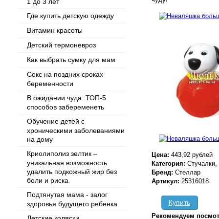
1 до 3 лет
Где купить детскую одежду
Витамин красоты
Детский термоневроз
Как выбрать сумку для мам
Секс на поздних сроках
беременности
В ожидании чуда: ТОП-5
способов забеременеть
Обучение детей с
хроническими заболеваниями
на дому
Криолиполиз зелтик –
Цена:
443,92 рублей
уникальная возможность
Категория:
Стучалки,
удалить подкожный жир без
Бренд:
Стеллар
боли и риска
Артикул:
25316018
Подтянутая мама - залог
Купить
здоровья будущего ребенка
Рекомендуем посмот
Детские коляски