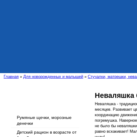
Главная
»
Для новорожденных и малышей
»
Стучалки, матрешки, нев
Неваляшка 
Интересные статьи
Неваляшка - традицио
месяцев. Развивает ц
координацию движений
Румяные щечки, морозные
погремушка. Наверное,
денечки
не было бы неваляшки!
равно вскакивает! Ма
Детский рацион в возрасте от
чуду!