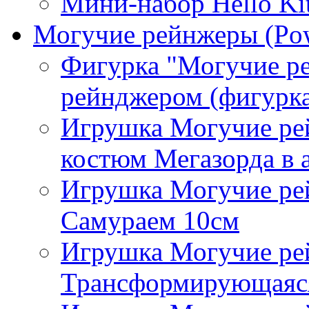
Мини-набор Hello Ki
Могучие рейнжеры (Pow
Фигурка "Могучие р
рейнджером (фигурка
Игрушка Могучие ре
костюм Мегазорда в а
Игрушка Могучие ре
Самураем 10см
Игрушка Могучие р
Трансформирующаяся