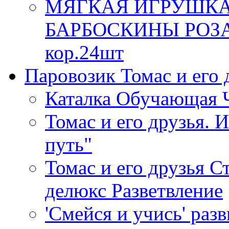
МЯГКАЯ ИГРУШКА
БАРБОСКИНЫ РОЗА,
кор.24шт
Паровозик Томас и его д
Каталка Обучающая 
Томас и его друзья. 
путь"
Томас и его друзья С
делюкс Разветвление
'Смейся и учись' раз