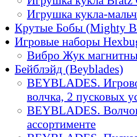
Игрушка кукла Bratz
Игрушка кукла-мальч
Крутые Бобы (Mighty B
Игровые наборы Hexbu
Вибро Жук магнитны
Бейблэйд (Beyblades)
BEYBLADES. Игровой
волчка, 2 пусковых у
BEYBLADES. Волчок 
ассортименте