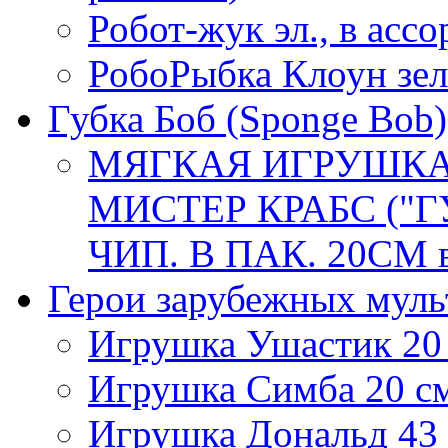
Робот-жук эл., в асс
РобоРыбка Клоун зел
Губка Боб (Sponge Bob)
МЯГКАЯ ИГРУШКА
МИСТЕР КРАБС ("Г
ЧИП. В ПАК. 20СМ в
Герои зарубежных мул
Игрушка Ушастик 20
Игрушка Симба 20 с
Игрушка Дональд 43