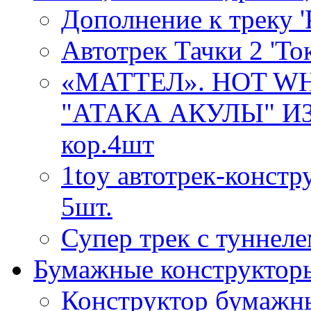
Дополнение к треку '
Автотрек Тачки 2 'То
«МАТТЕЛ». HOT W
"АТАКА АКУЛЫ" ИЗ
кор.4шт
1toy автотрек-констр
5шт.
Супер трек с туннеле
Бумажные конструктор
Конструктор бумаж