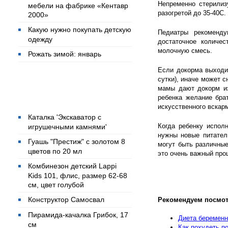
Непременно стерилиз
мебели на фабрике «Кентавр
разогретой до 35-40С.
2000»
Какую нужно покупать детскую
Педиатры рекоменду
одежду
достаточное количе
молочную смесь.
Рожать зимой: январь
Если докорма выходи
сутки), иначе может 
мамы дают докорм из
Популярные товары
ребенка желание бра
искусственного вскар
Каталка 'Экскаватор с
Когда ребенку испол
игрушечными камнями'
нужны новые питател
Гуашь "Престиж" с золотом 8
могут быть различны
цветов по 20 мл
это очень важный проц
Комбинезон детский Lappi
Kids 101, флис, размер 62-68
см, цвет голубой
Конструктор Самосвал
Рекомендуем посмот
Пирамида-качалка Грибок, 17
Диета беремен
см
Как похудеть п