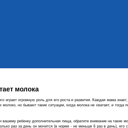
тает молока
го играет огромную роль для его роста и развития. Каждая мама знает,
е молоко, но бывают такие ситуации, когда молока не хватает, и тогда 
и вашему ребенку дополнительная пища, обратите внимание на такие мо
олько раз за день он мочится (в норме - не меньше 6 раз в день), его 