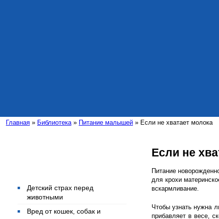
Главная
»
Библиотека
»
Питание малышей
» Если не хватает молока
Если не хва
Интересные статьи
Питание новорожденно
для крохи материнско
Детский страх перед
вскармливание.
животными
Чтобы узнать нужна л
Вред от кошек, собак и
прибавляет в весе, ск