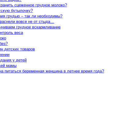
хранить сцеженное грудное молоко?
тскую бутылочку?
ия грудью – так ли необходимы?
раснели вовсе не от стыда…
нчиваем грудное вскармливание
онтроль веса
око
без?
ин детских товаров
лении
дания у детей
щей мамы
на питаться беременная женщина в летнее время года?