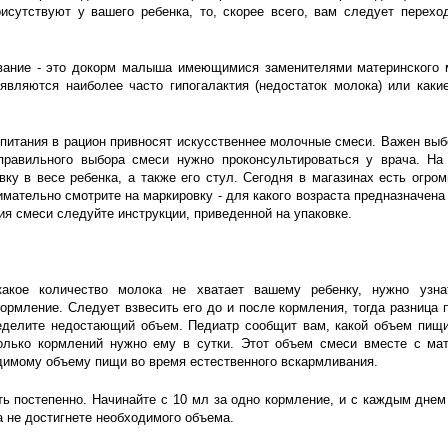
рисутствуют у вашего ребенка, то, скорее всего, вам следует перех
ание - это докорм малыша имеющимися заменителями материнского 
являются наиболее часто гипогалактия (недостаток молока) или каки
питания в рацион привносят искусственнее молочные смеси. Важен вы
правильного выбора смеси нужно проконсультироваться у врача. На
вку в весе ребенка, а также его стул. Сегодня в магазинах есть огро
мательно смотрите на маркировку - для какого возраста предназначена 
ия смеси следуйте инструкции, приведенной на упаковке.
какое количество молока не хватает вашему ребенку, нужно узна
ормление. Следует взвесить его до и после кормления, тогда разница п
ределите недостающий объем. Педиатр сообщит вам, какой объем пищи
олько кормлений нужно ему в сутки. Этот объем смеси вместе с ма
димому объему пищи во время естественного вскармливания.
ь постепенно. Начинайте с 10 мл за одно кормление, и с каждым днем
а не достигнете необходимого объема.