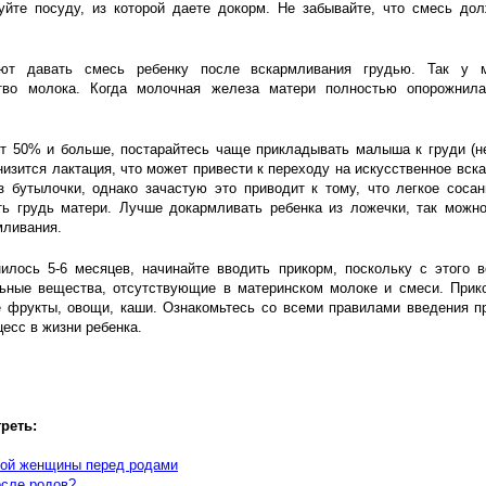
уйте посуду, из которой даете докорм. Не забывайте, что смесь дол
ют давать смесь ребенку после вскармливания грудью. Так у м
ство молока. Когда молочная железа матери полностью опорожнил
т 50% и больше, постарайтесь чаще прикладывать малыша к груди (не
снизится лактация, что может привести к переходу на искусственное вск
 бутылочки, однако зачастую это приводит к тому, что легкое сосан
ть грудь матери. Лучше докармливать ребенка из ложечки, так можно
мливания.
нилось 5-6 месяцев, начинайте вводить прикорм, поскольку с этого 
ьные вещества, отсутствующие в материнском молоке и смеси. Прик
е фрукты, овощи, каши. Ознакомьтесь со всеми правилами введения п
есс в жизни ребенка.
реть:
ной женщины перед родами
осле родов?