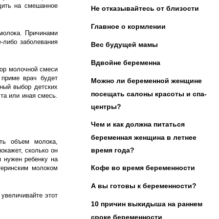
одить на смешанное
Не отказывайтесь от близости
Главное о кормлении
молока. Причинами
е-либо заболевания
Вес будущей мамы
Вдвойне беременна
бор молочной смеси
 приме врач будет
Можно ли беременной женщине
мный выбор детских
посещать салоны красоты и спа-
та или иная смесь.
центры?
Чем и как должна питаться
беременная женщина в летнее
ть объем молока,
время года?
окажет, сколько он
 нужен ребенку на
Кофе во время беременности
теринским молоком
А вы готовы к беременности?
 увеличивайте этот
10 причин выкидыша на раннем
сроке беременности