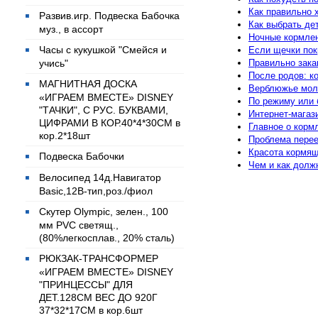
Как правильно 
Развив.игр. Подвеска Бабочка
Как выбрать де
муз., в ассорт
Ночные кормлен
Часы с кукушкой "Смейся и
Если щечки пок
Правильно зака
учись"
После родов: к
МАГНИТНАЯ ДОСКА
Верблюжье мол
«ИГРАЕМ ВМЕСТЕ» DISNEY
По режиму или 
"ТАЧКИ", С РУС. БУКВАМИ,
Интернет-магаз
ЦИФРАМИ В КОР.40*4*30СМ в
Главное о корм
кор.2*18шт
Проблема перее
Красота кормя
Подвеска Бабочки
Чем и как долж
Велосипед 14д.Навигатор
Basic,12B-тип,роз./фиол
Скутер Olympic, зелен., 100
мм PVC светящ.,
(80%легкосплав., 20% сталь)
РЮКЗАК-ТРАНСФОРМЕР
«ИГРАЕМ ВМЕСТЕ» DISNEY
"ПРИНЦЕССЫ" ДЛЯ
ДЕТ.128СМ ВЕС ДО 920Г
37*32*17СМ в кор.6шт