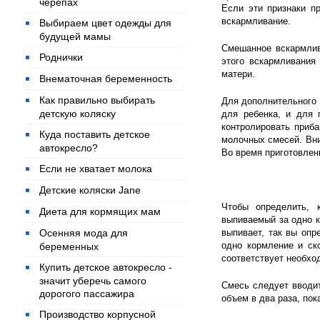
черепах
Если эти признаки п
вскармливание.
Выбираем цвет одежды для
будущей мамы
Смешанное вскармлив
Роднички
этого вскармливания 
матери.
Внематочная беременность
Как правильно выбирать
Для дополнительного 
детскую коляску
для ребенка, и для 
контролировать приба
Куда поставить детское
молочных смесей. Вни
автокресло?
Во время приготовлен
Если не хватает молока
Детские коляски Jane
Чтобы определить, 
Диета для кормящих мам
выпиваемый за одно к
Осенняя мода для
выпивает, так вы оп
одно кормление и ск
беременных
соответствует необхо
Купить детское автокресло -
значит уберечь самого
Смесь следует вводит
дорогого пассажира
объем в два раза, пок
Производство корпусной