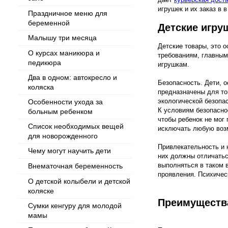
игрушек и их заказ в 
Праздничное меню для
беременной
Детские игру
Малышу три месяца
Детские товары, это 
О курсах маникюра и
требованиям, главным 
педикюра
игрушкам.
Два в одном: автокресло и
Безопасность. Дети, о
коляска
предназначены для то
экологической безопа
Особенности ухода за
К условиям безопасно
больным ребенком
чтобы ребенок не мог
Список необходимых вещей
исключать любую воз
для новорожденного
Привлекательность и к
Чему могут научить дети
них должны отличатьс
выполняться в таком 
Внематочная беременность
проявления. Психичес
О детской колыбели и детской
коляске
Преимущества
Сумки кенгуру для молодой
мамы