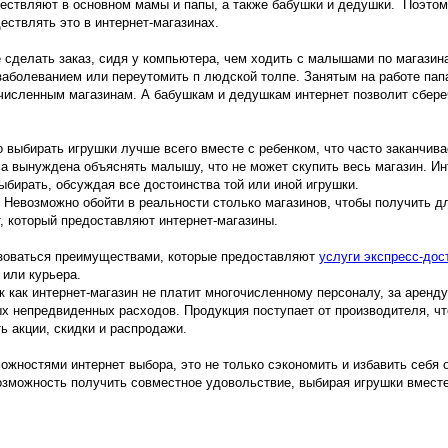
ествляют в основном мамы и папы, а также бабушки и дедушки. Поэтом
ествлять это в интернет-магазинах.
 сделать заказ, сидя у компьютера, чем ходить с малышами по магазина
аболеванием или переутомить п людской толпе. Занятым на работе папа
численным магазинам. А бабушкам и дедушкам интернет позволит сбере
о выбирать игрушки лучше всего вместе с ребенком, что часто заканчив
ма вынуждена объяснять малышу, что не может скупить весь магазин. Ин
ыбирать, обсуждая все достоинства той или иной игрушки.
 Невозможно обойти в реальности столько магазинов, чтобы получить д
, который предоставляют интернет-магазины.
зоваться преимуществами, которые предоставляют
услуги экспресс-дос
 или курьера.
к как интернет-магазин не платит многочисленному персоналу, за аренд
х непредвиденных расходов. Продукция поступает от производителя, чт
ь акции, скидки и распродажи.
ожностями интернет выбора, это не только сэкономить и избавить себя о
озможность получить совместное удовольствие, выбирая игрушки вмест