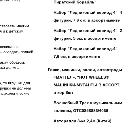
Пиратский Корабль"
Набор "Ледниковый период-4", 4
фигурки, 7,6 см, в ассортименте
тствовать многим
Набор "Ледниковый период-4", 2
я и к детским
фигурки, 5 см, в ассортименте
специально
Набор "Ледниковый период-4"
ны обладать полной
7,6 см, в ассортименте
аким образом,
ушка должна
Гонки, машинки, ралли, автострады
«МАТТЕЛ». "HOT WHEELS®
, то игрушки для
МАШИНКИ-МУТАНТЫ В АССОРТ.
грушки не должны
в кор.8шт
 психологические
Волшебный Трек с музыкальным
колесом, OTC0858886/4066
Авторалли 8-ка 2,4м (Китай)