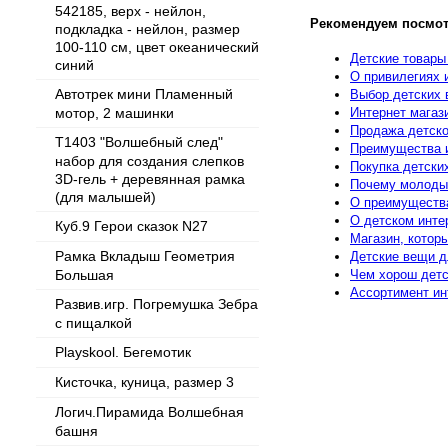
542185, верх - нейлон,
Рекомендуем посмот
подкладка - нейлон, размер
100-110 см, цвет океанический
Детские товары
синий
О привилегиях 
Автотрек мини Пламенный
Выбор детских 
мотор, 2 машинки
Интернет магаз
Продажа детско
T1403 "Волшебный след"
Преимущества и
набор для создания слепков
Покупка детски
3D-гель + деревянная рамка
Почему молодые
(для малышей)
О преимущества
О детском инте
Куб.9 Герои сказок N27
Магазин, которы
Рамка Вкладыш Геометрия
Детские вещи 
Большая
Чем хорош детс
Ассортимент ин
Развив.игр. Погремушка Зебра
с пищалкой
Playskool. Бегемотик
Кисточка, куница, размер 3
Логич.Пирамида Волшебная
башня