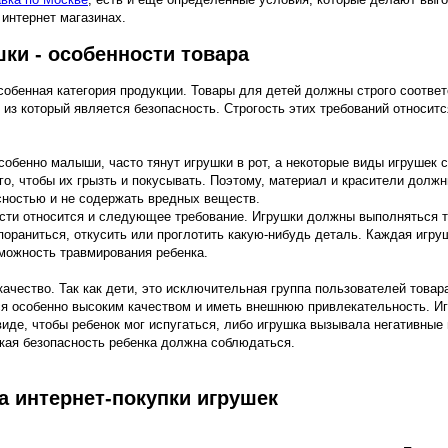
в интернет магазинах.
шки - особенности товара
особенная категория продукции. Товары для детей должны строго соотве
из который является безопасность. Строгость этих требований относитс
собенно малыши, часто тянут игрушки в рот, а некоторые виды игрушек 
го, чтобы их грызть и покусывать. Поэтому, материал и красители долж
сностью и не содержать вредных веществ.
сти относится и следующее требование. Игрушки должны выполняться т
 пораниться, откусить или проглотить какую-нибудь деталь. Каждая игр
можность травмирования ребенка.
ачество. Так как дети, это исключительная группа пользователей товара
я особенно высоким качеством и иметь внешнюю привлекательность. И
виде, чтобы ребенок мог испугаться, либо игрушка вызывала негативные
кая безопасность ребенка должна соблюдаться.
 интернет-покупки игрушек