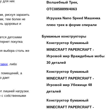
у для них
Волшебный Трек,
OTC0858899/4063
м, рискуя заразить
Игрушка Nano Speed Машинка
м, тем более не
чь здоровье и
плюс трек в форме спирали
Бумажные конструкторы
ается детскими
тернет покупка
Конструктор бумажный
MINECRAFT PAPERCRAFT -
ля выбора столь же
Игровой мир Враждебные мобы
30 деталей
тавки
, либо
Конструктор бумажный
у помещений, а
о дает
MINECRAFT PAPERCRAFT -
Игровой мир Убежище 48
т лишней нагрузки.
деталей
е с собственными
Конструктор бумажный
MINECRAFT PAPERCRAFT -