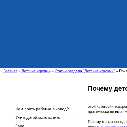
Главная
»
Детские игрушки
»
Статьи раздела "Детские игрушки"
» Поче
Почему дет
Интересные статьи
этой категории товар
Чем поить ребенка в холод?
практически не имея 
Учим детей математике
Почему же так выгодн
Jane
дает
курьерская дост