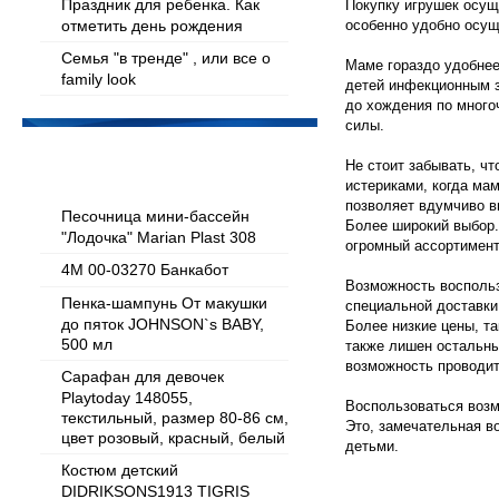
Праздник для ребенка. Как
Покупку игрушек осущ
особенно удобно осущ
отметить день рождения
Семья "в тренде" , или все о
Маме гораздо удобнее
family look
детей инфекционным з
до хождения по много
силы.
Популярные товары
Не стоит забывать, чт
истериками, когда ма
позволяет вдумчиво в
Песочница мини-бассейн
Более широкий выбор.
"Лодочка" Marian Plast 308
огромный ассортимент
4M 00-03270 Банкабот
Возможность восполь
Пенка-шампунь От макушки
специальной доставки
до пяток JOHNSON`s BABY,
Более низкие цены, та
500 мл
также лишен остальны
возможность проводит
Сарафан для девочек
Playtoday 148055,
Воспользоваться возм
текстильный, размер 80-86 см,
Это, замечательная в
цвет розовый, красный, белый
детьми.
Костюм детский
DIDRIKSONS1913 TIGRIS