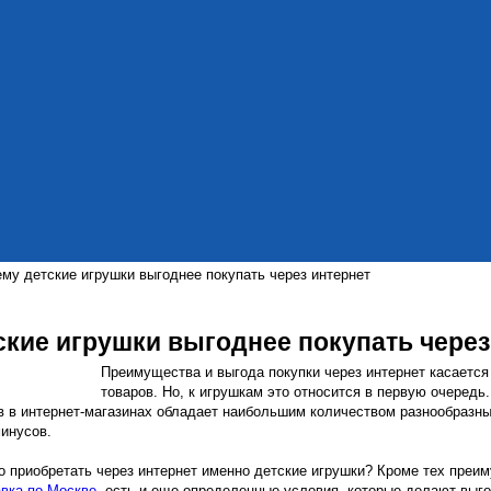
му детские игрушки выгоднее покупать через интернет
ские игрушки выгоднее покупать через
Преимущества и выгода покупки через интернет касается
товаров. Но, к игрушкам это относится в первую очередь
ов в интернет-магазинах обладает наибольшим количеством разнообразн
минусов.
о приобретать через интернет именно детские игрушки? Кроме тех преи
авка по Москве
, есть и еще определенные условия, которые делают выг