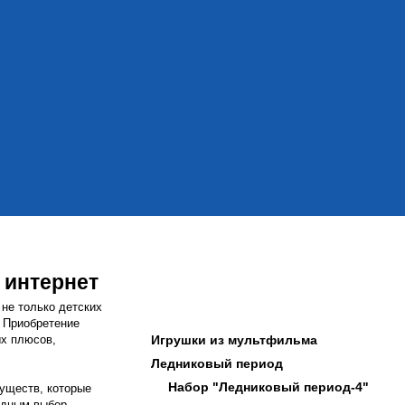
 интернет
 не только детских
. Приобретение
ых плюсов,
Игрушки из мультфильма
Ледниковый период
Набор "Ледниковый период-4"
муществ, которые
одным выбор